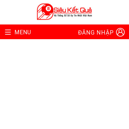
MENU
ĐĂNG NHẬP