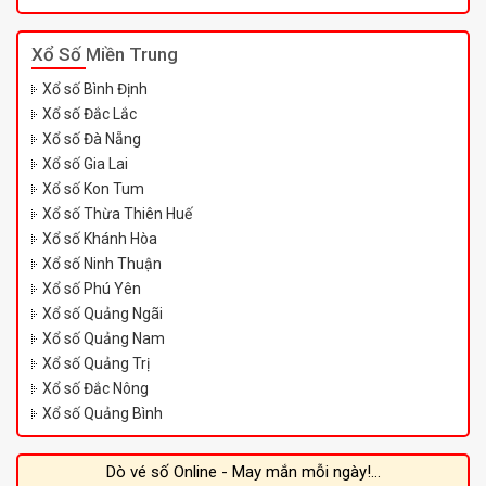
Xổ Số Miền Trung
Xổ số Bình Định
Xổ số Đắc Lắc
Xổ số Đà Nẵng
Xổ số Gia Lai
Xổ số Kon Tum
Xổ số Thừa Thiên Huế
Xổ số Khánh Hòa
Xổ số Ninh Thuận
Xổ số Phú Yên
Xổ số Quảng Ngãi
Xổ số Quảng Nam
Xổ số Quảng Trị
Xổ số Đắc Nông
Xổ số Quảng Bình
Dò vé số Online - May mắn mỗi ngày!...