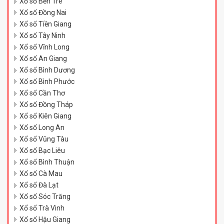
Xổ số Bến Tre
Xổ số Đồng Nai
Xổ số Tiền Giang
Xổ số Tây Ninh
Xổ số Vĩnh Long
Xổ số An Giang
Xổ số Bình Dương
Xổ số Bình Phước
Xổ số Cần Thơ
Xổ số Đồng Tháp
Xổ số Kiên Giang
Xổ số Long An
Xổ số Vũng Tàu
Xổ số Bạc Liêu
Xổ số Bình Thuận
Xổ số Cà Mau
Xổ số Đà Lạt
Xổ số Sóc Trăng
Xổ số Trà Vinh
Xổ số Hậu Giang