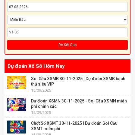
Dò Kết Quả
Dự đoán Xổ Số Hôm Nay
Soi Cầu XSMB 30-11-2025 | Dự đoán XSMB bạch
thủ siêu VIP
15/09/2025
Dự đoán XSMN 30-11-2025 - Soi Cầu XSMN miễn
phí chính xác
15/09/2025
Chốt Số XSMT 30-11-2025 | Dự đoán Soi Cầu
XSMT miễn phí
15/09/2025