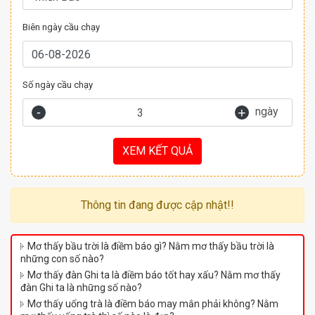
Biên ngày cầu chạy
Số ngày cầu chạy
-
+
ngày
XEM KẾT QUẢ
Thông tin đang được cập nhật!!
Mơ thấy bầu trời là điềm báo gì? Nằm mơ thấy bầu trời là
những con số nào?
Mơ thấy đàn Ghi ta là điềm báo tốt hay xấu? Nằm mơ thấy
đàn Ghi ta là những số nào?
Mơ thấy uống trà là điềm báo may mắn phải không? Nằm