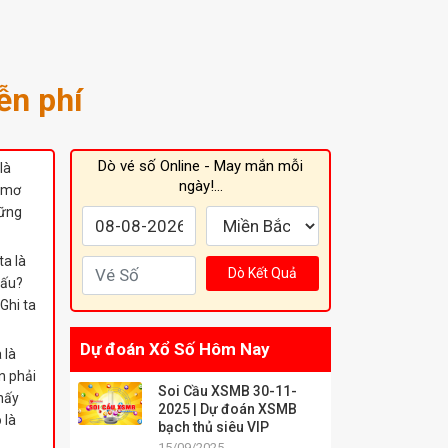
ễn phí
Dò vé số Online - May mắn mỗi
là
ngày!...
 mơ
hững
ta là
Dò Kết Quả
xấu?
Ghi ta
Dự đoán Xổ Số Hôm Nay
 là
n phải
Soi Cầu XSMB 30-11-
hấy
2025 | Dự đoán XSMB
 là
bạch thủ siêu VIP
15/09/2025