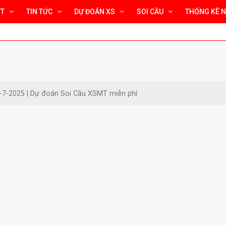
TT
TIN TỨC
DỰ ĐOÁN XS
SOI CẦU
THỐNG KÊ 
7-2025 | Dự đoán Soi Cầu XSMT miễn phí