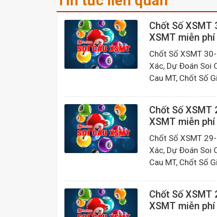
Tin tức liên quan
Chốt Số XSMT 3
XSMT miễn phí
Chốt Số XSMT 30-1
Xác, Dự Đoán Soi 
Cau MT, Chốt Số G
Chốt Số XSMT 2
XSMT miễn phí
Chốt Số XSMT 29-1
Xác, Dự Đoán Soi 
Cau MT, Chốt Số G
Chốt Số XSMT 2
XSMT miễn phí