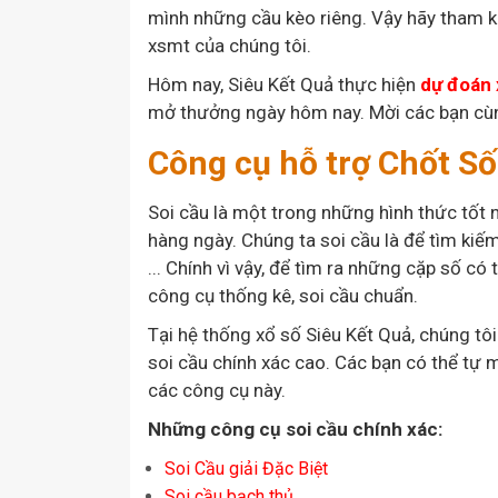
mình những cầu kèo riêng. Vậy hãy tham k
xsmt của chúng tôi.
Hôm nay, Siêu Kết Quả thực hiện
dự đoán 
mở thưởng ngày hôm nay. Mời các bạn cù
Công cụ hỗ trợ Chốt S
Soi cầu là một trong những hình thức tốt
hàng ngày. Chúng ta soi cầu là để tìm kiế
... Chính vì vậy, để tìm ra những cặp số c
công cụ thống kê, soi cầu chuẩn.
Tại hệ thống xổ số Siêu Kết Quả, chúng tôi
soi cầu chính xác cao. Các bạn có thể tự
các công cụ này.
Những công cụ soi cầu chính xác:
Soi Cầu giải Đặc Biệt
Soi cầu bạch thủ