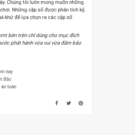
gày. Chúng tôi luôn mong muốn những
chơi. Những cặp số được phân tích kỹ,
uá khứ để lựa chọn ra các cặp số
mt bên trên chỉ dùng cho mục đích
 nước phát hành vừa vui vừa đảm bảo
ôm nay
ền Bắc
t an toàn