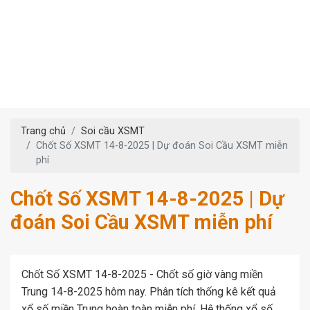
Trang chủ
Soi cầu XSMT
Chốt Số XSMT 14-8-2025 | Dự đoán Soi Cầu XSMT miễn
phí
Chốt Số XSMT 14-8-2025 | Dự
đoán Soi Cầu XSMT miễn phí
Chốt Số XSMT 14-8-2025 - Chốt số giờ vàng miền
Trung 14-8-2025 hôm nay. Phân tích thống kê kết quả
xổ số miền Trung hoàn toàn miễn phí. Hệ thống xổ số