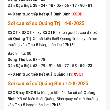
Dàn Đặc Biệt: 38 - 24 - 48 - 05 - 66 - 17 - 90 - 81.
=> Xem trực tiếp kết quả Bình Định:
XSBDI
Soi cầu xổ số Quảng Trị 14-8-2025
XSQT
-
SXQT
- hay
XSQTRI
là tên gọi tắt của đài
xổ
số Quảng Trị
. Xổ số kiến thiết Quảng Trị quay số mở
thưởng vào
Thứ 5
hàng tuần lúc
17h15’
.
Bạch Thủ: 00
Song Thủ Lô: 87 - 78
Dàn Đặc Biệt: 68 - 79 - 91 - 65 - 77 - 58 - 59 - 23.
=> Xem trực tiếp kết quả Quảng Trị:
XSQT
Soi cầu xổ số Quảng Bình 14-8-2025
XSQB
hay
SXQB
là tên gọi tắt của đài
xổ số Quảng
Bình
. Xổ số kiến thiết Quảng Bình quay số mở thưởng
vào
Thứ 5
hàng tuần lúc
17h15’
.