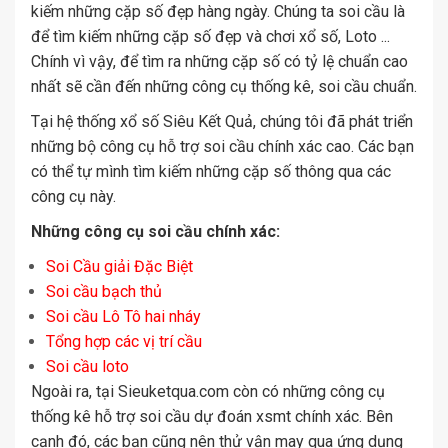
kiếm những cặp số đẹp hàng ngày. Chúng ta soi cầu là
để tìm kiếm những cặp số đẹp và chơi xổ số, Loto ...
Chính vì vậy, để tìm ra những cặp số có tỷ lệ chuẩn cao
nhất sẽ cần đến những công cụ thống kê, soi cầu chuẩn.
Tại hệ thống xổ số Siêu Kết Quả, chúng tôi đã phát triển
những bộ công cụ hỗ trợ soi cầu chính xác cao. Các bạn
có thể tự mình tìm kiếm những cặp số thông qua các
công cụ này.
Những công cụ soi cầu chính xác:
Soi Cầu giải Đặc Biệt
Soi cầu bạch thủ
Soi cầu Lô Tô hai nháy
Tổng hợp các vị trí cầu
Soi cầu loto
Ngoài ra, tại Sieuketqua.com còn có những công cụ
thống kê hỗ trợ soi cầu dự đoán xsmt chính xác. Bên
cạnh đó, các bạn cũng nên thử vận may qua ứng dụng