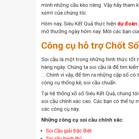
mình những cầu kèo riêng. Vậy hãy tham k
xsmt của chúng tôi.
Hôm nay, Siêu Kết Quả thực hiện
dự đoán 
mở thưởng ngày hôm nay. Mời các bạn cù
Công cụ hỗ trợ Chốt S
Soi cầu là một trong những hình thức tốt
hàng ngày. Chúng ta soi cầu là để tìm kiế
... Chính vì vậy, để tìm ra những cặp số c
công cụ thống kê, soi cầu chuẩn.
Tại hệ thống xổ số Siêu Kết Quả, chúng tôi
soi cầu chính xác cao. Các bạn có thể tự
các công cụ này.
Những công cụ soi cầu chính xác:
Soi Cầu giải Đặc Biệt
Soi cầu bạch thủ