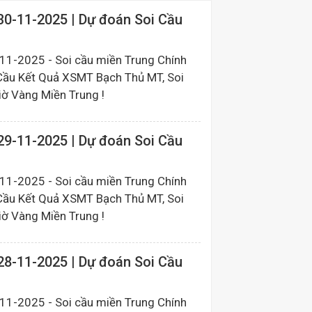
0-11-2025 | Dự đoán Soi Cầu
1-2025 - Soi cầu miền Trung Chính
Cầu Kết Quả XSMT Bạch Thủ MT, Soi
iờ Vàng Miền Trung !
9-11-2025 | Dự đoán Soi Cầu
1-2025 - Soi cầu miền Trung Chính
Cầu Kết Quả XSMT Bạch Thủ MT, Soi
iờ Vàng Miền Trung !
8-11-2025 | Dự đoán Soi Cầu
1-2025 - Soi cầu miền Trung Chính