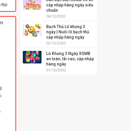
 Nội
cập nhập hàng ngày siêu
chuẩn
06/12/2020
am
Bạch Thủ Lô khung 3
ngày | Nuôi lô bạch thủ
cập nhập hàng ngày
02/12/2020
Lô Khung 3 Ngày XSMB
an toàn, lãi cao, cập nhập
hàng ngày
01/12/2020
g
c
p