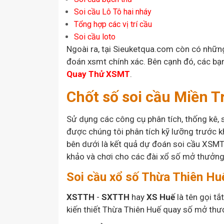
Soi cầu Lô Tô hai nháy
Tổng hợp các vị trí cầu
Soi cầu loto
Ngoài ra, tại Sieuketqua.com còn có nhữn
đoán xsmt chính xác. Bên cạnh đó, các b
Quay Thử XSMT
.
Chốt số soi cầu Miền 
Sử dụng các công cụ phân tích, thống kê, s
được chúng tôi phân tích kỹ lưỡng trước k
bên dưới là kết quả dự đoán soi cầu XSM
khảo và chơi cho các đài xổ số mở thưởn
Soi cầu xổ số Thừa Thiên H
XSTTH
-
SXTTH
hay
XS Huế
là tên gọi tắ
kiến thiết Thừa Thiên Huế quay số mở th