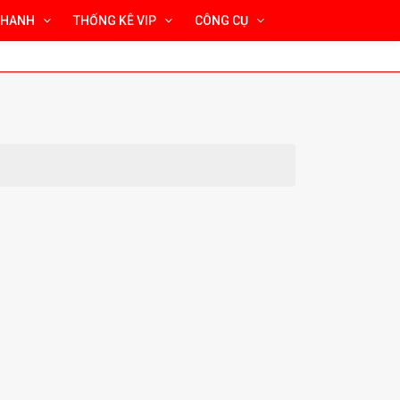
NHANH
THỐNG KÊ VIP
CÔNG CỤ