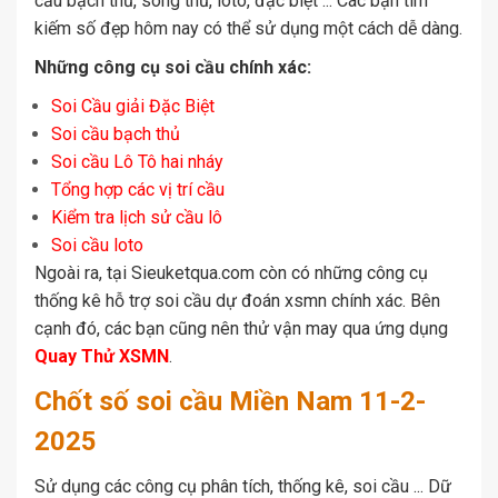
cầu bạch thủ, song thủ, loto, đặc biệt ... Các bạn tìm
kiếm số đẹp hôm nay có thể sử dụng một cách dễ dàng.
Những công cụ soi cầu chính xác:
Soi Cầu giải Đặc Biệt
Soi cầu bạch thủ
Soi cầu Lô Tô hai nháy
Tổng hợp các vị trí cầu
Kiểm tra lịch sử cầu lô
Soi cầu loto
Ngoài ra, tại Sieuketqua.com còn có những công cụ
thống kê hỗ trợ soi cầu dự đoán xsmn chính xác. Bên
cạnh đó, các bạn cũng nên thử vận may qua ứng dụng
Quay Thử XSMN
.
Chốt số soi cầu Miền Nam 11-2-
2025
Sử dụng các công cụ phân tích, thống kê, soi cầu ... Dữ