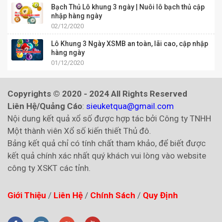
Bạch Thủ Lô khung 3 ngày | Nuôi lô bạch thủ cập
nhập hàng ngày
02/12/2020
Lô Khung 3 Ngày XSMB an toàn, lãi cao, cập nhập
hàng ngày
01/12/2020
Copyrights © 2020 - 2024 All Rights Reserved
Liên Hệ/Quảng Cáo
:
sieuketqua@gmail.com
Nội dung kết quả xổ số được hợp tác bởi Công ty TNHH
Một thành viên Xổ số kiến thiết Thủ đô.
Bảng kết quả chỉ có tính chất tham khảo, để biết được
kết quả chính xác nhất quý khách vui lòng vào website
công ty XSKT các tỉnh.
Giới Thiệu
/
Liên Hệ
/
Chính Sách
/
Quy Định