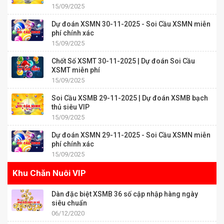
15/09/2025
Dự đoán XSMN 30-11-2025 - Soi Cầu XSMN miễn
phí chính xác
15/09/2025
Chốt Số XSMT 30-11-2025 | Dự đoán Soi Cầu
XSMT miễn phí
15/09/2025
Soi Cầu XSMB 29-11-2025 | Dự đoán XSMB bạch
thủ siêu VIP
15/09/2025
Dự đoán XSMN 29-11-2025 - Soi Cầu XSMN miễn
phí chính xác
15/09/2025
Khu Chăn Nuôi VIP
Dàn đặc biệt XSMB 36 số cập nhập hàng ngày
siêu chuẩn
06/12/2020