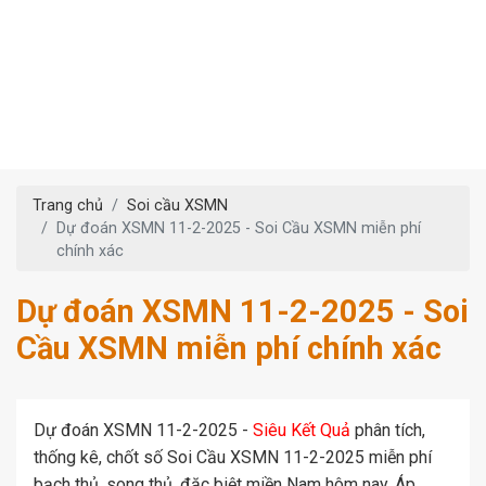
Trang chủ
Soi cầu XSMN
Dự đoán XSMN 11-2-2025 - Soi Cầu XSMN miễn phí
chính xác
Dự đoán XSMN 11-2-2025 - Soi
Cầu XSMN miễn phí chính xác
Dự đoán XSMN 11-2-2025 -
Siêu Kết Quả
phân tích,
thống kê, chốt số Soi Cầu XSMN 11-2-2025 miễn phí
bạch thủ, song thủ, đặc biệt miền Nam hôm nay. Áp