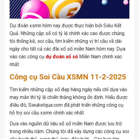
Dự đoán xsmn hôm nay được thực hiện bởi Siêu Kết
Quả. Những cặp số có tỷ lệ chính xác cao được chúng
tôi thống kê, soi cầu, tìm kiếm những vị trí cầu về dài
ngày cho tất cả các đài xổ số miền Nam hôm nay. Dựa
vào các công cụ
dự đoán xổ số
Miền Nam chính xác
nhất.
Công cụ Soi Cầu XSMN 11-2-2025
Tìm kiếm những cặp số đẹp hàng ngày nếu chỉ dựa vào
may mắn thì tỷ lệ chiến thắng không ổn định. Hiểu được
điều đó, Sieuketqua.com đã phát triển những công cụ
hỗ trợ soi cầu xsmn chính xác nhất.
Dựa vào nguồn dữ liệu xổ số miền Nam được lưu trữ
trong nhiều năm. Chúng tôi đã xây dựng các công cụ soi