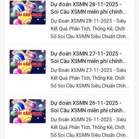
Song Thủ !
Dự đoán XSMN 28-11-2025 -
Soi Cầu XSMN miễn phí chính
xác
Dự Đoán XSMN 28-11-2025 - Siêu
Kết Quả Phân Tích, Thống Kê, Chốt
Số Soi Cầu XSMN Siêu Chuẩn Chính
Xác. Soi Cau MN Chuẩn Bạch Thủ,
Song Thủ !
Dự đoán XSMN 27-11-2025 -
Soi Cầu XSMN miễn phí chính
xác
Dự Đoán XSMN 27-11-2025 - Siêu
Kết Quả Phân Tích, Thống Kê, Chốt
Số Soi Cầu XSMN Siêu Chuẩn Chính
Xác. Soi Cau MN Chuẩn Bạch Thủ,
Song Thủ !
Dự đoán XSMN 26-11-2025 -
Soi Cầu XSMN miễn phí chính
xác
Dự Đoán XSMN 26-11-2025 - Siêu
Kết Quả Phân Tích, Thống Kê, Chốt
Số Soi Cầu XSMN Siêu Chuẩn Chính