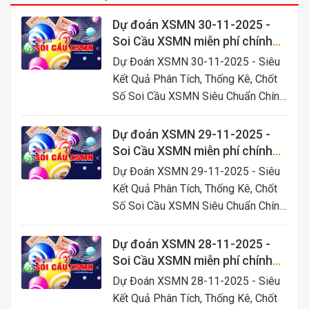
Dự đoán XSMN 30-11-2025 -
Soi Cầu XSMN miễn phí chính
xác
Dự Đoán XSMN 30-11-2025 - Siêu
Kết Quả Phân Tích, Thống Kê, Chốt
Số Soi Cầu XSMN Siêu Chuẩn Chính
Xác. Soi Cau MN Chuẩn Bạch Thủ,
Song Thủ !
Dự đoán XSMN 29-11-2025 -
Soi Cầu XSMN miễn phí chính
xác
Dự Đoán XSMN 29-11-2025 - Siêu
Kết Quả Phân Tích, Thống Kê, Chốt
Số Soi Cầu XSMN Siêu Chuẩn Chính
Xác. Soi Cau MN Chuẩn Bạch Thủ,
Song Thủ !
Dự đoán XSMN 28-11-2025 -
Soi Cầu XSMN miễn phí chính
xác
Dự Đoán XSMN 28-11-2025 - Siêu
Kết Quả Phân Tích, Thống Kê, Chốt