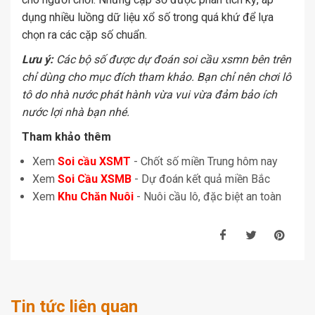
dụng nhiều luồng dữ liệu xổ số trong quá khứ để lựa
chọn ra các cặp số chuẩn.
Lưu ý:
Các bộ số được dự đoán soi cầu xsmn bên trên
chỉ dùng cho mục đích tham khảo. Bạn chỉ nên chơi lô
tô do nhà nước phát hành vừa vui vừa đảm bảo ích
nước lợi nhà bạn nhé.
Tham khảo thêm
Xem
Soi cầu XSMT
- Chốt số miền Trung hôm nay
Xem
Soi Cầu XSMB
- Dự đoán kết quả miền Bắc
Xem
Khu Chăn Nuôi
- Nuôi cầu lô, đặc biệt an toàn
Tin tức liên quan