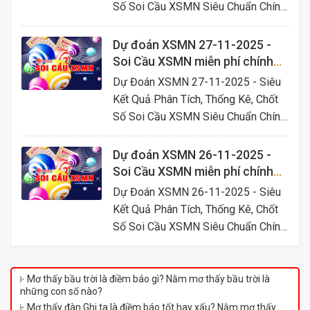
Số Soi Cầu XSMN Siêu Chuẩn Chính
Xác. Soi Cau MN Chuẩn Bạch Thủ,
Song Thủ !
Dự đoán XSMN 27-11-2025 -
Soi Cầu XSMN miễn phí chính
xác
Dự Đoán XSMN 27-11-2025 - Siêu
Kết Quả Phân Tích, Thống Kê, Chốt
Số Soi Cầu XSMN Siêu Chuẩn Chính
Xác. Soi Cau MN Chuẩn Bạch Thủ,
Song Thủ !
Dự đoán XSMN 26-11-2025 -
Soi Cầu XSMN miễn phí chính
xác
Dự Đoán XSMN 26-11-2025 - Siêu
Kết Quả Phân Tích, Thống Kê, Chốt
Số Soi Cầu XSMN Siêu Chuẩn Chính
Xác. Soi Cau MN Chuẩn Bạch Thủ,
Song Thủ !
Mơ thấy bầu trời là điềm báo gì? Nằm mơ thấy bầu trời là
những con số nào?
Mơ thấy đàn Ghi ta là điềm báo tốt hay xấu? Nằm mơ thấy