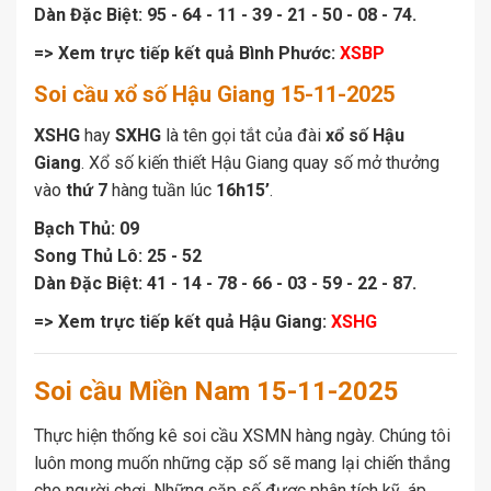
Dàn Đặc Biệt: 95 - 64 - 11 - 39 - 21 - 50 - 08 - 74.
=> Xem trực tiếp kết quả Bình Phước:
XSBP
Soi cầu xổ số Hậu Giang 15-11-2025
XSHG
hay
SXHG
là tên gọi tắt của đài
xổ số Hậu
Giang
. Xổ số kiến thiết Hậu Giang quay số mở thưởng
vào
thứ 7
hàng tuần lúc
16h15’
.
Bạch Thủ: 09
Song Thủ Lô: 25 - 52
Dàn Đặc Biệt: 41 - 14 - 78 - 66 - 03 - 59 - 22 - 87.
=> Xem trực tiếp kết quả Hậu Giang:
XSHG
Soi cầu Miền Nam 15-11-2025
Thực hiện thống kê soi cầu XSMN hàng ngày. Chúng tôi
luôn mong muốn những cặp số sẽ mang lại chiến thắng
cho người chơi. Những cặp số được phân tích kỹ, áp