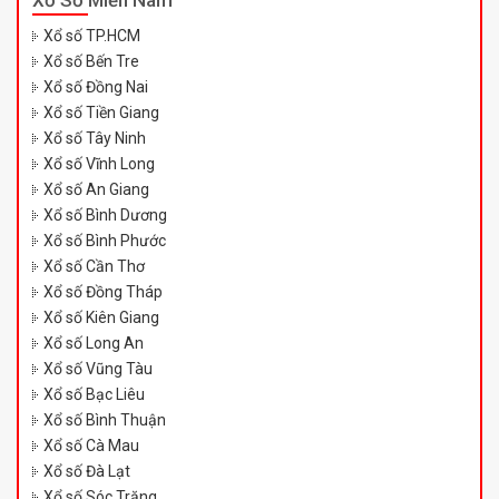
Xổ Số Miền Nam
Xổ số TP.HCM
Xổ số Bến Tre
Xổ số Đồng Nai
Xổ số Tiền Giang
Xổ số Tây Ninh
Xổ số Vĩnh Long
Xổ số An Giang
Xổ số Bình Dương
Xổ số Bình Phước
Xổ số Cần Thơ
Xổ số Đồng Tháp
Xổ số Kiên Giang
Xổ số Long An
Xổ số Vũng Tàu
Xổ số Bạc Liêu
Xổ số Bình Thuận
Xổ số Cà Mau
Xổ số Đà Lạt
Xổ số Sóc Trăng