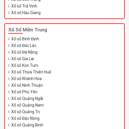
Xổ số Trà Vinh
Xổ số Hậu Giang
Xổ Số Miền Trung
Xổ số Bình Định
Xổ số Đắc Lắc
Xổ số Đà Nẵng
Xổ số Gia Lai
Xổ số Kon Tum
Xổ số Thừa Thiên Huế
Xổ số Khánh Hòa
Xổ số Ninh Thuận
Xổ số Phú Yên
Xổ số Quảng Ngãi
Xổ số Quảng Nam
Xổ số Quảng Trị
Xổ số Đắc Nông
Xổ số Quảng Bình