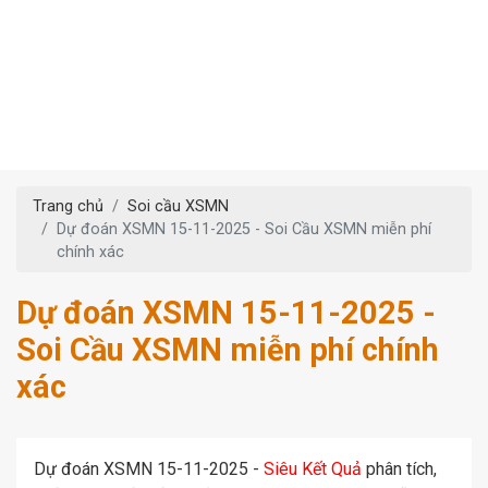
Trang chủ
Soi cầu XSMN
Dự đoán XSMN 15-11-2025 - Soi Cầu XSMN miễn phí
chính xác
Dự đoán XSMN 15-11-2025 -
Soi Cầu XSMN miễn phí chính
xác
Dự đoán XSMN 15-11-2025 -
Siêu Kết Quả
phân tích,