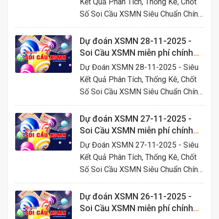
Kết Quả Phân Tích, Thống Kê, Chốt
Số Soi Cầu XSMN Siêu Chuẩn Chính
Xác. Soi Cau MN Chuẩn Bạch Thủ,
Song Thủ !
Dự đoán XSMN 28-11-2025 -
Soi Cầu XSMN miễn phí chính
xác
Dự Đoán XSMN 28-11-2025 - Siêu
Kết Quả Phân Tích, Thống Kê, Chốt
Số Soi Cầu XSMN Siêu Chuẩn Chính
Xác. Soi Cau MN Chuẩn Bạch Thủ,
Song Thủ !
Dự đoán XSMN 27-11-2025 -
Soi Cầu XSMN miễn phí chính
xác
Dự Đoán XSMN 27-11-2025 - Siêu
Kết Quả Phân Tích, Thống Kê, Chốt
Số Soi Cầu XSMN Siêu Chuẩn Chính
Xác. Soi Cau MN Chuẩn Bạch Thủ,
Song Thủ !
Dự đoán XSMN 26-11-2025 -
Soi Cầu XSMN miễn phí chính