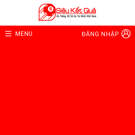
MENU
ĐĂNG NHẬP