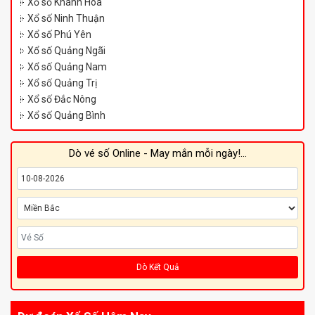
Xổ số Khánh Hòa
Xổ số Ninh Thuận
Xổ số Phú Yên
Xổ số Quảng Ngãi
Xổ số Quảng Nam
Xổ số Quảng Trị
Xổ số Đắc Nông
Xổ số Quảng Bình
Dò vé số Online - May mắn mỗi ngày!...
Dò Kết Quả