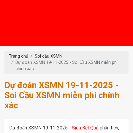
Trang chủ
Soi cầu XSMN
Dự đoán XSMN 19-11-2025 - Soi Cầu XSMN miễn phí
chính xác
Dự đoán XSMN 19-11-2025 -
Soi Cầu XSMN miễn phí chính
xác
Dự đoán XSMN 19-11-2025 -
Siêu Kết Quả
phân tích,