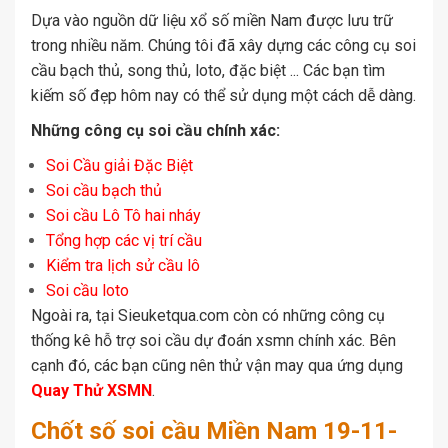
Dựa vào nguồn dữ liệu xổ số miền Nam được lưu trữ
trong nhiều năm. Chúng tôi đã xây dựng các công cụ soi
cầu bạch thủ, song thủ, loto, đặc biệt ... Các bạn tìm
kiếm số đẹp hôm nay có thể sử dụng một cách dễ dàng.
Những công cụ soi cầu chính xác:
Soi Cầu giải Đặc Biệt
Soi cầu bạch thủ
Soi cầu Lô Tô hai nháy
Tổng hợp các vị trí cầu
Kiểm tra lịch sử cầu lô
Soi cầu loto
Ngoài ra, tại Sieuketqua.com còn có những công cụ
thống kê hỗ trợ soi cầu dự đoán xsmn chính xác. Bên
cạnh đó, các bạn cũng nên thử vận may qua ứng dụng
Quay Thử XSMN
.
Chốt số soi cầu Miền Nam 19-11-