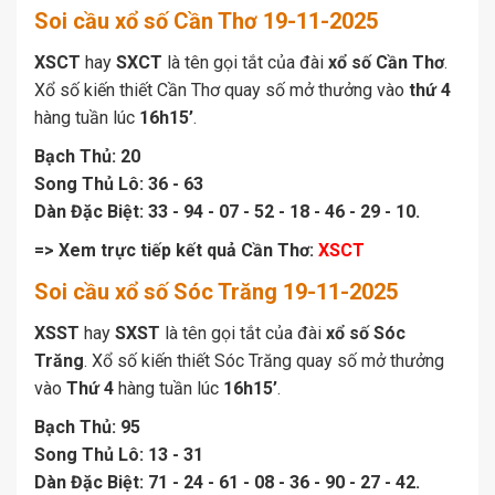
Soi cầu xổ số Cần Thơ 19-11-2025
XSCT
hay
SXCT
là tên gọi tắt của đài
xổ số Cần Thơ
.
Xổ số kiến thiết Cần Thơ quay số mở thưởng vào
thứ 4
hàng tuần lúc
16h15’
.
Bạch Thủ: 20
Song Thủ Lô: 36 - 63
Dàn Đặc Biệt: 33 - 94 - 07 - 52 - 18 - 46 - 29 - 10.
=> Xem trực tiếp kết quả Cần Thơ:
XSCT
Soi cầu xổ số Sóc Trăng 19-11-2025
XSST
hay
SXST
là tên gọi tắt của đài
xổ số Sóc
Trăng
. Xổ số kiến thiết Sóc Trăng quay số mở thưởng
vào
Thứ 4
hàng tuần lúc
16h15’
.
Bạch Thủ: 95
Song Thủ Lô: 13 - 31
Dàn Đặc Biệt: 71 - 24 - 61 - 08 - 36 - 90 - 27 - 42.