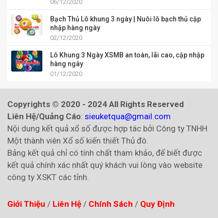
06/12/2020
Bạch Thủ Lô khung 3 ngày | Nuôi lô bạch thủ cập
nhập hàng ngày
02/12/2020
Lô Khung 3 Ngày XSMB an toàn, lãi cao, cập nhập
hàng ngày
01/12/2020
Copyrights © 2020 - 2024 All Rights Reserved
Liên Hệ/Quảng Cáo
:
sieuketqua@gmail.com
Nội dung kết quả xổ số được hợp tác bởi Công ty TNHH
Một thành viên Xổ số kiến thiết Thủ đô.
Bảng kết quả chỉ có tính chất tham khảo, để biết được
kết quả chính xác nhất quý khách vui lòng vào website
công ty XSKT các tỉnh.
Giới Thiệu
/
Liên Hệ
/
Chính Sách
/
Quy Định