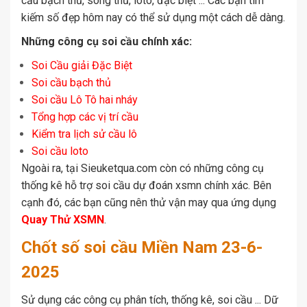
cầu bạch thủ, song thủ, loto, đặc biệt ... Các bạn tìm
kiếm số đẹp hôm nay có thể sử dụng một cách dễ dàng.
Những công cụ soi cầu chính xác:
Soi Cầu giải Đặc Biệt
Soi cầu bạch thủ
Soi cầu Lô Tô hai nháy
Tổng hợp các vị trí cầu
Kiểm tra lịch sử cầu lô
Soi cầu loto
Ngoài ra, tại Sieuketqua.com còn có những công cụ
thống kê hỗ trợ soi cầu dự đoán xsmn chính xác. Bên
cạnh đó, các bạn cũng nên thử vận may qua ứng dụng
Quay Thử XSMN
.
Chốt số soi cầu Miền Nam 23-6-
2025
Sử dụng các công cụ phân tích, thống kê, soi cầu ... Dữ