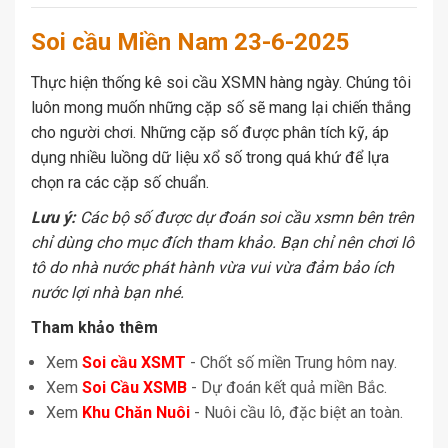
Soi cầu Miền Nam 23-6-2025
Thực hiện thống kê soi cầu XSMN hàng ngày. Chúng tôi
luôn mong muốn những cặp số sẽ mang lại chiến thắng
cho người chơi. Những cặp số được phân tích kỹ, áp
dụng nhiều luồng dữ liệu xổ số trong quá khứ để lựa
chọn ra các cặp số chuẩn.
Lưu ý:
Các bộ số được dự đoán soi cầu xsmn bên trên
chỉ dùng cho mục đích tham khảo. Bạn chỉ nên chơi lô
tô do nhà nước phát hành vừa vui vừa đảm bảo ích
nước lợi nhà bạn nhé.
Tham khảo thêm
Xem
Soi cầu XSMT
- Chốt số miền Trung hôm nay.
Xem
Soi Cầu XSMB
- Dự đoán kết quả miền Bắc.
Xem
Khu Chăn Nuôi
- Nuôi cầu lô, đặc biệt an toàn.