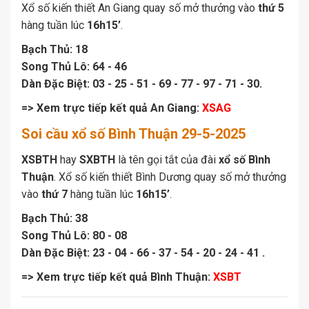
Xổ số kiến thiết An Giang quay số mở thưởng vào
thứ 5
hàng tuần lúc
16h15’
.
Bạch Thủ: 18
Song Thủ Lô: 64 - 46
Dàn Đặc Biệt: 03 - 25 - 51 - 69 - 77 - 97 - 71 - 30.
=> Xem trực tiếp kết quả An Giang:
XSAG
Soi cầu xổ số Bình Thuận 29-5-2025
XSBTH
hay
SXBTH
là tên gọi tắt của đài
xổ số Bình
Thuận
. Xổ số kiến thiết Bình Dương quay số mở thưởng
vào
thứ 7
hàng tuần lúc
16h15’
.
Bạch Thủ: 38
Song Thủ Lô: 80 - 08
Dàn Đặc Biệt: 23 - 04 - 66 - 37 - 54 - 20 - 24 - 41 .
=> Xem trực tiếp kết quả Bình Thuận:
XSBT