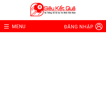
MENU
ĐĂNG NHẬP