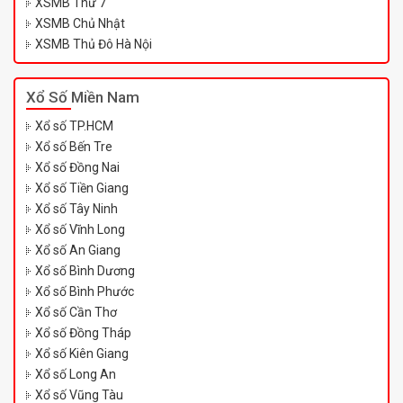
XSMB Thứ 7
XSMB Chủ Nhật
XSMB Thủ Đô Hà Nội
Xổ Số Miền Nam
Xổ số TP.HCM
Xổ số Bến Tre
Xổ số Đồng Nai
Xổ số Tiền Giang
Xổ số Tây Ninh
Xổ số Vĩnh Long
Xổ số An Giang
Xổ số Bình Dương
Xổ số Bình Phước
Xổ số Cần Thơ
Xổ số Đồng Tháp
Xổ số Kiên Giang
Xổ số Long An
Xổ số Vũng Tàu