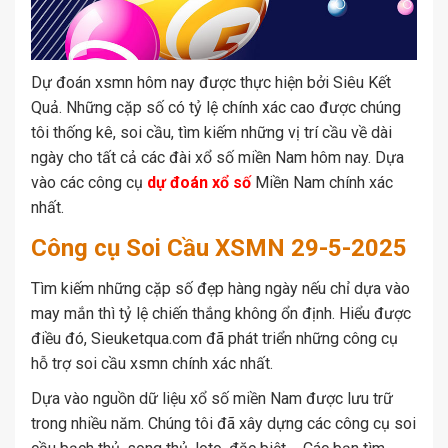
Dự đoán xsmn hôm nay được thực hiện bởi Siêu Kết
Quả. Những cặp số có tỷ lệ chính xác cao được chúng
tôi thống kê, soi cầu, tìm kiếm những vị trí cầu về dài
ngày cho tất cả các đài xổ số miền Nam hôm nay. Dựa
vào các công cụ
dự đoán xổ số
Miền Nam chính xác
nhất.
Công cụ Soi Cầu XSMN 29-5-2025
Tìm kiếm những cặp số đẹp hàng ngày nếu chỉ dựa vào
may mắn thì tỷ lệ chiến thắng không ổn định. Hiểu được
điều đó, Sieuketqua.com đã phát triển những công cụ
hỗ trợ soi cầu xsmn chính xác nhất.
Dựa vào nguồn dữ liệu xổ số miền Nam được lưu trữ
trong nhiều năm. Chúng tôi đã xây dựng các công cụ soi