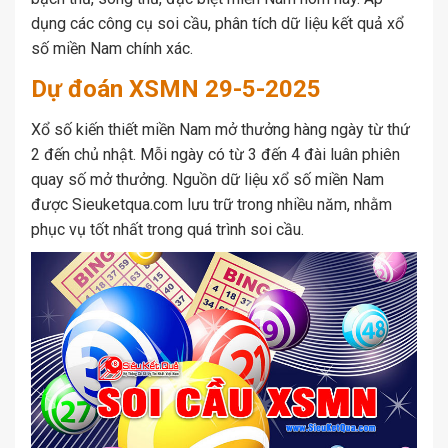
dụng các công cụ soi cầu, phân tích dữ liệu kết quả xổ
số miền Nam chính xác.
Dự đoán XSMN 29-5-2025
Xổ số kiến thiết miền Nam mở thưởng hàng ngày từ thứ
2 đến chủ nhật. Mỗi ngày có từ 3 đến 4 đài luân phiên
quay số mở thưởng. Nguồn dữ liệu xổ số miền Nam
được Sieuketqua.com lưu trữ trong nhiều năm, nhằm
phục vụ tốt nhất trong quá trình soi cầu.