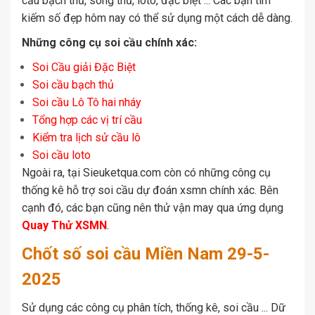
cầu bạch thủ, song thủ, loto, đặc biệt ... Các bạn tìm
kiếm số đẹp hôm nay có thể sử dụng một cách dễ dàng.
Những công cụ soi cầu chính xác:
Soi Cầu giải Đặc Biệt
Soi cầu bạch thủ
Soi cầu Lô Tô hai nháy
Tổng hợp các vị trí cầu
Kiểm tra lịch sử cầu lô
Soi cầu loto
Ngoài ra, tại Sieuketqua.com còn có những công cụ
thống kê hỗ trợ soi cầu dự đoán xsmn chính xác. Bên
cạnh đó, các bạn cũng nên thử vận may qua ứng dụng
Quay Thử XSMN
.
Chốt số soi cầu Miền Nam 29-5-
2025
Sử dụng các công cụ phân tích, thống kê, soi cầu ... Dữ