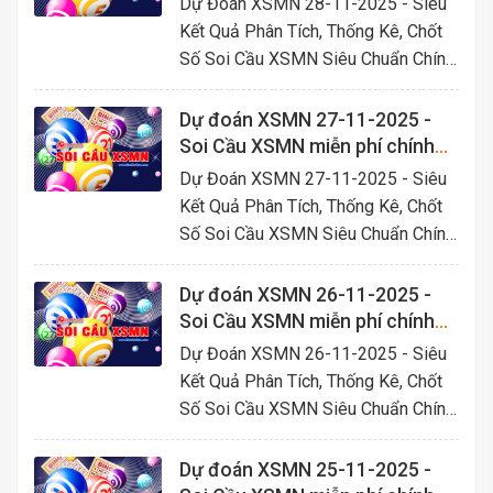
Dự Đoán XSMN 28-11-2025 - Siêu
Kết Quả Phân Tích, Thống Kê, Chốt
Số Soi Cầu XSMN Siêu Chuẩn Chính
Xác. Soi Cau MN Chuẩn Bạch Thủ,
Song Thủ !
Dự đoán XSMN 27-11-2025 -
Soi Cầu XSMN miễn phí chính
xác
Dự Đoán XSMN 27-11-2025 - Siêu
Kết Quả Phân Tích, Thống Kê, Chốt
Số Soi Cầu XSMN Siêu Chuẩn Chính
Xác. Soi Cau MN Chuẩn Bạch Thủ,
Song Thủ !
Dự đoán XSMN 26-11-2025 -
Soi Cầu XSMN miễn phí chính
xác
Dự Đoán XSMN 26-11-2025 - Siêu
Kết Quả Phân Tích, Thống Kê, Chốt
Số Soi Cầu XSMN Siêu Chuẩn Chính
Xác. Soi Cau MN Chuẩn Bạch Thủ,
Song Thủ !
Dự đoán XSMN 25-11-2025 -