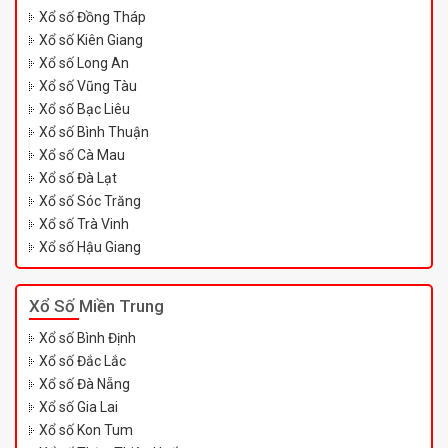
Xổ số Đồng Tháp
Xổ số Kiên Giang
Xổ số Long An
Xổ số Vũng Tàu
Xổ số Bạc Liêu
Xổ số Bình Thuận
Xổ số Cà Mau
Xổ số Đà Lạt
Xổ số Sóc Trăng
Xổ số Trà Vinh
Xổ số Hậu Giang
Xổ Số Miền Trung
Xổ số Bình Định
Xổ số Đắc Lắc
Xổ số Đà Nẵng
Xổ số Gia Lai
Xổ số Kon Tum