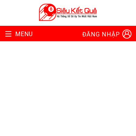
MENU
ĐĂNG NHẬP