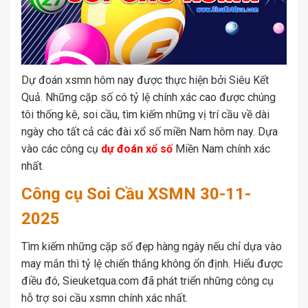
Dự đoán xsmn hôm nay được thực hiện bởi Siêu Kết
Quả. Những cặp số có tỷ lệ chính xác cao được chúng
tôi thống kê, soi cầu, tìm kiếm những vị trí cầu về dài
ngày cho tất cả các đài xổ số miền Nam hôm nay. Dựa
vào các công cụ
dự đoán xổ số
Miền Nam chính xác
nhất.
Công cụ Soi Cầu XSMN 30-11-
2025
Tìm kiếm những cặp số đẹp hàng ngày nếu chỉ dựa vào
may mắn thì tỷ lệ chiến thắng không ổn định. Hiểu được
điều đó, Sieuketqua.com đã phát triển những công cụ
hỗ trợ soi cầu xsmn chính xác nhất.