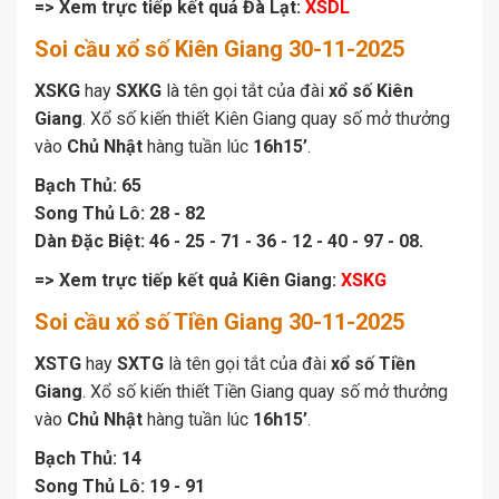
=> Xem trực tiếp kết quả Đà Lạt:
XSDL
Soi cầu xổ số Kiên Giang 30-11-2025
XSKG
hay
SXKG
là tên gọi tắt của đài
xổ số Kiên
Giang
. Xổ số kiến thiết Kiên Giang quay số mở thưởng
vào
Chủ Nhật
hàng tuần lúc
16h15’
.
Bạch Thủ: 65
Song Thủ Lô: 28 - 82
Dàn Đặc Biệt: 46 - 25 - 71 - 36 - 12 - 40 - 97 - 08.
=> Xem trực tiếp kết quả Kiên Giang:
XSKG
Soi cầu xổ số Tiền Giang 30-11-2025
XSTG
hay
SXTG
là tên gọi tắt của đài
xổ số Tiền
Giang
. Xổ số kiến thiết Tiền Giang quay số mở thưởng
vào
Chủ Nhật
hàng tuần lúc
16h15’
.
Bạch Thủ: 14
Song Thủ Lô: 19 - 91