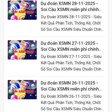
Song Thủ !
Dự đoán XSMN 28-11-2025 -
Soi Cầu XSMN miễn phí chính
xác
Dự Đoán XSMN 28-11-2025 - Siêu
Kết Quả Phân Tích, Thống Kê, Chốt
Số Soi Cầu XSMN Siêu Chuẩn Chính
Xác. Soi Cau MN Chuẩn Bạch Thủ,
Song Thủ !
Dự đoán XSMN 27-11-2025 -
Soi Cầu XSMN miễn phí chính
xác
Dự Đoán XSMN 27-11-2025 - Siêu
Kết Quả Phân Tích, Thống Kê, Chốt
Số Soi Cầu XSMN Siêu Chuẩn Chính
Xác. Soi Cau MN Chuẩn Bạch Thủ,
Song Thủ !
Dự đoán XSMN 26-11-2025 -
Soi Cầu XSMN miễn phí chính
xác
Dự Đoán XSMN 26-11-2025 - Siêu
Kết Quả Phân Tích, Thống Kê, Chốt
Số Soi Cầu XSMN Siêu Chuẩn Chính