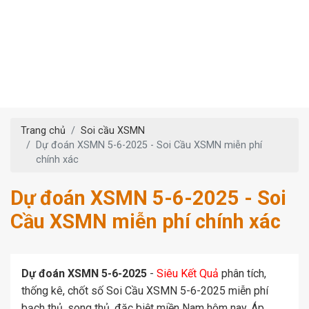
Trang chủ
Soi cầu XSMN
Dự đoán XSMN 5-6-2025 - Soi Cầu XSMN miễn phí
chính xác
Dự đoán XSMN 5-6-2025 - Soi
Cầu XSMN miễn phí chính xác
Dự đoán XSMN 5-6-2025
-
Siêu Kết Quả
phân tích,
thống kê, chốt số Soi Cầu XSMN 5-6-2025 miễn phí
bạch thủ, song thủ, đặc biệt miền Nam hôm nay. Áp