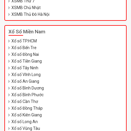
XSMB Thứ 7
XSMB Chủ Nhật
XSMB Thủ Đô Hà Nội
Xổ Số Miền Nam
Xổ số TP.HCM
Xổ số Bến Tre
Xổ số Đồng Nai
Xổ số Tiền Giang
Xổ số Tây Ninh
Xổ số Vĩnh Long
Xổ số An Giang
Xổ số Bình Dương
Xổ số Bình Phước
Xổ số Cần Thơ
Xổ số Đồng Tháp
Xổ số Kiên Giang
Xổ số Long An
Xổ số Vũng Tàu