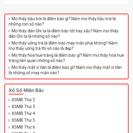
Xác. Soi Cau MN Chuẩn Bạch Thủ,
Song Thủ !
Mơ thấy bầu trời là điềm báo gì? Nằm mơ thấy bầu trời là
những con số nào?
Mơ thấy đàn Ghi ta là điềm báo tốt hay xấu? Nằm mơ thấy
đàn Ghi ta là những số nào?
Mơ thấy uống trà là điềm báo may mắn phải không? Nằm
mơ thấy uống trà thì số nào là đẹp?
Mơ thấy hoa huệ trắng là điềm báo gì? Nằm mơ thấy hoa huệ
trắng liên quan những số nào?
Mơ thấy mất ví tiền là điềm báo gì? Nằm mơ thấy mất ví tiền
là những số may mắn nào?
Xổ Số Miền Bắc
XSMB Thứ 2
XSMB Thứ 3
XSMB Thứ 4
XSMB Thứ 5
XSMB Thứ 6