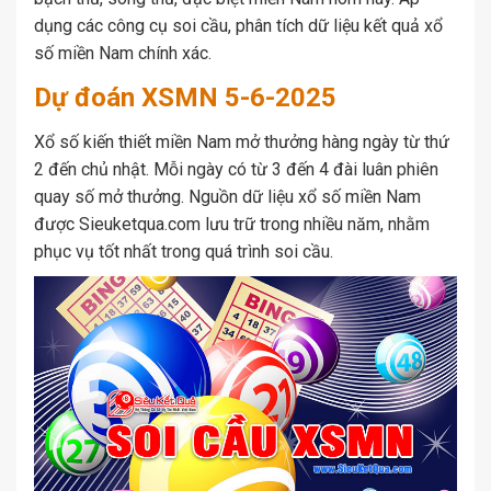
dụng các công cụ soi cầu, phân tích dữ liệu kết quả xổ
số miền Nam chính xác.
Dự đoán XSMN 5-6-2025
Xổ số kiến thiết miền Nam mở thưởng hàng ngày từ thứ
2 đến chủ nhật. Mỗi ngày có từ 3 đến 4 đài luân phiên
quay số mở thưởng. Nguồn dữ liệu xổ số miền Nam
được Sieuketqua.com lưu trữ trong nhiều năm, nhằm
phục vụ tốt nhất trong quá trình soi cầu.