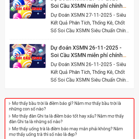
Soi Cầu XSMN miễn phí chính
xác
Dự Đoán XSMN 27-11-2025 - Siêu
Kết Quả Phân Tích, Thống Kê, Chốt
Số Soi Cầu XSMN Siêu Chuẩn Chính
Xác. Soi Cau MN Chuẩn Bạch Thủ,
Song Thủ !
Dự đoán XSMN 26-11-2025 -
Soi Cầu XSMN miễn phí chính
xác
Dự Đoán XSMN 26-11-2025 - Siêu
Kết Quả Phân Tích, Thống Kê, Chốt
Số Soi Cầu XSMN Siêu Chuẩn Chính
Xác. Soi Cau MN Chuẩn Bạch Thủ,
Song Thủ !
Mơ thấy bầu trời là điềm báo gì? Nằm mơ thấy bầu trời là
những con số nào?
Mơ thấy đàn Ghi ta là điềm báo tốt hay xấu? Nằm mơ thấy
đàn Ghi ta là những số nào?
Mơ thấy uống trà là điềm báo may mắn phải không? Nằm
mơ thấy uống trà thì số nào là đẹp?