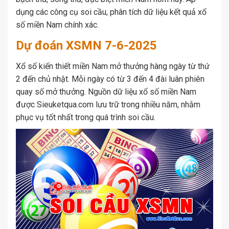
dụng các công cụ soi cầu, phân tích dữ liệu kết quả xổ
số miền Nam chính xác.
Dự đoán XSMN 7-6-2025
Xổ số kiến thiết miền Nam mở thưởng hàng ngày từ thứ
2 đến chủ nhật. Mỗi ngày có từ 3 đến 4 đài luân phiên
quay số mở thưởng. Nguồn dữ liệu xổ số miền Nam
được Sieuketqua.com lưu trữ trong nhiều năm, nhằm
phục vụ tốt nhất trong quá trình soi cầu.