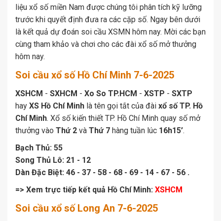
liệu xổ số miền Nam được chúng tôi phân tích kỹ lưỡng
trước khi quyết định đưa ra các cặp số. Ngay bên dưới
là kết quả dự đoán soi cầu XSMN hôm nay. Mời các bạn
cùng tham khảo và chơi cho các đài xổ số mở thưởng
hôm nay.
Soi cầu xổ số Hồ Chí Minh 7-6-2025
XSHCM
-
SXHCM
-
Xo So TP.HCM
-
XSTP
-
SXTP
hay
XS Hồ Chí Minh
là tên gọi tắt của đài
xổ số TP. Hồ
Chí Minh
. Xổ số kiến thiết TP. Hồ Chí Minh quay số mở
thưởng vào
Thứ 2
và
Thứ 7
hàng tuần lúc
16h15’
.
Bạch Thủ: 55
Song Thủ Lô: 21 - 12
Dàn Đặc Biệt: 46 - 37 - 58 - 68 - 69 - 14 - 67 - 56 .
=> Xem trực tiếp kết quả Hồ Chí Minh:
XSHCM
Soi cầu xổ số Long An 7-6-2025