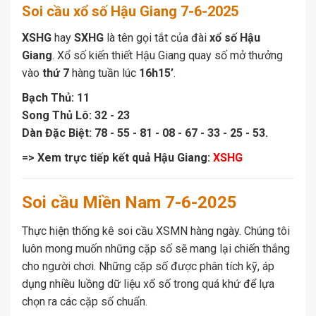
Soi cầu xổ số Hậu Giang 7-6-2025
XSHG
hay
SXHG
là tên gọi tắt của đài
xổ số Hậu
Giang
. Xổ số kiến thiết Hậu Giang quay số mở thưởng
vào
thứ 7
hàng tuần lúc
16h15’
.
Bạch Thủ: 11
Song Thủ Lô: 32 - 23
Dàn Đặc Biệt: 78 - 55 - 81 - 08 - 67 - 33 - 25 - 53.
=> Xem trực tiếp kết quả Hậu Giang:
XSHG
Soi cầu Miền Nam 7-6-2025
Thực hiện thống kê soi cầu XSMN hàng ngày. Chúng tôi
luôn mong muốn những cặp số sẽ mang lại chiến thắng
cho người chơi. Những cặp số được phân tích kỹ, áp
dụng nhiều luồng dữ liệu xổ số trong quá khứ để lựa
chọn ra các cặp số chuẩn.