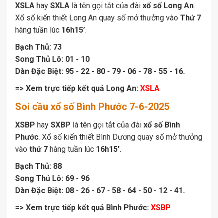
XSLA
hay
SXLA
là tên gọi tắt của đài
xổ số Long An
.
Xổ số kiến thiết Long An quay số mở thưởng vào
Thứ 7
hàng tuần lúc
16h15’
.
Bạch Thủ: 73
Song Thủ Lô: 01 - 10
Dàn Đặc Biệt: 95 - 22 - 80 - 79 - 06 - 78 - 55 - 16.
=> Xem trực tiếp kết quả Long An:
XSLA
Soi cầu xổ số Bình Phước 7-6-2025
XSBP
hay
SXBP
là tên gọi tắt của đài
xổ số Bình
Phước
. Xổ số kiến thiết Bình Dương quay số mở thưởng
vào
thứ 7
hàng tuần lúc
16h15’
.
Bạch Thủ: 88
Song Thủ Lô: 69 - 96
Dàn Đặc Biệt: 08 - 26 - 67 - 58 - 64 - 50 - 12 - 41.
=> Xem trực tiếp kết quả Bình Phước:
XSBP