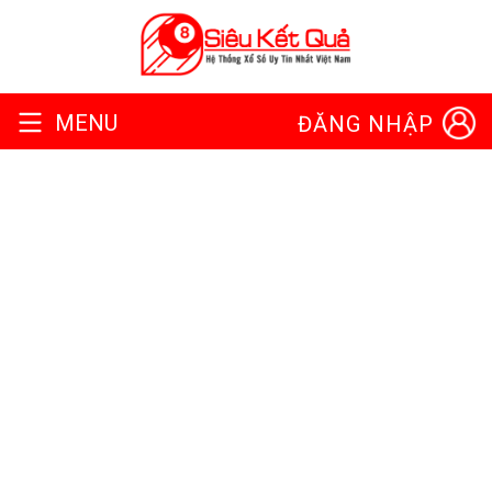
MENU
ĐĂNG NHẬP