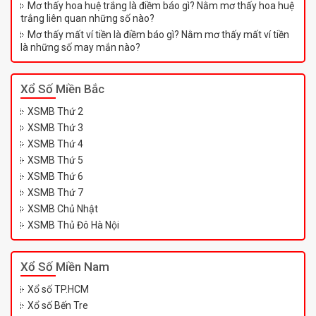
Mơ thấy hoa huệ trắng là điềm báo gì? Nằm mơ thấy hoa huệ
trắng liên quan những số nào?
Mơ thấy mất ví tiền là điềm báo gì? Nằm mơ thấy mất ví tiền
là những số may mắn nào?
Xổ Số Miền Bắc
XSMB Thứ 2
XSMB Thứ 3
XSMB Thứ 4
XSMB Thứ 5
XSMB Thứ 6
XSMB Thứ 7
XSMB Chủ Nhật
XSMB Thủ Đô Hà Nội
Xổ Số Miền Nam
Xổ số TP.HCM
Xổ số Bến Tre