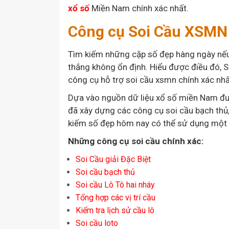
xổ số
Miền Nam chính xác nhất.
Công cụ Soi Cầu XSMN
Tìm kiếm những cặp số đẹp hàng ngày nếu 
thắng không ổn định. Hiểu được điều đó, 
công cụ hỗ trợ soi cầu xsmn chính xác nhấ
Dựa vào nguồn dữ liệu xổ số miền Nam đượ
đã xây dựng các công cụ soi cầu bạch thủ, s
kiếm số đẹp hôm nay có thể sử dụng một 
Những công cụ soi cầu chính xác:
Soi Cầu giải Đặc Biệt
Soi cầu bạch thủ
Soi cầu Lô Tô hai nháy
Tổng hợp các vị trí cầu
Kiểm tra lịch sử cầu lô
Soi cầu loto