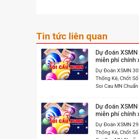
Tin tức liên quan
Dự đoán XSMN 
miễn phí chính 
Dự Đoán XSMN 30-1
Thống Kê, Chốt Số
Soi Cau MN Chuẩn 
Dự đoán XSMN 
miễn phí chính 
Dự Đoán XSMN 29-1
Thống Kê, Chốt Số