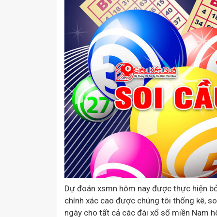
Dự đoán xsmn hôm nay được thực hiện bởi
chính xác cao được chúng tôi thống kê, soi
ngày cho tất cả các đài xổ số miền Nam 