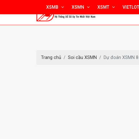
XSMB
XSMN
XSMT
VIETLO
Trang chủ
Soi cầu XSMN
Dự đoán XSMN 8-