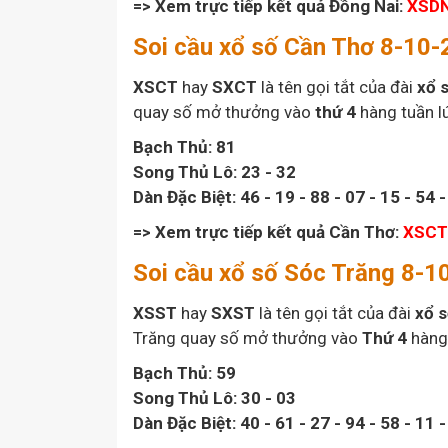
=> Xem trực tiếp kết quả Đồng Nai:
XSD
Soi cầu xổ số Cần Thơ 8-10
XSCT
hay
SXCT
là tên gọi tắt của đài
xổ 
quay số mở thưởng vào
thứ 4
hàng tuần l
Bạch Thủ: 81
Song Thủ Lô: 23 - 32
Dàn Đặc Biệt: 46 - 19 - 88 - 07 - 15 - 54 
=> Xem trực tiếp kết quả Cần Thơ:
XSCT
Soi cầu xổ số Sóc Trăng 8-1
XSST
hay
SXST
là tên gọi tắt của đài
xổ 
Trăng quay số mở thưởng vào
Thứ 4
hàng
Bạch Thủ: 59
Song Thủ Lô: 30 - 03
Dàn Đặc Biệt: 40 - 61 - 27 - 94 - 58 - 11 