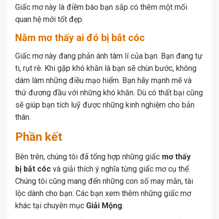
Giấc mơ này là điềm báo bạn sắp có thêm một mối
quan hệ mới tốt đẹp.
Nằm mơ thấy ai đó bị bắt cóc
Giấc mơ này đang phản ánh tâm lí của bạn. Bạn đang tự
ti, rụt rè. Khi gặp khó khăn là bạn sẽ chùn bước, không
dám làm những điều mạo hiểm. Bạn hãy mạnh mẽ và
thử đương đầu với những khó khăn. Dù có thất bại cũng
sẽ giúp bạn tích luỹ được những kinh nghiệm cho bản
thân.
Phần kết
Bên trên, chúng tôi đã tổng hợp những giấc
mơ thấy
bị bắt cóc
và giải thích ý nghĩa từng giấc mơ cụ thể.
Chúng tôi cũng mang đến những con số may mắn, tài
lộc dành cho bạn. Các bạn xem thêm những giấc mơ
khác tại chuyên mục
Giải Mộng
.