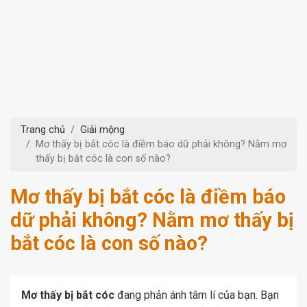
Trang chủ
Giải mộng
Mơ thấy bị bắt cóc là điềm báo dữ phải không? Nằm mơ
thấy bị bắt cóc là con số nào?
Mơ thấy bị bắt cóc là điềm báo
dữ phải không? Nằm mơ thấy bị
bắt cóc là con số nào?
Mơ thấy bị bắt cóc
đang phản ánh tâm lí của bạn. Bạn