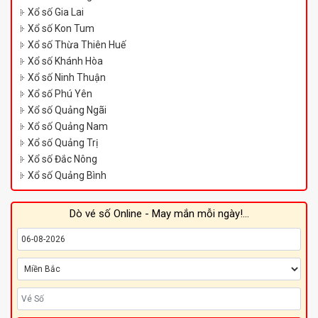
Xổ số Gia Lai
Xổ số Kon Tum
Xổ số Thừa Thiên Huế
Xổ số Khánh Hòa
Xổ số Ninh Thuận
Xổ số Phú Yên
Xổ số Quảng Ngãi
Xổ số Quảng Nam
Xổ số Quảng Trị
Xổ số Đắc Nông
Xổ số Quảng Bình
Dò vé số Online - May mắn mỗi ngày!...