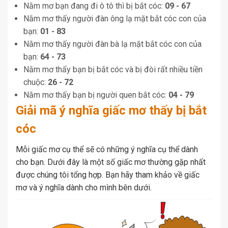
Nằm mơ bạn đang đi ô tô thì bị bắt cóc:
09 - 67
Nằm mơ thấy người đàn ông lạ mặt bắt cóc con của
bạn:
01 - 83
Nằm mơ thấy người đàn bà lạ mặt bắt cóc con của
bạn:
64 - 73
Nằm mơ thấy bạn bị bắt cóc và bị đòi rất nhiều tiền
chuộc:
26 - 72
Nằm mơ thấy bạn bị người quen bắt cóc:
04 - 79
Giải mã ý nghĩa giấc mơ thấy bị bắt
cóc
Mỗi giấc mơ cụ thể sẽ có những ý nghĩa cụ thể dành
cho bạn. Dưới đây là một số giấc mơ thường gặp nhất
được chúng tôi tổng hợp. Bạn hãy tham khảo về giấc
mơ và ý nghĩa dành cho mình bên dưới.