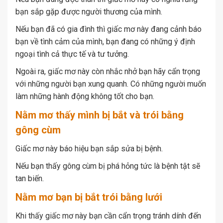
bạn sắp gặp được người thương của mình.
Nếu bạn đã có gia đình thì giấc mơ này đang cảnh báo
bạn về tình cảm của mình, bạn đang có những ý định
ngoại tình cả thực tế và tư tưởng.
Ngoài ra, giấc mơ này còn nhắc nhở bạn hãy cẩn trọng
với những người bạn xung quanh. Có những người muốn
làm những hành động không tốt cho bạn.
Nằm mơ thấy mình bị bắt và trói bằng
gông cùm
Giấc mơ này báo hiệu bạn sắp sửa bị bệnh.
Nếu bạn thấy gông cùm bị phá hỏng tức là bệnh tật sẽ
tan biến.
Nằm mơ bạn bị bắt trói bằng lưới
Khi thấy giấc mơ này bạn cần cẩn trọng tránh dính đến