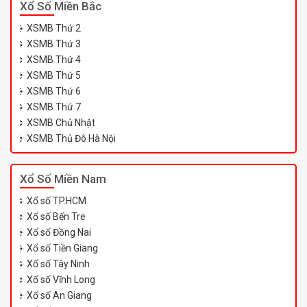
Xổ Số Miền Bắc
XSMB Thứ 2
XSMB Thứ 3
XSMB Thứ 4
XSMB Thứ 5
XSMB Thứ 6
XSMB Thứ 7
XSMB Chủ Nhật
XSMB Thủ Đô Hà Nội
Xổ Số Miền Nam
Xổ số TP.HCM
Xổ số Bến Tre
Xổ số Đồng Nai
Xổ số Tiền Giang
Xổ số Tây Ninh
Xổ số Vĩnh Long
Xổ số An Giang