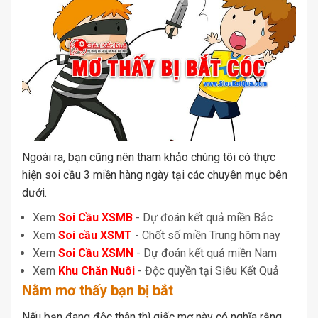
Ngoài ra, bạn cũng nên tham khảo chúng tôi có thực
hiện soi cầu 3 miền hàng ngày tại các chuyên mục bên
dưới.
Xem
Soi Cầu XSMB
- Dự đoán kết quả miền Bắc
Xem
Soi cầu XSMT
- Chốt số miền Trung hôm nay
Xem
Soi Cầu XSMN
- Dự đoán kết quả miền Nam
Xem
Khu Chăn Nuôi
- Độc quyền tại Siêu Kết Quả
Nằm mơ thấy bạn bị bắt
Nếu bạn đang độc thân thì giấc mơ này có nghĩa rằng