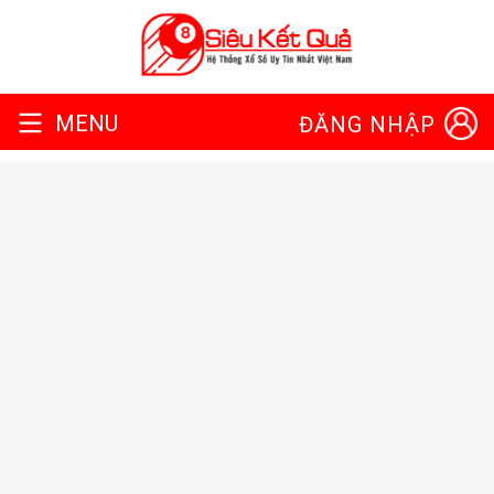
MENU
ĐĂNG NHẬP