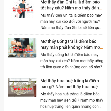
Mơ thấy đàn Ghi ta là điềm báo
tốt hay xấu? Nằm mơ thấy đàn
Ghi ta là những số nào?
Mơ thấy đàn Ghi ta là điềm báo may
mắn hay xui xẻo đối với người mơ?
Nằm mơ thấy đàn Ghi ta sẽ liên quan
những con số nào?
Mơ thấy uống trà là điềm báo
may mắn phải không? Nằm mơ
thấy uống trà thì số nào là đẹp?
Mơ thấy uống trà là điềm báo may
mắn hay xui xẻo? Nằm mơ thấy uống
trà liên quan đến những con số nào?
Mơ thấy hoa huệ trắng là điềm
báo gì? Nằm mơ thấy hoa huệ
trắng liên quan những số nào?
Mơ thấy hoa huệ trắng là điềm báo
may mắn hay đen đủi? Nằm mơ thấy
hoa huệ trắng liên quan những con