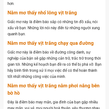
hơn.
Nằm mơ thấy nhổ lông vịt trắng
Giấc mơ này là điềm báo sắp có những tin đồ xấu, nói
xấu về bạn. Những lời nói này đến từ những người xung
quanh bạn.
Nằm mơ thấy vịt trắng chạy qua đường
Giấc mơ này là điềm báo về đường công danh, sự
nghiệp của bận sẽ gặp những cản trở, trắc trở trong thời
gian tới. Những kế hoạch bạn đề ra có thể bị phá vỡ. Bạn
hãy bình tĩnh trong xử lí mọi việc để có thể hoàn thành
tốt nhất những công việc của mình.
Nằm mơ thấy vịt trắng nằm phơi nắng bên
bờ hồ
Đây là điềm báo may mắn, gia đình của bạn gặp nhiều
may mắn, vui vẻ, mọi người hoà thuận, yêu thương nhau.