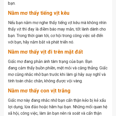
bạn.
Nằm mơ thấy tiếng vịt kêu
Nếu bạn nằm mơ nghe thấy tiếng vịt kêu mà không nhìn
thấy vịt thì đay là điềm báo may mắn, tốt lành dành cho
bạn. Trong thời gian tới, cơ hội trong công việc sẽ đến
với bạn, hãy nắm bắt và phát triển nó.
Nằm mơ thấy vịt đi trên mặt đất
Giấc mơ đang phản ánh tâm trạng của bạn. Bạn
đang cảm thấy buồn phiền, mệt mỏi và căng thẳng. Giấc
mơ cũng nhắc nhở bạn trước khi làm gì hãy suy nghĩ và
tính toán chắc chắn, không được vội vàng.
Nằm mơ thấy con vịt trắng
Giấc mơ này đang nhắc nhở bạn cẩn thận kẻo bị kẻ xấu
lợi dụng, lừa đảo hoặc hãm hại bạn. Những mối quan hệ
xã hội, công việc, làm ăn bạn nên rà soát và cẩn thận