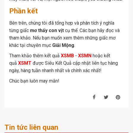
Phần kết
Bên trên, chúng tôi đã tổng hợp và phân tích ý nghĩa
từng giấc
mơ thấy con vịt
cụ thể. Các bạn hãy đọc và
tham khảo. Nếu bạn muốn xem thêm những giấc mơ
khác tại chuyên mục
Giải Mộng
.
Tham khảo thêm kết quả
XSMB
-
XSMN
hoặc kết
quả
XSMT
được Siêu Kết Quả cập nhật liên tục hàng
ngày, hàng tuần nhanh nhất và chính xác nhất!
Chúc bạn luôn may mắn!
Tin tức liên quan