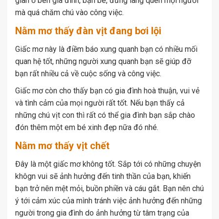
gian ở bên gia đình, bạn bè, đừng lãng quên mọi người
mà quá chăm chú vào công việc.
Nằm mơ thấy đàn vịt đang bơi lội
Giấc mơ này là điềm báo xung quanh bạn có nhiều mối
quan hệ tốt, những người xung quanh bạn sẽ giúp đỡ
bạn rất nhiều cả về cuộc sống và công việc.
Giấc mơ còn cho thấy bạn có gia đình hoà thuận, vui vẻ
và tình cảm của mọi người rất tốt. Nếu bạn thấy cả
những chú vịt con thì rất có thể gia đình bạn sắp chào
đón thêm một em bé xinh đẹp nữa đó nhé.
Nằm mơ thấy vịt chết
Đây là một giấc mơ không tốt. Sắp tới có những chuyện
khôgn vui sẽ ảnh hưởng đến tinh thần của bạn, khiến
bạn trở nên mệt mỏi, buồn phiền và cáu gắt. Bạn nên chú
ý tới cảm xúc của mình tránh việc ảnh hưởng đến những
người trong gia đình do ảnh hưởng từ tâm trạng của