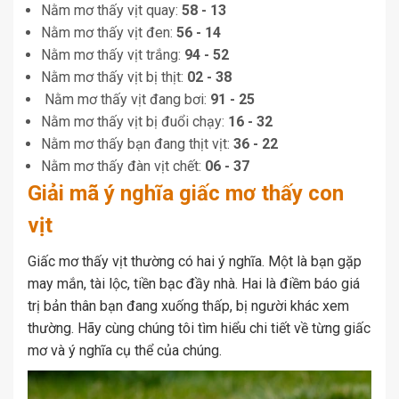
Nằm mơ thấy vịt quay:
58 - 13
Nằm mơ thấy vịt đen:
56 - 14
Nằm mơ thấy vịt trắng:
94 - 52
Nằm mơ thấy vịt bị thịt:
02 - 38
Nằm mơ thấy vịt đang bơi:
91 - 25
Nằm mơ thấy vịt bị đuổi chạy:
16 - 32
Nằm mơ thấy bạn đang thịt vịt:
36 - 22
Nằm mơ thấy đàn vịt chết:
06 - 37
Giải mã ý nghĩa giấc mơ thấy con
vịt
Giấc mơ thấy vịt thường có hai ý nghĩa. Một là bạn gặp
may mắn, tài lộc, tiền bạc đầy nhà. Hai là điềm báo giá
trị bản thân bạn đang xuống thấp, bị người khác xem
thường. Hãy cùng chúng tôi tìm hiểu chi tiết về từng giấc
mơ và ý nghĩa cụ thể của chúng.