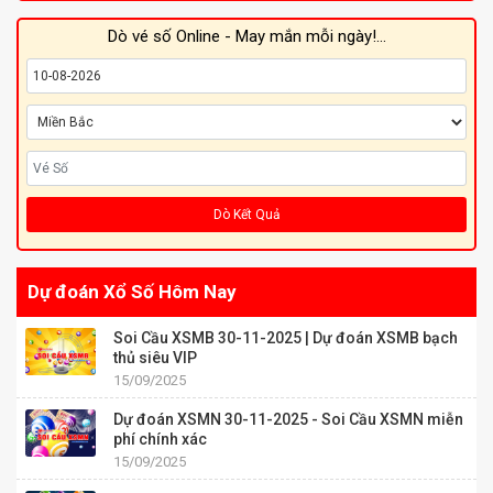
Dò vé số Online - May mắn mỗi ngày!...
Dò Kết Quả
Dự đoán Xổ Số Hôm Nay
Soi Cầu XSMB 30-11-2025 | Dự đoán XSMB bạch
thủ siêu VIP
15/09/2025
Dự đoán XSMN 30-11-2025 - Soi Cầu XSMN miễn
phí chính xác
15/09/2025