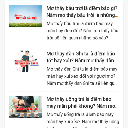
Mơ thấy bầu trời là điềm báo gì?
Nằm mơ thấy bầu trời là những
con số nào?
Mơ thấy bầu trời là điềm báo may
mắn hay đen đủi? Nằm mơ thấy bầu
trời sẽ liên quan những số nào?
Mơ thấy đàn Ghi ta là điềm báo
tốt hay xấu? Nằm mơ thấy đàn
Ghi ta là những số nào?
Mơ thấy đàn Ghi ta là điềm báo may
mắn hay xui xẻo đối với người mơ?
Nằm mơ thấy đàn Ghi ta sẽ liên quan
những con số nào?
Mơ thấy uống trà là điềm báo
may mắn phải không? Nằm mơ
thấy uống trà thì số nào là đẹp?
Mơ thấy uống trà là điềm báo may
mắn hay xui xẻo? Nằm mơ thấy uống