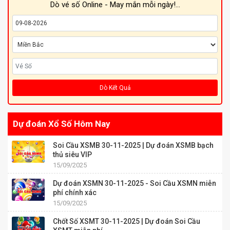
Dò vé số Online - May mắn mỗi ngày!...
Dò Kết Quả
Dự đoán Xổ Số Hôm Nay
Soi Cầu XSMB 30-11-2025 | Dự đoán XSMB bạch
thủ siêu VIP
15/09/2025
Dự đoán XSMN 30-11-2025 - Soi Cầu XSMN miễn
phí chính xác
15/09/2025
Chốt Số XSMT 30-11-2025 | Dự đoán Soi Cầu