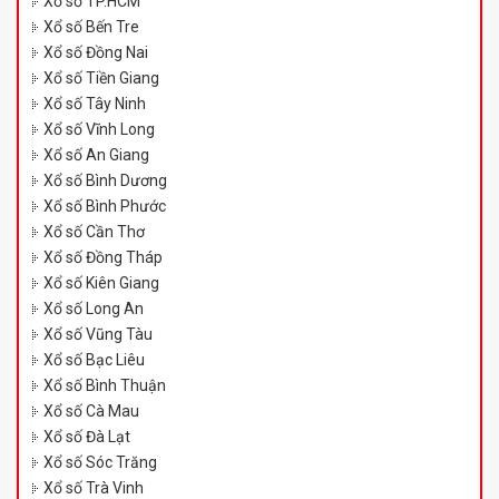
Xổ số TP.HCM
Xổ số Bến Tre
Xổ số Đồng Nai
Xổ số Tiền Giang
Xổ số Tây Ninh
Xổ số Vĩnh Long
Xổ số An Giang
Xổ số Bình Dương
Xổ số Bình Phước
Xổ số Cần Thơ
Xổ số Đồng Tháp
Xổ số Kiên Giang
Xổ số Long An
Xổ số Vũng Tàu
Xổ số Bạc Liêu
Xổ số Bình Thuận
Xổ số Cà Mau
Xổ số Đà Lạt
Xổ số Sóc Trăng
Xổ số Trà Vinh