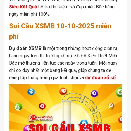
Siêu Kết Quả
hỗ trợ tìm kiếm số đẹp miền Bắc hàng
ngày miễn phí 100%.
Soi Cầu XSMB 10-10-2025 miễn
phí
Dự đoán XSMB
là một trong những hoạt động diễn ra
hàng ngày trên thị trường xổ số. Xổ Số Kiến Thiết Miền
Bắc mở thưởng liên tục các ngày trong tuần. Mỗi ngày
chỉ có duy nhất một bảng kết quả, giúp chúng ta dễ
dàng tập trung trong quá trình chơi và
dự đoán xổ số
.