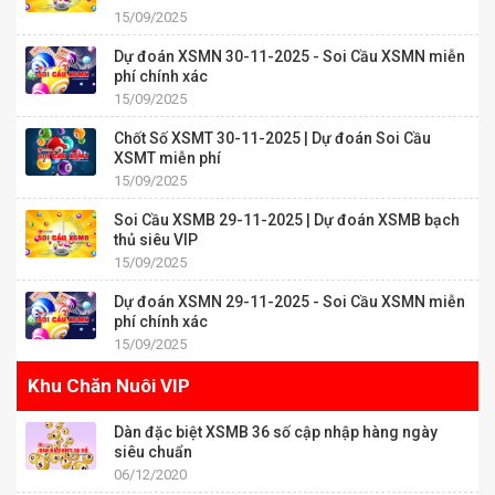
15/09/2025
Dự đoán XSMN 30-11-2025 - Soi Cầu XSMN miễn
phí chính xác
15/09/2025
Chốt Số XSMT 30-11-2025 | Dự đoán Soi Cầu
XSMT miễn phí
15/09/2025
Soi Cầu XSMB 29-11-2025 | Dự đoán XSMB bạch
thủ siêu VIP
15/09/2025
Dự đoán XSMN 29-11-2025 - Soi Cầu XSMN miễn
phí chính xác
15/09/2025
Khu Chăn Nuôi VIP
Dàn đặc biệt XSMB 36 số cập nhập hàng ngày
siêu chuẩn
06/12/2020