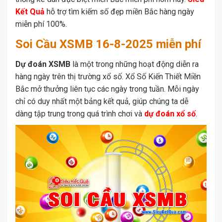
Kết Quả
hỗ trợ tìm kiếm số đẹp miền Bắc hàng ngày
miễn phí 100%.
Soi Cầu XSMB 16-8-2025 miễn phí
Dự đoán XSMB
là một trong những hoạt động diễn ra
hàng ngày trên thị trường xổ số. Xổ Số Kiến Thiết Miền
Bắc mở thưởng liên tục các ngày trong tuần. Mỗi ngày
chỉ có duy nhất một bảng kết quả, giúp chúng ta dễ
dàng tập trung trong quá trình chơi và
dự đoán xổ số
.