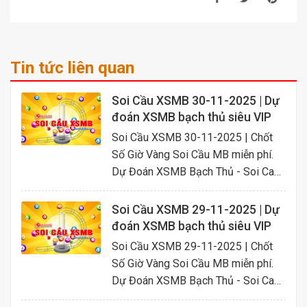
Tin tức liên quan
Soi Cầu XSMB 30-11-2025 | Dự
đoán XSMB bạch thủ siêu VIP
Soi Cầu XSMB 30-11-2025 | Chốt
Số Giờ Vàng Soi Cầu MB miễn phí.
Dự Đoán XSMB Bạch Thủ - Soi Cau
MB. Soi Cầu Siêu Kết Quả, Lô Đẹp
Hôm Nay !
Soi Cầu XSMB 29-11-2025 | Dự
đoán XSMB bạch thủ siêu VIP
Soi Cầu XSMB 29-11-2025 | Chốt
Số Giờ Vàng Soi Cầu MB miễn phí.
Dự Đoán XSMB Bạch Thủ - Soi Cau
MB. Soi Cầu Siêu Kết Quả, Lô Đẹp