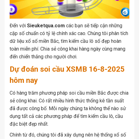
Đến với
Sieuketqua.com
các bạn sẽ tiếp cận những
cặp số chuẩn có tỷ lệ chính xác cao. Chúng tôi phân tích
dữ liệu xổ số miền Bắc, tìm kiếm cầu lô số đẹp hoàn
toàn miễn phí. Chia sẻ công khai hàng ngày cùng mang
đến chiến thắng cho người chơi.
Dự đoán soi cầu XSMB 16-8-2025
hôm nay
Có hàng trăm phương pháp soi cầu miền Bắc được chia
sẻ công khai. Có rất nhiều hình thức thống kê tần suất
đã được công bố. Mỗi ngày chúng ta không thể nào sử
dụng tất cả các phương pháp để tìm kiếm cầu lô, cầu
đặc biệt đẹp nhất.
Chính từ đó, chúng tôi đã xây dựng nên hệ thống xổ số