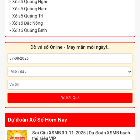
Xổ số Quảng Ngãi
Xổ số Quảng Nam
Xổ số Quảng Trị
Xổ số Đắc Nông
Xổ số Quảng Bình
Dò vé số Online - May mắn mỗi ngày!...
Dò Kết Quả
Dự đoán Xổ Số Hôm Nay
Soi Cầu XSMB 30-11-2025 | Dự đoán XSMB bạch
thủ siêu VIP