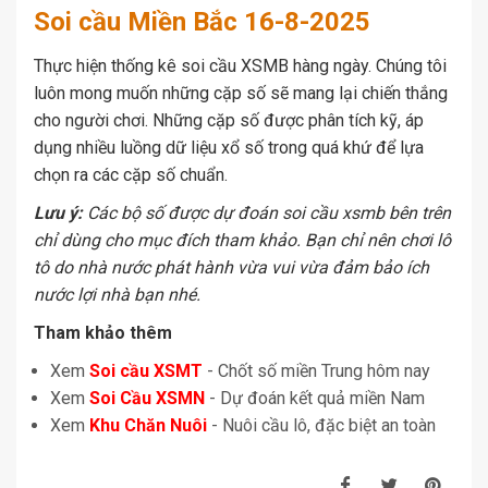
Soi cầu Miền Bắc 16-8-2025
Thực hiện thống kê soi cầu XSMB hàng ngày. Chúng tôi
luôn mong muốn những cặp số sẽ mang lại chiến thắng
cho người chơi. Những cặp số được phân tích kỹ, áp
dụng nhiều luồng dữ liệu xổ số trong quá khứ để lựa
chọn ra các cặp số chuẩn.
Lưu ý:
Các bộ số được dự đoán soi cầu xsmb bên trên
chỉ dùng cho mục đích tham khảo. Bạn chỉ nên chơi lô
tô do nhà nước phát hành vừa vui vừa đảm bảo ích
nước lợi nhà bạn nhé.
Tham khảo thêm
Xem
Soi cầu XSMT
- Chốt số miền Trung hôm nay
Xem
Soi Cầu XSMN
- Dự đoán kết quả miền Nam
Xem
Khu Chăn Nuôi
- Nuôi cầu lô, đặc biệt an toàn