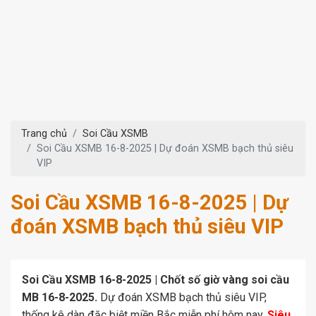
Trang chủ
Soi Cầu XSMB
Soi Cầu XSMB 16-8-2025 | Dự đoán XSMB bạch thủ siêu
VIP
Soi Cầu XSMB 16-8-2025 | Dự
đoán XSMB bạch thủ siêu VIP
Soi Cầu XSMB 16-8-2025 | Chốt số giờ vàng soi cầu
MB 16-8-2025.
Dự đoán XSMB bạch thủ siêu VIP,
thống kê dàn đặc biệt miền Bắc miễn phí hôm nay.
Siêu