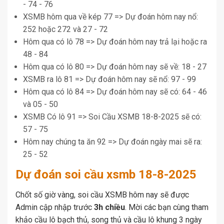
- 74 - 76
XSMB hôm qua về kép 77 => Dự đoán hôm nay nổ:
252 hoặc 272 và 27 - 72
Hôm qua có lô 78 => Dự đoán hôm nay trả lại hoặc ra
48 - 84
Hôm qua có lô 80 => Dự đoán hôm nay sẽ về: 18 - 27
XSMB ra lô 81 => Dự đoán hôm nay sẽ nổ: 97 - 99
Hôm qua có lô 84 => Dự đoán hôm nay sẽ có: 64 - 46
và 05 - 50
XSMB Có lô 91 => Soi Cầu XSMB 18-8-2025 sẽ có:
57 - 75
Hôm nay chúng ta ăn 92 => Dự đoán ngày mai sẽ ra:
25 - 52
Dự đoán soi cầu xsmb 18-8-2025
Chốt số giờ vàng, soi cầu XSMB hôm nay sẽ được
Admin cập nhập trước
3h chiều
. Mời các bạn cùng tham
khảo cầu lô bạch thủ, song thủ và cầu lô khung 3 ngày