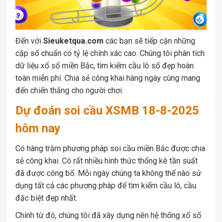
Đến với
Sieuketqua.com
các bạn sẽ tiếp cận những
cặp số chuẩn có tỷ lệ chính xác cao. Chúng tôi phân tích
dữ liệu xổ số miền Bắc, tìm kiếm cầu lô số đẹp hoàn
toàn miễn phí. Chia sẻ công khai hàng ngày cùng mang
đến chiến thắng cho người chơi.
Dự đoán soi cầu XSMB 18-8-2025
hôm nay
Có hàng trăm phương pháp soi cầu miền Bắc được chia
sẻ công khai. Có rất nhiều hình thức thống kê tần suất
đã được công bố. Mỗi ngày chúng ta không thể nào sử
dụng tất cả các phương pháp để tìm kiếm cầu lô, cầu
đặc biệt đẹp nhất.
Chính từ đó, chúng tôi đã xây dựng nên hệ thống xổ số