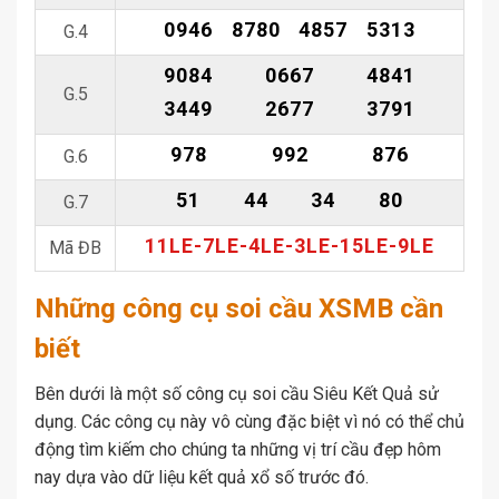
0946
8780
4857
5313
G.4
9084
0667
4841
G.5
3449
2677
3791
978
992
876
G.6
51
44
34
80
G.7
11LE-7LE-4LE-3LE-15LE-9LE
Mã ĐB
Những công cụ soi cầu XSMB cần
biết
Bên dưới là một số công cụ soi cầu Siêu Kết Quả sử
dụng. Các công cụ này vô cùng đặc biệt vì nó có thể chủ
động tìm kiếm cho chúng ta những vị trí cầu đẹp hôm
nay dựa vào dữ liệu kết quả xổ số trước đó.