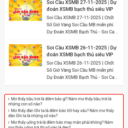
Hôm Nay !
Soi Cầu XSMB 27-11-2025 | Dự
đoán XSMB bạch thủ siêu VIP
Soi Cầu XSMB 27-11-2025 | Chốt
Số Giờ Vàng Soi Cầu MB miễn phí.
Dự Đoán XSMB Bạch Thủ - Soi Cau
MB. Soi Cầu Siêu Kết Quả, Lô Đẹp
Hôm Nay !
Soi Cầu XSMB 26-11-2025 | Dự
đoán XSMB bạch thủ siêu VIP
Soi Cầu XSMB 26-11-2025 | Chốt
Số Giờ Vàng Soi Cầu MB miễn phí.
Dự Đoán XSMB Bạch Thủ - Soi Cau
MB. Soi Cầu Siêu Kết Quả, Lô Đẹp
Hôm Nay !
Mơ thấy bầu trời là điềm báo gì? Nằm mơ thấy bầu trời là
những con số nào?
Mơ thấy đàn Ghi ta là điềm báo tốt hay xấu? Nằm mơ thấy
đàn Ghi ta là những số nào?
Mơ thấy uống trà là điềm báo may mắn phải không? Nằm
mơ thấy uống trà thì số nào là đẹp?