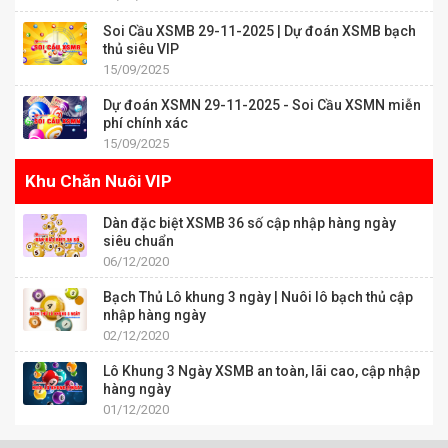
Soi Cầu XSMB 29-11-2025 | Dự đoán XSMB bạch
thủ siêu VIP
15/09/2025
Dự đoán XSMN 29-11-2025 - Soi Cầu XSMN miễn
phí chính xác
15/09/2025
Khu Chăn Nuôi VIP
Dàn đặc biệt XSMB 36 số cập nhập hàng ngày
siêu chuẩn
06/12/2020
Bạch Thủ Lô khung 3 ngày | Nuôi lô bạch thủ cập
nhập hàng ngày
02/12/2020
Lô Khung 3 Ngày XSMB an toàn, lãi cao, cập nhập
hàng ngày
01/12/2020