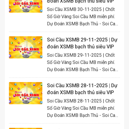
đoán XSMB bạch thủ siêu VIP
Soi Cầu XSMB 30-11-2025 | Chốt
Số Giờ Vàng Soi Cầu MB miễn phí.
Dự Đoán XSMB Bạch Thủ - Soi Cau
MB. Soi Cầu Siêu Kết Quả, Lô Đẹp
Hôm Nay !
Soi Cầu XSMB 29-11-2025 | Dự
đoán XSMB bạch thủ siêu VIP
Soi Cầu XSMB 29-11-2025 | Chốt
Số Giờ Vàng Soi Cầu MB miễn phí.
Dự Đoán XSMB Bạch Thủ - Soi Cau
MB. Soi Cầu Siêu Kết Quả, Lô Đẹp
Hôm Nay !
Soi Cầu XSMB 28-11-2025 | Dự
đoán XSMB bạch thủ siêu VIP
Soi Cầu XSMB 28-11-2025 | Chốt
Số Giờ Vàng Soi Cầu MB miễn phí.
Dự Đoán XSMB Bạch Thủ - Soi Cau
MB. Soi Cầu Siêu Kết Quả, Lô Đẹp