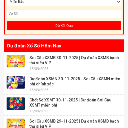
Dò Kết Quả
Dự đoán Xổ Số Hôm Nay
Soi Cầu XSMB 30-11-2025 | Dự đoán XSMB bạch
thủ siêu VIP
15/09/2025
Dự đoán XSMN 30-11-2025 - Soi Cầu XSMN miễn
phí chính xác
15/09/2025
Chốt Số XSMT 30-11-2025 | Dự đoán Soi Cầu
XSMT miễn phí
15/09/2025
Soi Cầu XSMB 29-11-2025 | Dự đoán XSMB bạch
thủ siêu VIP