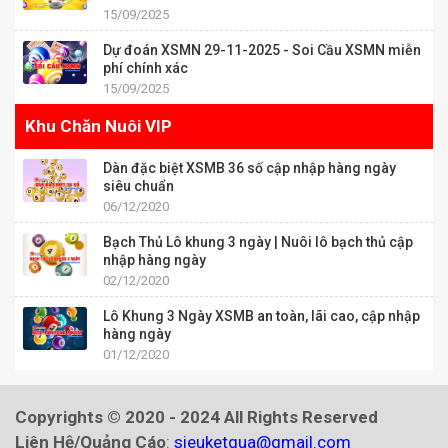
15/09/2025
Dự đoán XSMN 29-11-2025 - Soi Cầu XSMN miễn
phí chính xác
15/09/2025
Khu Chăn Nuôi VIP
Dàn đặc biệt XSMB 36 số cập nhập hàng ngày
siêu chuẩn
06/12/2020
Bạch Thủ Lô khung 3 ngày | Nuôi lô bạch thủ cập
nhập hàng ngày
02/12/2020
Lô Khung 3 Ngày XSMB an toàn, lãi cao, cập nhập
hàng ngày
01/12/2020
Copyrights © 2020 - 2024 All Rights Reserved
Liên Hệ/Quảng Cáo
:
sieuketqua@gmail.com