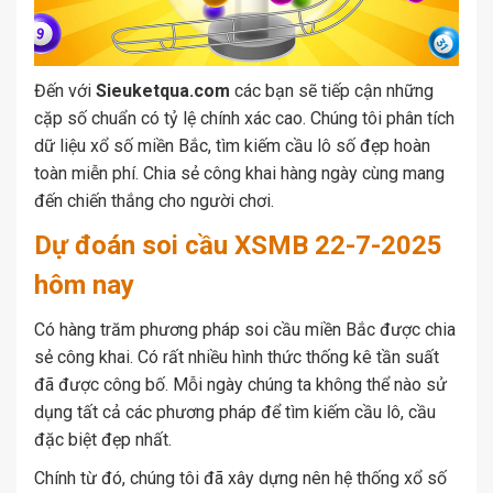
Đến với
Sieuketqua.com
các bạn sẽ tiếp cận những
cặp số chuẩn có tỷ lệ chính xác cao. Chúng tôi phân tích
dữ liệu xổ số miền Bắc, tìm kiếm cầu lô số đẹp hoàn
toàn miễn phí. Chia sẻ công khai hàng ngày cùng mang
đến chiến thắng cho người chơi.
Dự đoán soi cầu XSMB 22-7-2025
hôm nay
Có hàng trăm phương pháp soi cầu miền Bắc được chia
sẻ công khai. Có rất nhiều hình thức thống kê tần suất
đã được công bố. Mỗi ngày chúng ta không thể nào sử
dụng tất cả các phương pháp để tìm kiếm cầu lô, cầu
đặc biệt đẹp nhất.
Chính từ đó, chúng tôi đã xây dựng nên hệ thống xổ số