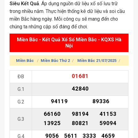
Siêu Kết Quả
. Áp dụng nguồn dữ liệu xổ số lưu trữ
trong nhiều năm. Thực hiện thống kê dữ liệu và soi cầu
miền Bắc hàng ngày. Mỗi công cụ sẽ mang đến cho
chúng ta những cặp số đáng để chơi.
Miền Bắc - Kết Quả Xổ Số Miền Bắc - KQXS Hà
Nội
Miền Bắc
Miền Bắc Thứ 2
Miền Bắc 21/07/2025
01681
ĐB
42840
G.1
94119
89336
G.2
66160
98194
41153
G.3
13925
80821
59094
9056
5611
3333
4659
G.4