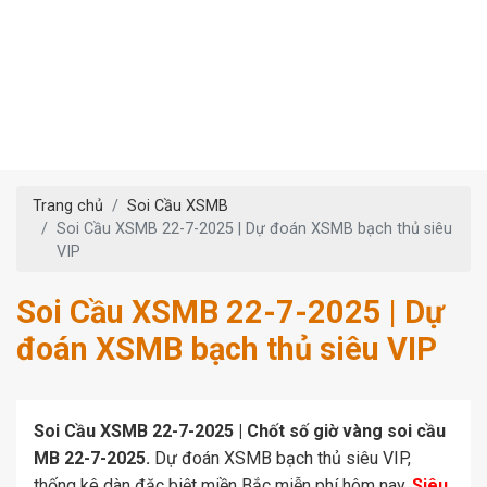
Trang chủ
Soi Cầu XSMB
Soi Cầu XSMB 22-7-2025 | Dự đoán XSMB bạch thủ siêu
VIP
Soi Cầu XSMB 22-7-2025 | Dự
đoán XSMB bạch thủ siêu VIP
Soi Cầu XSMB 22-7-2025 | Chốt số giờ vàng soi cầu
MB 22-7-2025.
Dự đoán XSMB bạch thủ siêu VIP,
thống kê dàn đặc biệt miền Bắc miễn phí hôm nay.
Siêu