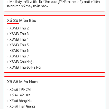
Mơ thấy mất ví tiền là điềm báo gì? Nằm mơ thấy mất ví tiền
là những số may mắn nào?
Xổ Số Miền Bắc
XSMB Thứ 2
XSMB Thứ 3
XSMB Thứ 4
XSMB Thứ 5
XSMB Thứ 6
XSMB Thứ 7
XSMB Chủ Nhật
XSMB Thủ Đô Hà Nội
Xổ Số Miền Nam
Xổ số TP.HCM
Xổ số Bến Tre
Xổ số Đồng Nai
Xổ số Tiền Giang