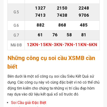
1327
2150
2248
G.5
7413
7438
9706
882
868
485
G.6
61
76
58
81
G.7
12KN-15KN-3KN-7KN-11KN-6KN
Mã ĐB
Những công cụ soi cầu XSMB cần
biết
Bên dưới là một số công cụ soi cầu Siêu Kết Quả sử
dụng. Các công cụ này vô cùng đặc biệt vì nó có thể chủ
động tìm kiếm cho chúng ta những vị trí cầu đẹp hôm
nay dựa vào dữ liệu kết quả xổ số trước đó.
Soi Cầu giải Đặc Biệt