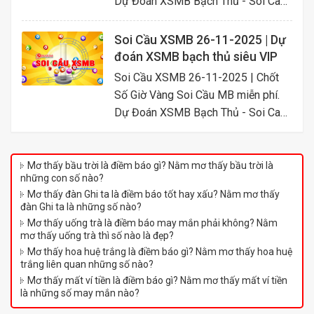
Dự Đoán XSMB Bạch Thủ - Soi Cau
MB. Soi Cầu Siêu Kết Quả, Lô Đẹp
Hôm Nay !
Soi Cầu XSMB 26-11-2025 | Dự
đoán XSMB bạch thủ siêu VIP
Soi Cầu XSMB 26-11-2025 | Chốt
Số Giờ Vàng Soi Cầu MB miễn phí.
Dự Đoán XSMB Bạch Thủ - Soi Cau
MB. Soi Cầu Siêu Kết Quả, Lô Đẹp
Hôm Nay !
Mơ thấy bầu trời là điềm báo gì? Nằm mơ thấy bầu trời là
những con số nào?
Mơ thấy đàn Ghi ta là điềm báo tốt hay xấu? Nằm mơ thấy
đàn Ghi ta là những số nào?
Mơ thấy uống trà là điềm báo may mắn phải không? Nằm
mơ thấy uống trà thì số nào là đẹp?
Mơ thấy hoa huệ trắng là điềm báo gì? Nằm mơ thấy hoa huệ
trắng liên quan những số nào?
Mơ thấy mất ví tiền là điềm báo gì? Nằm mơ thấy mất ví tiền
là những số may mắn nào?