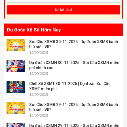
Dò Kết Quả
Dự đoán Xổ Số Hôm Nay
Soi Cầu XSMB 30-11-2025 | Dự đoán XSMB bạch
thủ siêu VIP
15/09/2025
Dự đoán XSMN 30-11-2025 - Soi Cầu XSMN miễn
phí chính xác
15/09/2025
Chốt Số XSMT 30-11-2025 | Dự đoán Soi Cầu
XSMT miễn phí
15/09/2025
Soi Cầu XSMB 29-11-2025 | Dự đoán XSMB bạch
thủ siêu VIP
15/09/2025
Dự đoán XSMN 29-11-2025 - Soi Cầu XSMN miễn