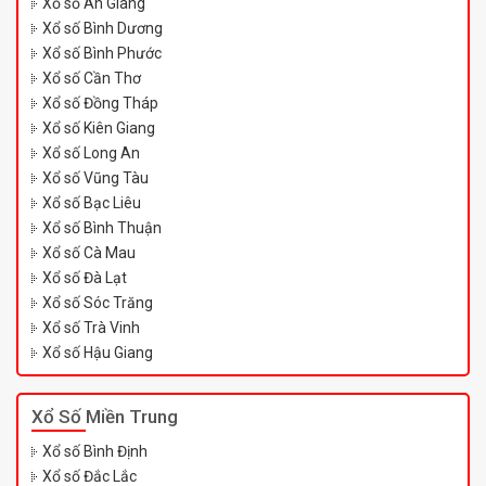
Xổ số An Giang
Xổ số Bình Dương
Xổ số Bình Phước
Xổ số Cần Thơ
Xổ số Đồng Tháp
Xổ số Kiên Giang
Xổ số Long An
Xổ số Vũng Tàu
Xổ số Bạc Liêu
Xổ số Bình Thuận
Xổ số Cà Mau
Xổ số Đà Lạt
Xổ số Sóc Trăng
Xổ số Trà Vinh
Xổ số Hậu Giang
Xổ Số Miền Trung
Xổ số Bình Định
Xổ số Đắc Lắc