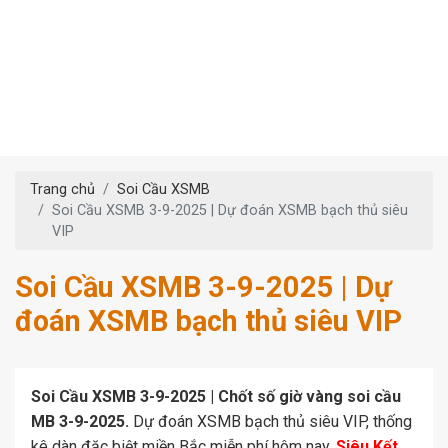
Trang chủ
Soi Cầu XSMB
Soi Cầu XSMB 3-9-2025 | Dự đoán XSMB bạch thủ siêu
VIP
Soi Cầu XSMB 3-9-2025 | Dự
đoán XSMB bạch thủ siêu VIP
Soi Cầu XSMB 3-9-2025 | Chốt số giờ vàng soi cầu
MB 3-9-2025.
Dự đoán XSMB bạch thủ siêu VIP, thống
kê dàn đặc biệt miền Bắc miễn phí hôm nay.
Siêu Kết