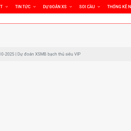
TT
TIN TỨC
DỰ ĐOÁN XS
SOI CẦU
THỐNG KÊ 
0-2025 | Dự đoán XSMB bạch thủ siêu VIP