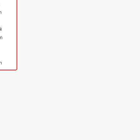
a
n
i
am
h