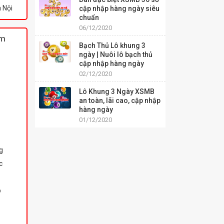
 Nội
cập nhập hàng ngày siêu
chuẩn
06/12/2020
am
Bạch Thủ Lô khung 3
ngày | Nuôi lô bạch thủ
cập nhập hàng ngày
02/12/2020
Lô Khung 3 Ngày XSMB
an toàn, lãi cao, cập nhập
hàng ngày
01/12/2020
g
c
p