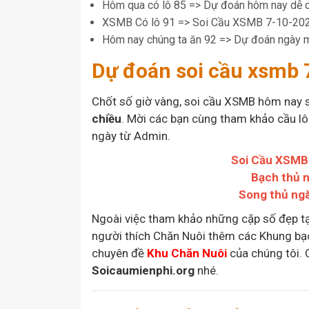
Hôm qua có lô 85 => Dự đoán hôm nay dễ c
XSMB Có lô 91 => Soi Cầu XSMB 7-10-202
Hôm nay chúng ta ăn 92 => Dự đoán ngày ma
Dự đoán soi cầu xsmb 
Chốt số giờ vàng, soi cầu XSMB hôm nay
chiều
. Mời các bạn cùng tham khảo cầu lô
ngày từ Admin.
Soi Cầu XSMB
Bạch thủ n
Song thủ ngà
Ngoài việc tham khảo những cặp số đẹp tạ
người thích Chăn Nuôi thêm các Khung bạc
chuyên đề
Khu Chăn Nuôi
của chúng tôi.
Soicaumienphi.org
nhé.