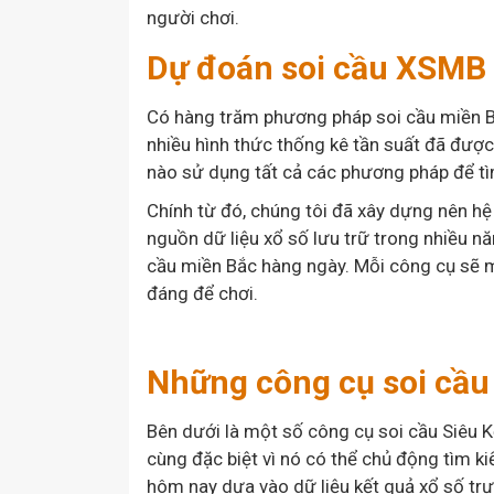
người chơi.
Dự đoán soi cầu XSMB
Có hàng trăm phương pháp soi cầu miền Bắ
nhiều hình thức thống kê tần suất đã đượ
nào sử dụng tất cả các phương pháp để tìm
Chính từ đó, chúng tôi đã xây dựng nên h
nguồn dữ liệu xổ số lưu trữ trong nhiều nă
cầu miền Bắc hàng ngày. Mỗi công cụ sẽ 
đáng để chơi.
Những công cụ soi cầu
Bên dưới là một số công cụ soi cầu Siêu 
cùng đặc biệt vì nó có thể chủ động tìm k
hôm nay dựa vào dữ liệu kết quả xổ số tr