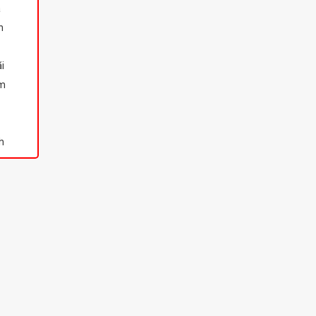
a
n
i
am
h