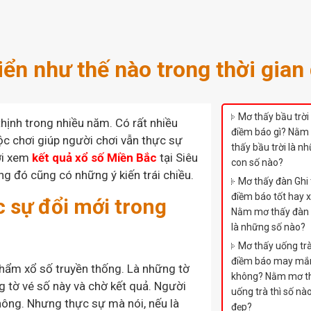
riển như thế nào trong thời gian
Mơ thấy bầu trời 
 thịnh trong nhiều năm. Có rất nhiều
điềm báo gì? Nằm
ộc chơi giúp người chơi vẫn thực sự
thấy bầu trời là n
ời xem
kết quả xổ số Miền Bắc
tại Siêu
con số nào?
g đó cũng có những ý kiến trái chiều.
Mơ thấy đàn Ghi 
điềm báo tốt hay 
c sự đổi mới trong
Nằm mơ thấy đàn 
là những số nào?
Mơ thấy uống trà
điềm báo may mắ
phẩm xổ số truyền thống. Là những tờ
không? Nằm mơ t
g tờ vé số này và chờ kết quả. Người
uống trà thì số nào
ông. Nhưng thực sự mà nói, nếu là
đẹp?