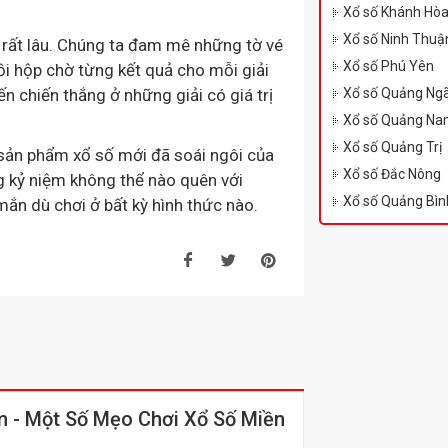
Xổ số Khánh Hò
Xổ số Ninh Thuậ
ừ rất lâu. Chúng ta đam mê những tờ vé
Xổ số Phú Yên
ồi hộp chờ từng kết quả cho mỗi giải
Xổ số Quảng Ngã
 chiến thắng ở những giải có giá trị
Xổ số Quảng N
Xổ số Quảng Trị
sản phẩm xổ số mới đã soái ngôi của
Xổ số Đắc Nông
g kỷ niệm không thể nào quên với
Xổ số Quảng Bìn
ắn dù chơi ở bất kỳ hình thức nào.
 - Một Số Mẹo Chơi Xổ Số Miền