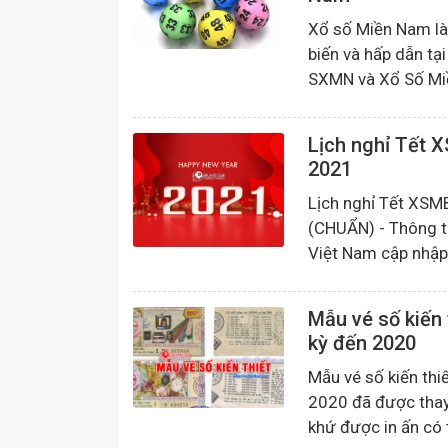
Xổ số Miền Nam là
biến và hấp dẫn tại
SXMN và Xổ Số Miề
Lịch nghỉ Tết 
2021
Lịch nghỉ Tết XSM
(CHUẨN) - Thông t
Việt Nam cập nhập
Mẫu vé số kiến 
kỳ đến 2020
Mẫu vé số kiến thi
2020 đã được thay
khứ được in ấn có t