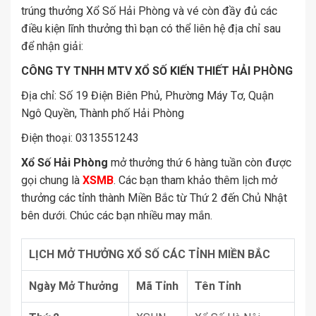
trúng thưởng Xổ Số Hải Phòng và vé còn đầy đủ các
điều kiện lĩnh thưởng thì bạn có thể liên hệ địa chỉ sau
để nhận giải:
CÔNG TY TNHH MTV XỔ SỐ KIẾN THIẾT HẢI PHÒNG
Địa chỉ: Số 19 Điện Biên Phủ, Phường Máy Tơ, Quận
Ngô Quyền, Thành phố Hải Phòng
Điện thoại: 0313551243
Xổ Số Hải Phòng
mở thưởng thứ 6 hàng tuần còn được
gọi chung là
XSMB
. Các bạn tham khảo thêm lịch mở
thưởng các tỉnh thành Miền Bắc từ Thứ 2 đến Chủ Nhật
bên dưới. Chúc các bạn nhiều may mắn.
LỊCH MỞ THƯỞNG XỔ SỐ CÁC TỈNH MIỀN BẮC
Ngày Mở Thưởng
Mã Tỉnh
Tên Tỉnh