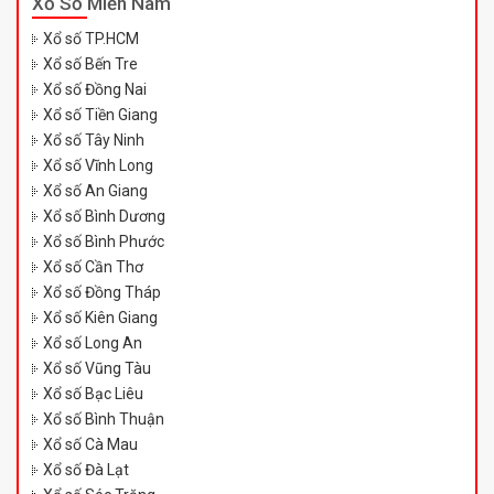
Xổ Số Miền Nam
Xổ số TP.HCM
Xổ số Bến Tre
Xổ số Đồng Nai
Xổ số Tiền Giang
Xổ số Tây Ninh
Xổ số Vĩnh Long
Xổ số An Giang
Xổ số Bình Dương
Xổ số Bình Phước
Xổ số Cần Thơ
Xổ số Đồng Tháp
Xổ số Kiên Giang
Xổ số Long An
Xổ số Vũng Tàu
Xổ số Bạc Liêu
Xổ số Bình Thuận
Xổ số Cà Mau
Xổ số Đà Lạt