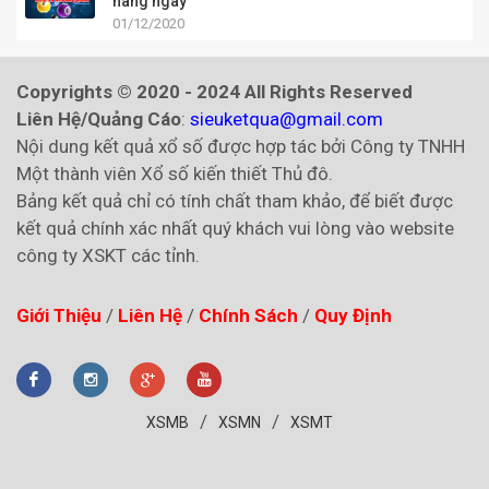
hàng ngày
01/12/2020
Copyrights © 2020 - 2024 All Rights Reserved
Liên Hệ/Quảng Cáo
:
sieuketqua@gmail.com
Nội dung kết quả xổ số được hợp tác bởi Công ty TNHH
Một thành viên Xổ số kiến thiết Thủ đô.
Bảng kết quả chỉ có tính chất tham khảo, để biết được
kết quả chính xác nhất quý khách vui lòng vào website
công ty XSKT các tỉnh.
Giới Thiệu
/
Liên Hệ
/
Chính Sách
/
Quy Định
/
/
XSMB
XSMN
XSMT