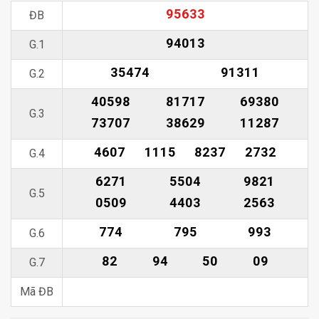
95633
ĐB
94013
G.1
35474
91311
G.2
40598
81717
69380
G.3
73707
38629
11287
4607
1115
8237
2732
G.4
6271
5504
9821
G.5
0509
4403
2563
774
795
993
G.6
82
94
50
09
G.7
Mã ĐB