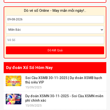
Dò vé số Online - May mắn mỗi ngày!...
Dò Kết Quả
Dự đoán Xổ Số Hôm Nay
Soi Cầu XSMB 30-11-2025 | Dự đoán XSMB bạch
thủ siêu VIP
15/09/2025
Dự đoán XSMN 30-11-2025 - Soi Cầu XSMN miễn
phí chính xác
15/09/2025