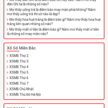
đàn Ghi ta là những số nào?
Mơ thấy uống trà là điềm báo may mắn phải không? Nằm
mơ thấy uống trà thì số nào là đẹp?
Mơ thấy hoa huệ trắng là điềm báo gì? Nằm mơ thấy hoa huệ
trắng liên quan những số nào?
Mơ thấy mất ví tiền là điềm báo gì? Nằm mơ thấy mất ví tiền
là những số may mắn nào?
Xổ Số Miền Bắc
XSMB Thứ 2
XSMB Thứ 3
XSMB Thứ 4
XSMB Thứ 5
XSMB Thứ 6
XSMB Thứ 7
XSMB Chủ Nhật
XSMB Thủ Đô Hà Nội