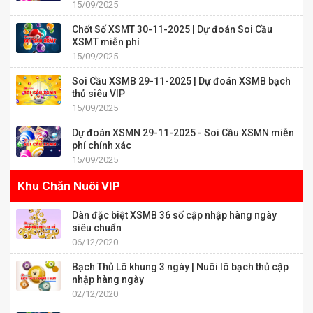
15/09/2025
Chốt Số XSMT 30-11-2025 | Dự đoán Soi Cầu
XSMT miễn phí
15/09/2025
Soi Cầu XSMB 29-11-2025 | Dự đoán XSMB bạch
thủ siêu VIP
15/09/2025
Dự đoán XSMN 29-11-2025 - Soi Cầu XSMN miễn
phí chính xác
15/09/2025
Khu Chăn Nuôi VIP
Dàn đặc biệt XSMB 36 số cập nhập hàng ngày
siêu chuẩn
06/12/2020
Bạch Thủ Lô khung 3 ngày | Nuôi lô bạch thủ cập
nhập hàng ngày
02/12/2020