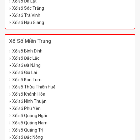
Xổ số Đà Lạt
Xổ số Sóc Trăng
Xổ số Trà Vinh
Xổ số Hậu Giang
Xổ Số Miền Trung
Xổ số Bình Định
Xổ số Đắc Lắc
Xổ số Đà Nẵng
Xổ số Gia Lai
Xổ số Kon Tum
Xổ số Thừa Thiên Huế
Xổ số Khánh Hòa
Xổ số Ninh Thuận
Xổ số Phú Yên
Xổ số Quảng Ngãi
Xổ số Quảng Nam
Xổ số Quảng Trị
Xổ số Đắc Nông