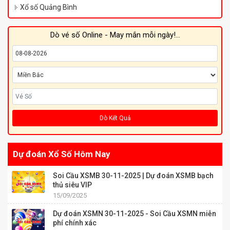
Xổ số Quảng Bình
Dò vé số Online - May mắn mỗi ngày!...
Dò Kết Quả
Dự đoán Xổ Số Hôm Nay
Soi Cầu XSMB 30-11-2025 | Dự đoán XSMB bạch
thủ siêu VIP
15/09/2025
Dự đoán XSMN 30-11-2025 - Soi Cầu XSMN miễn
phí chính xác