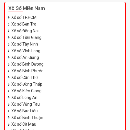
Xổ Số Miền Nam
Xổ số TP.HCM
Xổ số Bến Tre
Xổ số Đồng Nai
Xổ số Tiền Giang
Xổ số Tây Ninh
Xổ số Vĩnh Long
Xổ số An Giang
Xổ số Bình Dương
Xổ số Bình Phước
Xổ số Cần Thơ
Xổ số Đồng Tháp
Xổ số Kiên Giang
Xổ số Long An
Xổ số Vũng Tàu
Xổ số Bạc Liêu
Xổ số Bình Thuận
Xổ số Cà Mau