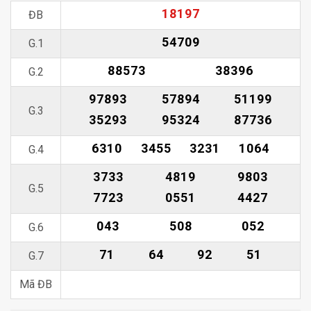
18197
ĐB
54709
G.1
88573
38396
G.2
97893
57894
51199
G.3
35293
95324
87736
6310
3455
3231
1064
G.4
3733
4819
9803
G.5
7723
0551
4427
043
508
052
G.6
71
64
92
51
G.7
Mã ĐB