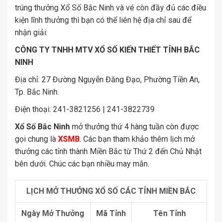
trúng thưởng Xổ Số Bắc Ninh và vé còn đầy đủ các điều
kiện lĩnh thưởng thì bạn có thể liên hệ địa chỉ sau để
nhận giải:
CÔNG TY TNHH MTV XỔ SỐ KIẾN THIẾT TỈNH BẮC
NINH
Địa chỉ: 27 Đường Nguyễn Đăng Đạo, Phường Tiền An,
Tp. Bắc Ninh.
Điện thoại: 241-3821256 | 241-3822739
Xổ Số Bắc Ninh
mở thưởng thứ 4 hàng tuần còn được
gọi chung là
XSMB
. Các bạn tham khảo thêm lịch mở
thưởng các tỉnh thành Miền Bắc từ Thứ 2 đến Chủ Nhật
bên dưới. Chúc các bạn nhiều may mắn.
LỊCH MỞ THƯỞNG XỔ SỐ CÁC TỈNH MIỀN BẮC
Ngày Mở Thưởng
Mã Tỉnh
Tên Tỉnh