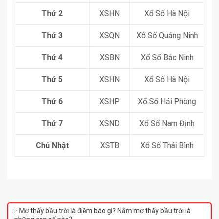
Thứ 2
XSHN
Xổ Số Hà Nội
Thứ 3
XSQN
Xổ Số Quảng Ninh
Thứ 4
XSBN
Xổ Số Bắc Ninh
Thứ 5
XSHN
Xổ Số Hà Nội
Thứ 6
XSHP
Xổ Số Hải Phòng
Thứ 7
XSND
Xổ Số Nam Định
Chủ Nhật
XSTB
Xổ Số Thái Bình
Mơ thấy bầu trời là điềm báo gì? Nằm mơ thấy bầu trời là