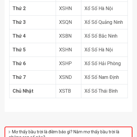
Thứ 2
XSHN
Xổ Số Hà Nội
Thứ 3
XSQN
Xổ Số Quảng Ninh
Thứ 4
XSBN
Xổ Số Bắc Ninh
Thứ 5
XSHN
Xổ Số Hà Nội
Thứ 6
XSHP
Xổ Số Hải Phòng
Thứ 7
XSND
Xổ Số Nam Định
Chủ Nhật
XSTB
Xổ Số Thái Bình
Mơ thấy bầu trời là điềm báo gì? Nằm mơ thấy bầu trời là