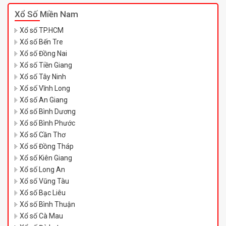
Xổ Số Miền Nam
Xổ số TP.HCM
Xổ số Bến Tre
Xổ số Đồng Nai
Xổ số Tiền Giang
Xổ số Tây Ninh
Xổ số Vĩnh Long
Xổ số An Giang
Xổ số Bình Dương
Xổ số Bình Phước
Xổ số Cần Thơ
Xổ số Đồng Tháp
Xổ số Kiên Giang
Xổ số Long An
Xổ số Vũng Tàu
Xổ số Bạc Liêu
Xổ số Bình Thuận
Xổ số Cà Mau