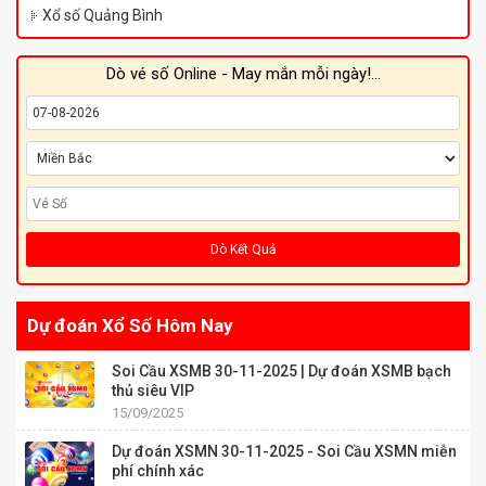
Xổ số Quảng Bình
Dò vé số Online - May mắn mỗi ngày!...
Dò Kết Quả
Dự đoán Xổ Số Hôm Nay
Soi Cầu XSMB 30-11-2025 | Dự đoán XSMB bạch
thủ siêu VIP
15/09/2025
Dự đoán XSMN 30-11-2025 - Soi Cầu XSMN miễn
phí chính xác