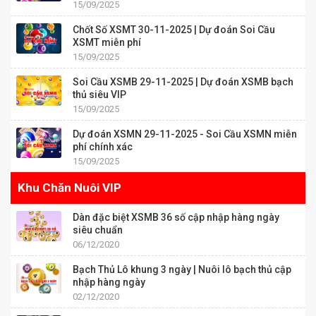
15/09/2025
Chốt Số XSMT 30-11-2025 | Dự đoán Soi Cầu
XSMT miễn phí
15/09/2025
Soi Cầu XSMB 29-11-2025 | Dự đoán XSMB bạch
thủ siêu VIP
15/09/2025
Dự đoán XSMN 29-11-2025 - Soi Cầu XSMN miễn
phí chính xác
15/09/2025
Khu Chăn Nuôi VIP
Dàn đặc biệt XSMB 36 số cập nhập hàng ngày
siêu chuẩn
06/12/2020
Bạch Thủ Lô khung 3 ngày | Nuôi lô bạch thủ cập
nhập hàng ngày
02/12/2020