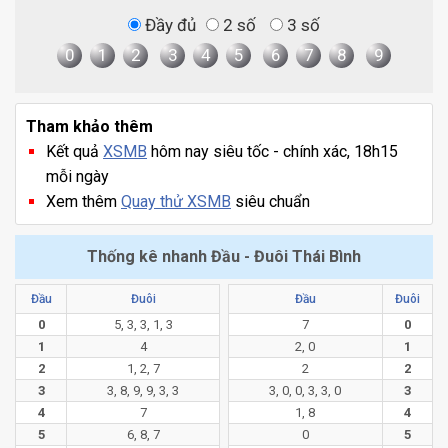
Đầy đủ
2 số
3 số
0
1
2
3
4
5
6
7
8
9
Tham khảo thêm
Kết quả
XSMB
hôm nay siêu tốc - chính xác, 18h15
mỗi ngày
Xem thêm
Quay thử XSMB
siêu chuẩn
Thống kê nhanh Đầu - Đuôi Thái Bình
Đầu
Đuôi
Đầu
Đuôi
0
5
,
3
,
3
,
1
,
3
7
0
1
4
2
,
0
1
2
1
,
2
,
7
2
2
3
3
,
8
,
9
,
9
,
3
,
3
3
,
0
,
0
,
3
,
3
,
0
3
4
7
1
,
8
4
5
6
,
8
,
7
0
5