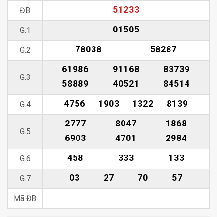
51233
ĐB
01505
G.1
78038
58287
G.2
61986
91168
83739
G.3
58889
40521
84514
4756
1903
1322
8139
G.4
2777
8047
1868
G.5
6903
4701
2984
458
333
133
G.6
03
27
70
57
G.7
Mã ĐB