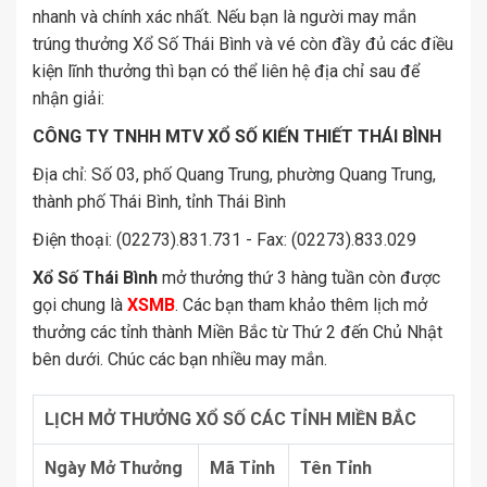
nhanh và chính xác nhất. Nếu bạn là người may mắn
trúng thưởng Xổ Số Thái Bình và vé còn đầy đủ các điều
kiện lĩnh thưởng thì bạn có thể liên hệ địa chỉ sau để
nhận giải:
CÔNG TY TNHH MTV XỔ SỐ KIẾN THIẾT THÁI BÌNH
Địa chỉ: Số 03, phố Quang Trung, phường Quang Trung,
thành phố Thái Bình, tỉnh Thái Bình
Điện thoại: (02273).831.731 - Fax: (02273).833.029
Xổ Số Thái Bình
mở thưởng thứ 3 hàng tuần còn được
gọi chung là
XSMB
. Các bạn tham khảo thêm lịch mở
thưởng các tỉnh thành Miền Bắc từ Thứ 2 đến Chủ Nhật
bên dưới. Chúc các bạn nhiều may mắn.
LỊCH MỞ THƯỞNG XỔ SỐ CÁC TỈNH MIỀN BẮC
Ngày Mở Thưởng
Mã Tỉnh
Tên Tỉnh