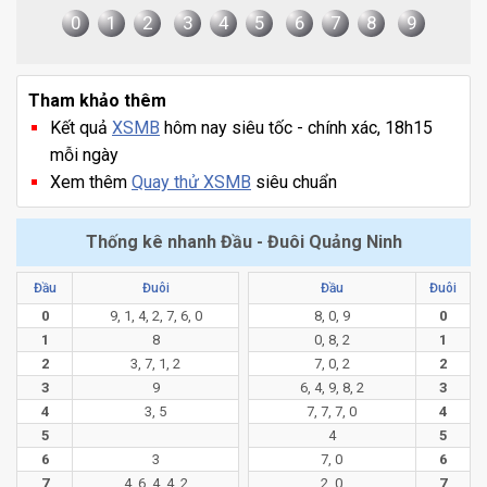
0
1
2
3
4
5
6
7
8
9
Tham khảo thêm
Kết quả
XSMB
hôm nay siêu tốc - chính xác, 18h15
mỗi ngày
Xem thêm
Quay thử XSMB
siêu chuẩn
Thống kê nhanh Đầu - Đuôi Quảng Ninh
Đầu
Đuôi
Đầu
Đuôi
0
9
,
1
,
4
,
2
,
7
,
6
,
0
8
,
0
,
9
0
1
8
0
,
8
,
2
1
2
3
,
7
,
1
,
2
7
,
0
,
2
2
3
9
6
,
4
,
9
,
8
,
2
3
4
3
,
5
7
,
7
,
7
,
0
4
5
4
5
6
3
7
,
0
6
7
4
,
6
,
4
,
4
,
2
2
,
0
7