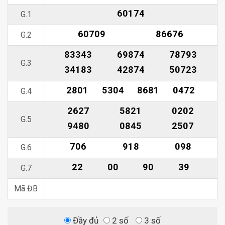
60174
G.1
60709
86676
G.2
83343
69874
78793
G.3
34183
42874
50723
2801
5304
8681
0472
G.4
2627
5821
0202
G.5
9480
0845
2507
706
918
098
G.6
22
00
90
39
G.7
Mã ĐB
Đầy đủ
2 số
3 số