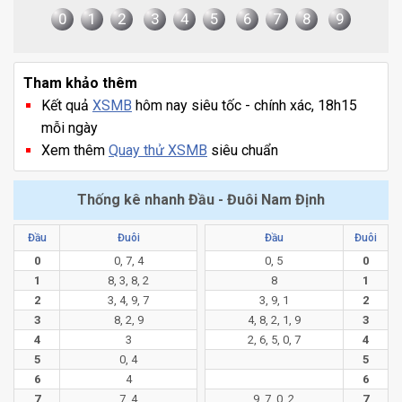
0
1
2
3
4
5
6
7
8
9
Tham khảo thêm
Kết quả
XSMB
hôm nay siêu tốc - chính xác, 18h15
mỗi ngày
Xem thêm
Quay thử XSMB
siêu chuẩn
Thống kê nhanh Đầu - Đuôi Nam Định
Đầu
Đuôi
Đầu
Đuôi
0
0
,
7
,
4
0
,
5
0
1
8
,
3
,
8
,
2
8
1
2
3
,
4
,
9
,
7
3
,
9
,
1
2
3
8
,
2
,
9
4
,
8
,
2
,
1
,
9
3
4
3
2
,
6
,
5
,
0
,
7
4
5
0
,
4
5
6
4
6
7
7
,
4
9
,
7
,
0
,
2
7