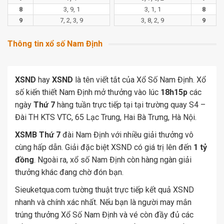
8
3
,
9
,
1
3
,
1
,
1
8
9
7
,
2
,
3
,
9
3
,
8
,
2
,
9
9
Thông tin xổ số Nam Định
XSND
hay
XSND
là tên viết tắt của Xổ Số Nam Định. Xổ
số kiến thiết Nam Định mở thưởng vào lúc
18h15p
các
ngày
Thứ 7
hàng tuần trực tiếp tại tại trường quay S4 –
Đài TH KTS VTC, 65 Lạc Trung, Hai Bà Trưng, Hà Nội.
XSMB Thứ 7
đài Nam Định với nhiều giải thưởng vô
cùng hấp dẫn. Giải đặc biệt XSND có giá trị lên đến
1 tỷ
đồng
. Ngoài ra, xổ số Nam Định còn hàng ngàn giải
thưởng khác đang chờ đón bạn.
Sieuketqua.com tường thuật trực tiếp kết quả XSND
nhanh và chính xác nhất. Nếu bạn là người may mắn
trúng thưởng Xổ Số Nam Định và vé còn đầy đủ các