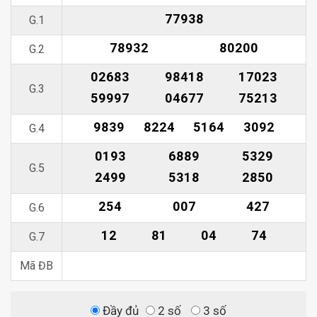
77938
G.1
78932
80200
G.2
02683
98418
17023
G.3
59997
04677
75213
9839
8224
5164
3092
G.4
0193
6889
5329
G.5
2499
5318
2850
254
007
427
G.6
12
81
04
74
G.7
Mã ĐB
Đầy đủ
2 số
3 số