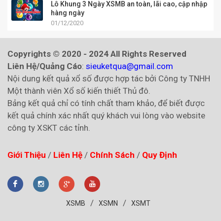
Lô Khung 3 Ngày XSMB an toàn, lãi cao, cập nhập
hàng ngày
01/12/2020
Copyrights © 2020 - 2024 All Rights Reserved
Liên Hệ/Quảng Cáo
:
sieuketqua@gmail.com
Nội dung kết quả xổ số được hợp tác bởi Công ty TNHH
Một thành viên Xổ số kiến thiết Thủ đô.
Bảng kết quả chỉ có tính chất tham khảo, để biết được
kết quả chính xác nhất quý khách vui lòng vào website
công ty XSKT các tỉnh.
Giới Thiệu
/
Liên Hệ
/
Chính Sách
/
Quy Định
/
/
XSMB
XSMN
XSMT