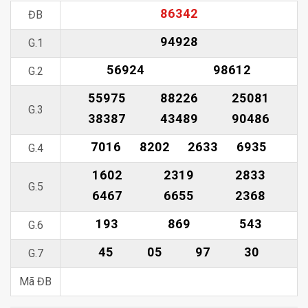
86342
ĐB
94928
G.1
56924
98612
G.2
55975
88226
25081
G.3
38387
43489
90486
7016
8202
2633
6935
G.4
1602
2319
2833
G.5
6467
6655
2368
193
869
543
G.6
45
05
97
30
G.7
Mã ĐB