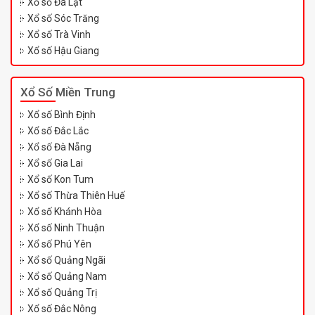
Xổ số Đà Lạt
Xổ số Sóc Trăng
Xổ số Trà Vinh
Xổ số Hậu Giang
Xổ Số Miền Trung
Xổ số Bình Định
Xổ số Đắc Lắc
Xổ số Đà Nẵng
Xổ số Gia Lai
Xổ số Kon Tum
Xổ số Thừa Thiên Huế
Xổ số Khánh Hòa
Xổ số Ninh Thuận
Xổ số Phú Yên
Xổ số Quảng Ngãi
Xổ số Quảng Nam
Xổ số Quảng Trị
Xổ số Đắc Nông