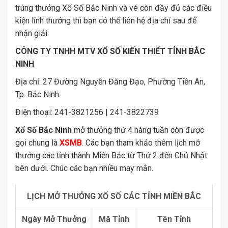
trúng thưởng Xổ Số Bắc Ninh và vé còn đầy đủ các điều
kiện lĩnh thưởng thì bạn có thể liên hệ địa chỉ sau để
nhận giải:
CÔNG TY TNHH MTV XỔ SỐ KIẾN THIẾT TỈNH BẮC
NINH
Địa chỉ: 27 Đường Nguyễn Đăng Đạo, Phường Tiền An,
Tp. Bắc Ninh.
Điện thoại: 241-3821256 | 241-3822739
Xổ Số Bắc Ninh
mở thưởng thứ 4 hàng tuần còn được
gọi chung là
XSMB
. Các bạn tham khảo thêm lịch mở
thưởng các tỉnh thành Miền Bắc từ Thứ 2 đến Chủ Nhật
bên dưới. Chúc các bạn nhiều may mắn.
LỊCH MỞ THƯỞNG XỔ SỐ CÁC TỈNH MIỀN BẮC
Ngày Mở Thưởng
Mã Tỉnh
Tên Tỉnh