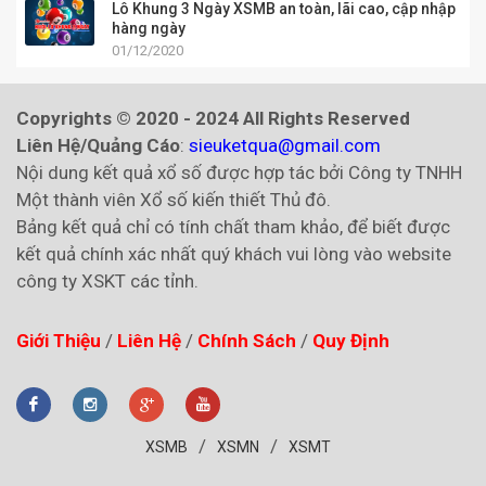
Lô Khung 3 Ngày XSMB an toàn, lãi cao, cập nhập
hàng ngày
01/12/2020
Copyrights © 2020 - 2024 All Rights Reserved
Liên Hệ/Quảng Cáo
:
sieuketqua@gmail.com
Nội dung kết quả xổ số được hợp tác bởi Công ty TNHH
Một thành viên Xổ số kiến thiết Thủ đô.
Bảng kết quả chỉ có tính chất tham khảo, để biết được
kết quả chính xác nhất quý khách vui lòng vào website
công ty XSKT các tỉnh.
Giới Thiệu
/
Liên Hệ
/
Chính Sách
/
Quy Định
/
/
XSMB
XSMN
XSMT