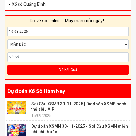
Xổ số Quảng Bình
Dò vé số Online - May mắn mỗi ngày!...
Dò Kết Quả
Dự đoán Xổ Số Hôm Nay
Soi Cầu XSMB 30-11-2025 | Dự đoán XSMB bạch
thủ siêu VIP
15/09/2025
Dự đoán XSMN 30-11-2025 - Soi Cầu XSMN miễn
phí chính xác