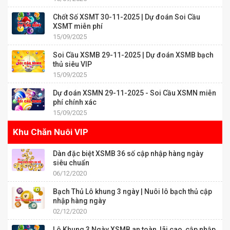
Chốt Số XSMT 30-11-2025 | Dự đoán Soi Cầu
XSMT miễn phí
15/09/2025
Soi Cầu XSMB 29-11-2025 | Dự đoán XSMB bạch
thủ siêu VIP
15/09/2025
Dự đoán XSMN 29-11-2025 - Soi Cầu XSMN miễn
phí chính xác
15/09/2025
Khu Chăn Nuôi VIP
Dàn đặc biệt XSMB 36 số cập nhập hàng ngày
siêu chuẩn
06/12/2020
Bạch Thủ Lô khung 3 ngày | Nuôi lô bạch thủ cập
nhập hàng ngày
02/12/2020
Lô Khung 3 Ngày XSMB an toàn, lãi cao, cập nhập