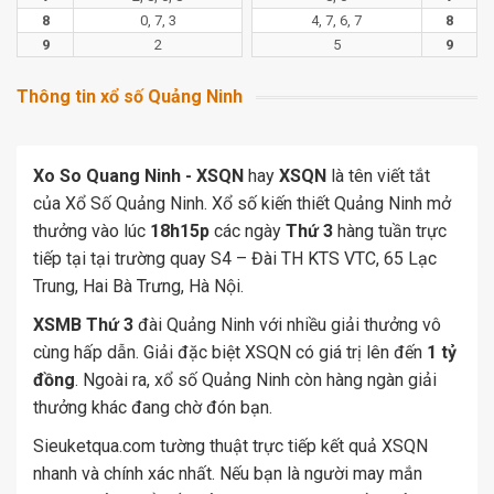
8
0
,
7
,
3
4
,
7
,
6
,
7
8
9
2
5
9
Thông tin xổ số Quảng Ninh
Xo So Quang Ninh - XSQN
hay
XSQN
là tên viết tắt
của Xổ Số Quảng Ninh. Xổ số kiến thiết Quảng Ninh mở
thưởng vào lúc
18h15p
các ngày
Thứ 3
hàng tuần trực
tiếp tại tại trường quay S4 – Đài TH KTS VTC, 65 Lạc
Trung, Hai Bà Trưng, Hà Nội.
XSMB Thứ 3
đài Quảng Ninh với nhiều giải thưởng vô
cùng hấp dẫn. Giải đặc biệt XSQN có giá trị lên đến
1 tỷ
đồng
. Ngoài ra, xổ số Quảng Ninh còn hàng ngàn giải
thưởng khác đang chờ đón bạn.
Sieuketqua.com tường thuật trực tiếp kết quả XSQN
nhanh và chính xác nhất. Nếu bạn là người may mắn