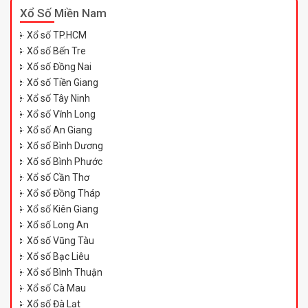
Xổ Số Miền Nam
Xổ số TP.HCM
Xổ số Bến Tre
Xổ số Đồng Nai
Xổ số Tiền Giang
Xổ số Tây Ninh
Xổ số Vĩnh Long
Xổ số An Giang
Xổ số Bình Dương
Xổ số Bình Phước
Xổ số Cần Thơ
Xổ số Đồng Tháp
Xổ số Kiên Giang
Xổ số Long An
Xổ số Vũng Tàu
Xổ số Bạc Liêu
Xổ số Bình Thuận
Xổ số Cà Mau
Xổ số Đà Lạt