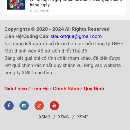
hàng ngày
01/12/2020
Copyrights © 2020 - 2024 All Rights Reserved
Liên Hệ/Quảng Cáo
:
sieuketqua@gmail.com
Nội dung kết quả xổ số được hợp tác bởi Công ty TNHH
Một thành viên Xổ số kiến thiết Thủ đô.
Bảng kết quả chỉ có tính chất tham khảo, để biết được
kết quả chính xác nhất quý khách vui lòng vào website
công ty XSKT các tỉnh.
Giới Thiệu
/
Liên Hệ
/
Chính Sách
/
Quy Định
/
/
XSMB
XSMN
XSMT