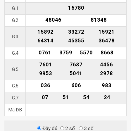
16780
G.1
48046
81348
G.2
15892
33272
15921
G.3
64314
45355
36478
0761
3759
5570
8668
G.4
7601
7687
4456
G.5
9953
5041
2978
036
606
983
G.6
07
51
54
24
G.7
Mã ĐB
Đầy đủ
2 số
3 số