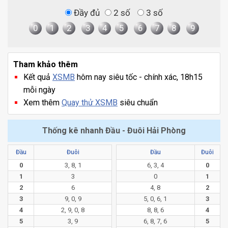
Đầy đủ
2 số
3 số
0
1
2
3
4
5
6
7
8
9
Tham khảo thêm
Kết quả
XSMB
hôm nay siêu tốc - chính xác, 18h15
mỗi ngày
Xem thêm
Quay thử XSMB
siêu chuẩn
Thống kê nhanh Đầu - Đuôi Hải Phòng
Đầu
Đuôi
Đầu
Đuôi
0
3
,
8
,
1
6
,
3
,
4
0
1
3
0
1
2
6
4
,
8
2
3
9
,
0
,
9
5
,
0
,
6
,
1
3
4
2
,
9
,
0
,
8
8
,
8
,
6
4
5
3
,
9
6
,
8
,
7
,
6
5