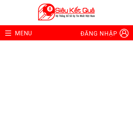
MENU
ĐĂNG NHẬP