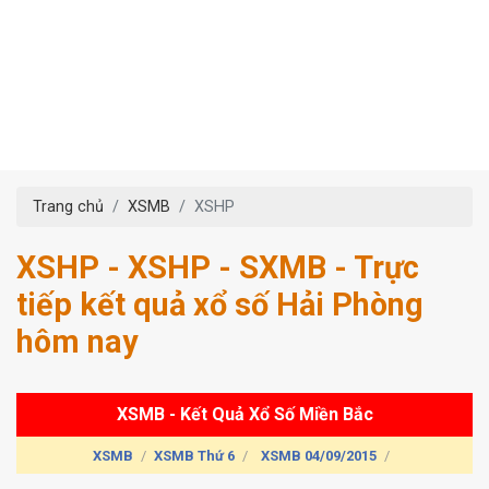
Trang chủ
XSMB
XSHP
XSHP - XSHP - SXMB - Trực
tiếp kết quả xổ số Hải Phòng
hôm nay
XSMB - Kết Quả Xổ Số Miền Bắc
XSMB
XSMB Thứ 6
XSMB 04/09/2015