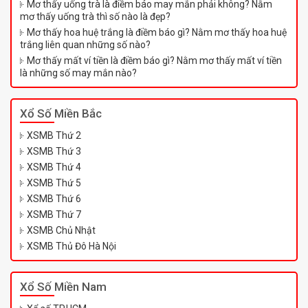
Mơ thấy uống trà là điềm báo may mắn phải không? Nằm
mơ thấy uống trà thì số nào là đẹp?
Mơ thấy hoa huệ trắng là điềm báo gì? Nằm mơ thấy hoa huệ
trắng liên quan những số nào?
Mơ thấy mất ví tiền là điềm báo gì? Nằm mơ thấy mất ví tiền
là những số may mắn nào?
Xổ Số Miền Bắc
XSMB Thứ 2
XSMB Thứ 3
XSMB Thứ 4
XSMB Thứ 5
XSMB Thứ 6
XSMB Thứ 7
XSMB Chủ Nhật
XSMB Thủ Đô Hà Nội
Xổ Số Miền Nam