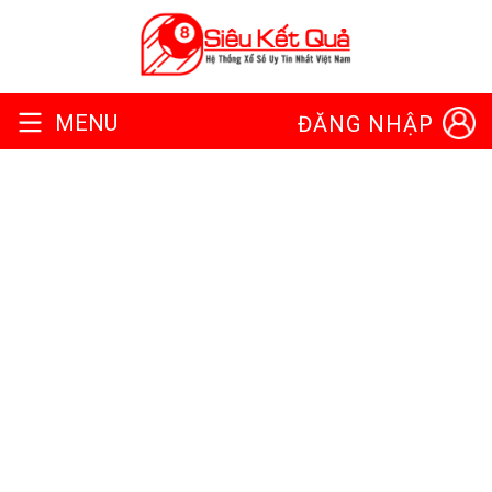
MENU
ĐĂNG NHẬP