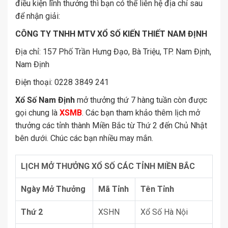
điều kiện lĩnh thưởng thì bạn có thể liên hệ địa chỉ sau
để nhận giải:
CÔNG TY TNHH MTV XỔ SỐ KIẾN THIẾT NAM ĐỊNH
Địa chỉ: 157 Phố Trần Hưng Đạo, Bà Triệu, TP. Nam Định,
Nam Định
Điện thoại: 0228 3849 241
Xổ Số Nam Định
mở thưởng thứ 7 hàng tuần còn được
gọi chung là
XSMB
. Các bạn tham khảo thêm lịch mở
thưởng các tỉnh thành Miền Bắc từ Thứ 2 đến Chủ Nhật
bên dưới. Chúc các bạn nhiều may mắn.
LỊCH MỞ THƯỞNG XỔ SỐ CÁC TỈNH MIỀN BẮC
Ngày Mở Thưởng
Mã Tỉnh
Tên Tỉnh
Thứ 2
XSHN
Xổ Số Hà Nội