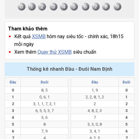
0
1
2
3
4
5
6
7
8
9
Tham khảo thêm
Kết quả
XSMB
hôm nay siêu tốc - chính xác, 18h15
mỗi ngày
Xem thêm
Quay thử XSMB
siêu chuẩn
Thống kê nhanh Đầu - Đuôi Nam Định
Đầu
Đuôi
Đầu
Đuôi
0
8
,
5
1
,
9
0
1
0
,
6
,
1
2
,
2
,
8
,
1
,
2
1
2
3
,
1
,
1
,
7
,
2
,
1
2
2
3
6
,
5
,
5
,
3
,
7
4
,
8
,
2
,
3
3
4
3
,
6
7
4
5
8
3
,
3
,
0
,
8
5
6
7
,
9
3
,
4
,
1
6
7
4
6
,
2
,
3
7