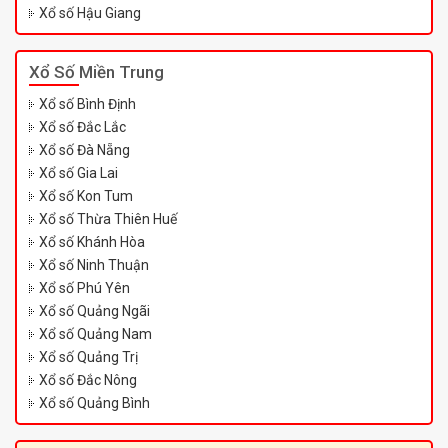
Xổ số Hậu Giang
Xổ Số Miền Trung
Xổ số Bình Định
Xổ số Đắc Lắc
Xổ số Đà Nẵng
Xổ số Gia Lai
Xổ số Kon Tum
Xổ số Thừa Thiên Huế
Xổ số Khánh Hòa
Xổ số Ninh Thuận
Xổ số Phú Yên
Xổ số Quảng Ngãi
Xổ số Quảng Nam
Xổ số Quảng Trị
Xổ số Đắc Nông
Xổ số Quảng Bình