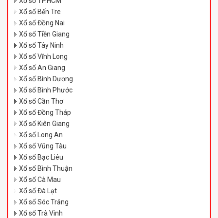
Xổ số TP.HCM
Xổ số Bến Tre
Xổ số Đồng Nai
Xổ số Tiền Giang
Xổ số Tây Ninh
Xổ số Vĩnh Long
Xổ số An Giang
Xổ số Bình Dương
Xổ số Bình Phước
Xổ số Cần Thơ
Xổ số Đồng Tháp
Xổ số Kiên Giang
Xổ số Long An
Xổ số Vũng Tàu
Xổ số Bạc Liêu
Xổ số Bình Thuận
Xổ số Cà Mau
Xổ số Đà Lạt
Xổ số Sóc Trăng
Xổ số Trà Vinh