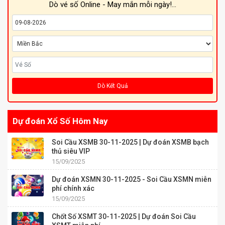
Dò vé số Online - May mắn mỗi ngày!...
Dò Kết Quả
Dự đoán Xổ Số Hôm Nay
Soi Cầu XSMB 30-11-2025 | Dự đoán XSMB bạch
thủ siêu VIP
15/09/2025
Dự đoán XSMN 30-11-2025 - Soi Cầu XSMN miễn
phí chính xác
15/09/2025
Chốt Số XSMT 30-11-2025 | Dự đoán Soi Cầu