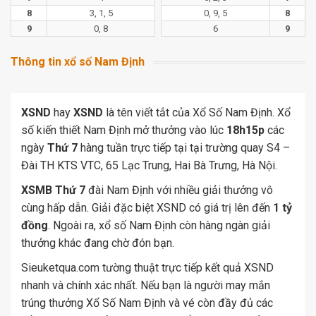
8
3
,
1
,
5
0
,
9
,
5
8
9
0
,
8
6
9
Thông tin xổ số Nam Định
XSND
hay
XSND
là tên viết tắt của Xổ Số Nam Định. Xổ
số kiến thiết Nam Định mở thưởng vào lúc
18h15p
các
ngày
Thứ 7
hàng tuần trực tiếp tại tại trường quay S4 –
Đài TH KTS VTC, 65 Lạc Trung, Hai Bà Trưng, Hà Nội.
XSMB Thứ 7
đài Nam Định với nhiều giải thưởng vô
cùng hấp dẫn. Giải đặc biệt XSND có giá trị lên đến
1 tỷ
đồng
. Ngoài ra, xổ số Nam Định còn hàng ngàn giải
thưởng khác đang chờ đón bạn.
Sieuketqua.com tường thuật trực tiếp kết quả XSND
nhanh và chính xác nhất. Nếu bạn là người may mắn
trúng thưởng Xổ Số Nam Định và vé còn đầy đủ các