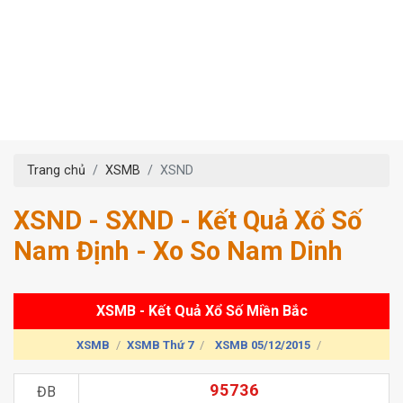
Trang chủ
XSMB
XSND
XSND - SXND - Kết Quả Xổ Số
Nam Định - Xo So Nam Dinh
XSMB - Kết Quả Xổ Số Miền Bắc
XSMB
XSMB Thứ 7
XSMB 05/12/2015
95736
ĐB