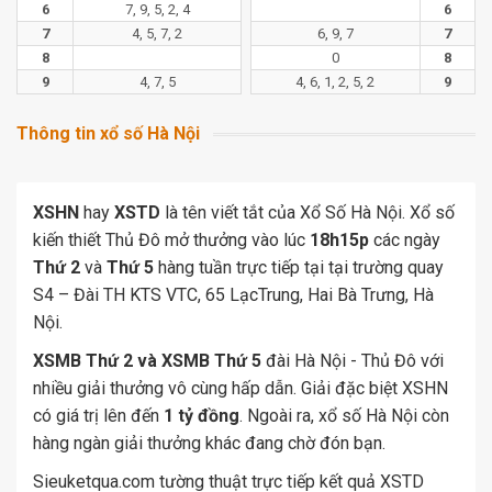
6
7
,
9
,
5
,
2
,
4
6
7
4
,
5
,
7
,
2
6
,
9
,
7
7
8
0
8
9
4
,
7
,
5
4
,
6
,
1
,
2
,
5
,
2
9
Thông tin xổ số Hà Nội
XSHN
hay
XSTD
là tên viết tắt của Xổ Số Hà Nội. Xổ số
kiến thiết Thủ Đô mở thưởng vào lúc
18h15p
các ngày
Thứ 2
và
Thứ 5
hàng tuần trực tiếp tại tại trường quay
S4 – Đài TH KTS VTC, 65 LạcTrung, Hai Bà Trưng, Hà
Nội.
XSMB Thứ 2 và XSMB Thứ 5
đài Hà Nội - Thủ Đô với
nhiều giải thưởng vô cùng hấp dẫn. Giải đặc biệt XSHN
có giá trị lên đến
1 tỷ đồng
. Ngoài ra, xổ số Hà Nội còn
hàng ngàn giải thưởng khác đang chờ đón bạn.
Sieuketqua.com tường thuật trực tiếp kết quả XSTD