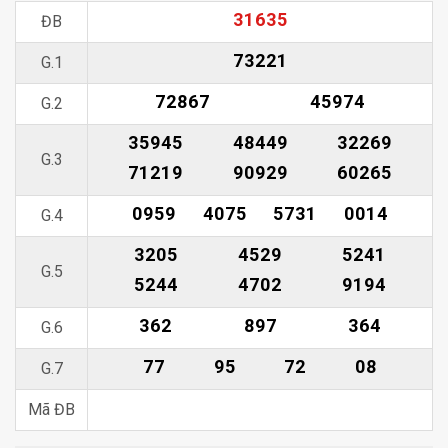
31635
ĐB
73221
G.1
72867
45974
G.2
35945
48449
32269
G.3
71219
90929
60265
0959
4075
5731
0014
G.4
3205
4529
5241
G.5
5244
4702
9194
362
897
364
G.6
77
95
72
08
G.7
Mã ĐB