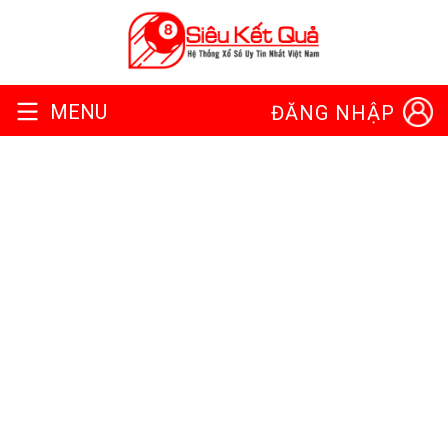
MENU
ĐĂNG NHẬP