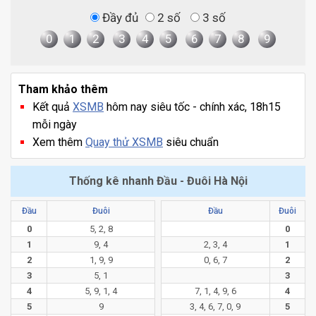
Đầy đủ
2 số
3 số
0
1
2
3
4
5
6
7
8
9
Tham khảo thêm
Kết quả
XSMB
hôm nay siêu tốc - chính xác, 18h15
mỗi ngày
Xem thêm
Quay thử XSMB
siêu chuẩn
Thống kê nhanh Đầu - Đuôi Hà Nội
Đầu
Đuôi
Đầu
Đuôi
0
5
,
2
,
8
0
1
9
,
4
2
,
3
,
4
1
2
1
,
9
,
9
0
,
6
,
7
2
3
5
,
1
3
4
5
,
9
,
1
,
4
7
,
1
,
4
,
9
,
6
4
5
9
3
,
4
,
6
,
7
,
0
,
9
5