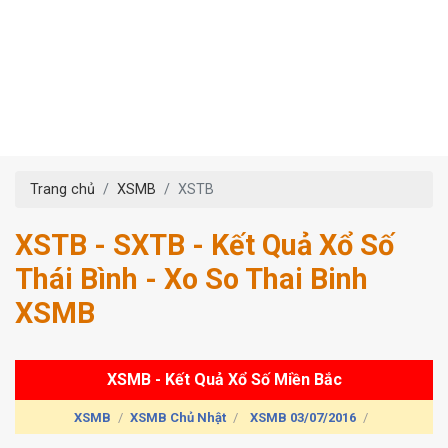
Trang chủ
XSMB
XSTB
XSTB - SXTB - Kết Quả Xổ Số
Thái Bình - Xo So Thai Binh
XSMB
XSMB - Kết Quả Xổ Số Miền Bắc
XSMB
XSMB Chủ Nhật
XSMB 03/07/2016