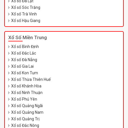
Xổ số Đà Lạt
Xổ số Sóc Trăng
Xổ số Trà Vinh
Xổ số Hậu Giang
Xổ Số Miền Trung
Xổ số Bình Định
Xổ số Đắc Lắc
Xổ số Đà Nẵng
Xổ số Gia Lai
Xổ số Kon Tum
Xổ số Thừa Thiên Huế
Xổ số Khánh Hòa
Xổ số Ninh Thuận
Xổ số Phú Yên
Xổ số Quảng Ngãi
Xổ số Quảng Nam
Xổ số Quảng Trị
Xổ số Đắc Nông