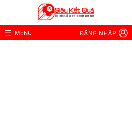
MENU
ĐĂNG NHẬP