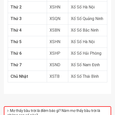
Thứ 2
XSHN
Xổ Số Hà Nội
Thứ 3
XSQN
Xổ Số Quảng Ninh
Thứ 4
XSBN
Xổ Số Bắc Ninh
Thứ 5
XSHN
Xổ Số Hà Nội
Thứ 6
XSHP
Xổ Số Hải Phòng
Thứ 7
XSND
Xổ Số Nam Định
Chủ Nhật
XSTB
Xổ Số Thái Bình
Mơ thấy bầu trời là điềm báo gì? Nằm mơ thấy bầu trời là