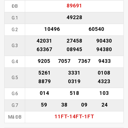
89691
ĐB
49228
G.1
10496
60540
G.2
42031
27458
90430
G.3
63367
08945
94380
9205
7057
7367
9433
G.4
5261
3331
0108
G.5
8879
0319
4323
014
518
103
G.6
59
38
09
24
G.7
11FT-14FT-1FT
Mã ĐB