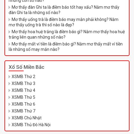
những con số nào?
Mơ thấy đàn Ghi ta là điềm báo tốt hay xấu? Nằm mơ thấy
đàn Ghi ta là những số nào?
Mơ thấy uống trà là điềm báo may mắn phải không? Nằm
mơ thấy uống trà thì số nào là đẹp?
Mơ thấy hoa huệ trắng là điềm báo gì? Nằm mơ thấy hoa huệ
trắng liên quan những số nào?
Mơ thấy mất ví tiền là điềm báo gì? Nằm mơ thấy mất ví tiền
là những số may mắn nào?
Xổ Số Miền Bắc
XSMB Thứ 2
XSMB Thứ 3
XSMB Thứ 4
XSMB Thứ 5
XSMB Thứ 6
XSMB Thứ 7
XSMB Chủ Nhật
XSMB Thủ Đô Hà Nội