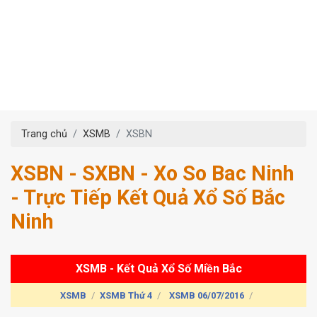
Trang chủ
XSMB
XSBN
XSBN - SXBN - Xo So Bac Ninh
- Trực Tiếp Kết Quả Xổ Số Bắc
Ninh
XSMB - Kết Quả Xổ Số Miền Bắc
XSMB
XSMB Thứ 4
XSMB 06/07/2016