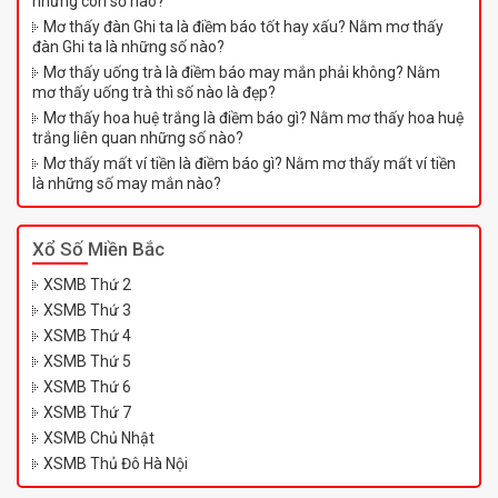
những con số nào?
Mơ thấy đàn Ghi ta là điềm báo tốt hay xấu? Nằm mơ thấy
đàn Ghi ta là những số nào?
Mơ thấy uống trà là điềm báo may mắn phải không? Nằm
mơ thấy uống trà thì số nào là đẹp?
Mơ thấy hoa huệ trắng là điềm báo gì? Nằm mơ thấy hoa huệ
trắng liên quan những số nào?
Mơ thấy mất ví tiền là điềm báo gì? Nằm mơ thấy mất ví tiền
là những số may mắn nào?
Xổ Số Miền Bắc
XSMB Thứ 2
XSMB Thứ 3
XSMB Thứ 4
XSMB Thứ 5
XSMB Thứ 6
XSMB Thứ 7
XSMB Chủ Nhật
XSMB Thủ Đô Hà Nội