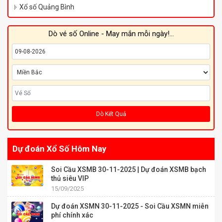
Xổ số Quảng Bình
Dò vé số Online - May mắn mỗi ngày!...
Dò Kết Quả
Dự đoán Xổ Số Hôm Nay
Soi Cầu XSMB 30-11-2025 | Dự đoán XSMB bạch
thủ siêu VIP
15/09/2025
Dự đoán XSMN 30-11-2025 - Soi Cầu XSMN miễn
phí chính xác