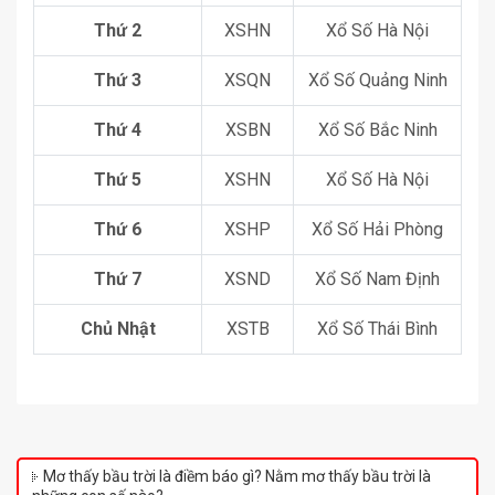
Thứ 2
XSHN
Xổ Số Hà Nội
Thứ 3
XSQN
Xổ Số Quảng Ninh
Thứ 4
XSBN
Xổ Số Bắc Ninh
Thứ 5
XSHN
Xổ Số Hà Nội
Thứ 6
XSHP
Xổ Số Hải Phòng
Thứ 7
XSND
Xổ Số Nam Định
Chủ Nhật
XSTB
Xổ Số Thái Bình
Mơ thấy bầu trời là điềm báo gì? Nằm mơ thấy bầu trời là