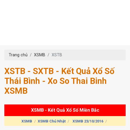
Trang chủ
XSMB
XSTB
XSTB - SXTB - Kết Quả Xổ Số
Thái Bình - Xo So Thai Binh
XSMB
XSMB - Kết Quả Xổ Số Miền Bắc
XSMB
XSMB Chủ Nhật
XSMB 23/10/2016