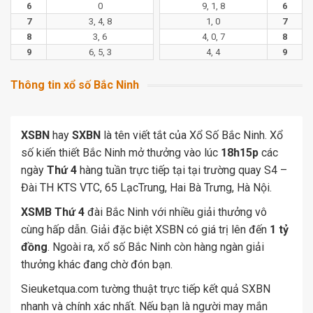
6
0
9
,
1
,
8
6
7
3
,
4
,
8
1
,
0
7
8
3
,
6
4
,
0
,
7
8
9
6
,
5
,
3
4
,
4
9
Thông tin xổ số Bắc Ninh
XSBN
hay
SXBN
là tên viết tắt của Xổ Số Bắc Ninh. Xổ
số kiến thiết Bắc Ninh mở thưởng vào lúc
18h15p
các
ngày
Thứ 4
hàng tuần trực tiếp tại tại trường quay S4 –
Đài TH KTS VTC, 65 LạcTrung, Hai Bà Trưng, Hà Nội.
XSMB Thứ 4
đài Bắc Ninh với nhiều giải thưởng vô
cùng hấp dẫn. Giải đặc biệt XSBN có giá trị lên đến
1 tỷ
đồng
. Ngoài ra, xổ số Bắc Ninh còn hàng ngàn giải
thưởng khác đang chờ đón bạn.
Sieuketqua.com tường thuật trực tiếp kết quả SXBN
nhanh và chính xác nhất. Nếu bạn là người may mắn