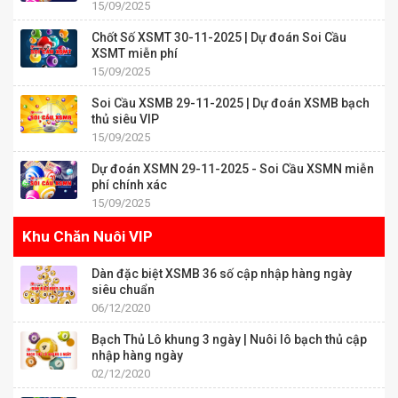
15/09/2025
Chốt Số XSMT 30-11-2025 | Dự đoán Soi Cầu
XSMT miễn phí
15/09/2025
Soi Cầu XSMB 29-11-2025 | Dự đoán XSMB bạch
thủ siêu VIP
15/09/2025
Dự đoán XSMN 29-11-2025 - Soi Cầu XSMN miễn
phí chính xác
15/09/2025
Khu Chăn Nuôi VIP
Dàn đặc biệt XSMB 36 số cập nhập hàng ngày
siêu chuẩn
06/12/2020
Bạch Thủ Lô khung 3 ngày | Nuôi lô bạch thủ cập
nhập hàng ngày
02/12/2020