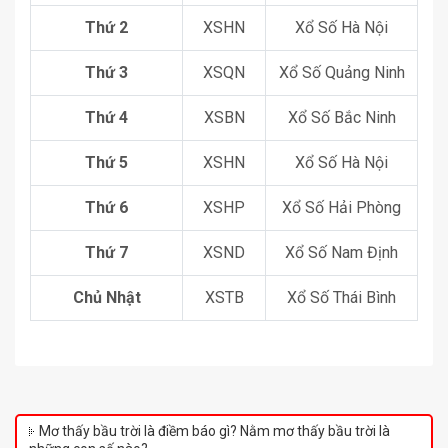
Thứ 2
XSHN
Xổ Số Hà Nội
Thứ 3
XSQN
Xổ Số Quảng Ninh
Thứ 4
XSBN
Xổ Số Bắc Ninh
Thứ 5
XSHN
Xổ Số Hà Nội
Thứ 6
XSHP
Xổ Số Hải Phòng
Thứ 7
XSND
Xổ Số Nam Định
Chủ Nhật
XSTB
Xổ Số Thái Bình
Mơ thấy bầu trời là điềm báo gì? Nằm mơ thấy bầu trời là