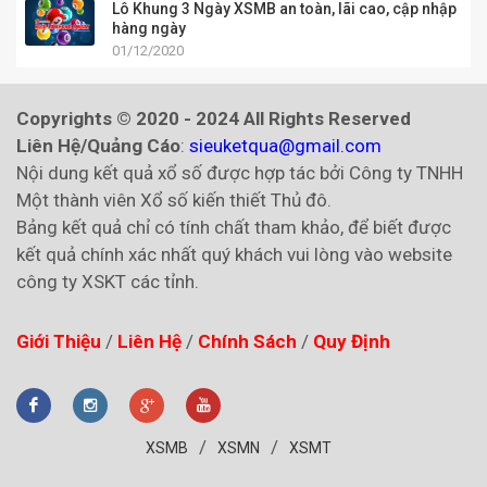
Lô Khung 3 Ngày XSMB an toàn, lãi cao, cập nhập
hàng ngày
01/12/2020
Copyrights © 2020 - 2024 All Rights Reserved
Liên Hệ/Quảng Cáo
:
sieuketqua@gmail.com
Nội dung kết quả xổ số được hợp tác bởi Công ty TNHH
Một thành viên Xổ số kiến thiết Thủ đô.
Bảng kết quả chỉ có tính chất tham khảo, để biết được
kết quả chính xác nhất quý khách vui lòng vào website
công ty XSKT các tỉnh.
Giới Thiệu
/
Liên Hệ
/
Chính Sách
/
Quy Định
/
/
XSMB
XSMN
XSMT