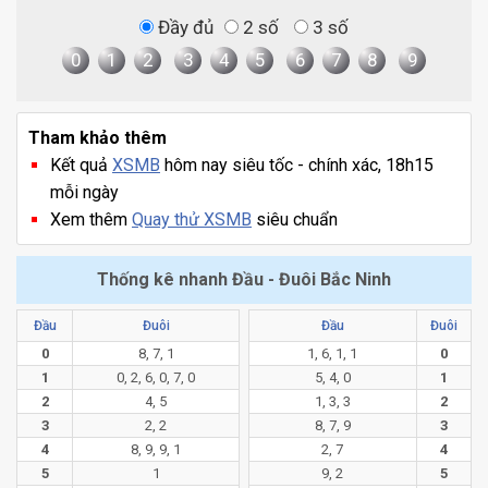
Đầy đủ
2 số
3 số
0
1
2
3
4
5
6
7
8
9
Tham khảo thêm
Kết quả
XSMB
hôm nay siêu tốc - chính xác, 18h15
mỗi ngày
Xem thêm
Quay thử XSMB
siêu chuẩn
Thống kê nhanh Đầu - Đuôi Bắc Ninh
Đầu
Đuôi
Đầu
Đuôi
0
8
,
7
,
1
1
,
6
,
1
,
1
0
1
0
,
2
,
6
,
0
,
7
,
0
5
,
4
,
0
1
2
4
,
5
1
,
3
,
3
2
3
2
,
2
8
,
7
,
9
3
4
8
,
9
,
9
,
1
2
,
7
4
5
1
9
,
2
5