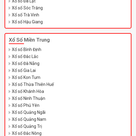
Xổ số Đà Lạt
Xổ số Sóc Trăng
Xổ số Trà Vinh
Xổ số Hậu Giang
Xổ Số Miền Trung
Xổ số Bình Định
Xổ số Đắc Lắc
Xổ số Đà Nẵng
Xổ số Gia Lai
Xổ số Kon Tum
Xổ số Thừa Thiên Huế
Xổ số Khánh Hòa
Xổ số Ninh Thuận
Xổ số Phú Yên
Xổ số Quảng Ngãi
Xổ số Quảng Nam
Xổ số Quảng Trị
Xổ số Đắc Nông