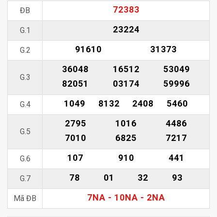
72383
ĐB
23224
G.1
91610
31373
G.2
36048
16512
53049
G.3
82051
03174
59996
1049
8132
2408
5460
G.4
2795
1016
4486
G.5
7010
6825
7217
107
910
441
G.6
78
01
32
93
G.7
7NA - 10NA - 2NA
Mã ĐB