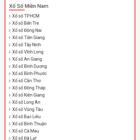
Xổ Số Miền Nam
Xổ số TP.HCM
Xổ số Bến Tre
Xổ số Đồng Nai
Xổ số Tiền Giang
Xổ số Tây Ninh
Xổ số Vĩnh Long
Xổ số An Giang
Xổ số Bình Dương
Xổ số Bình Phước
Xổ số Cần Thơ
Xổ số Đồng Tháp
Xổ số Kiên Giang
Xổ số Long An
Xổ số Vũng Tàu
Xổ số Bạc Liêu
Xổ số Bình Thuận
Xổ số Cà Mau
Xổ số Đà Lạt