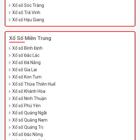
Xổ số Sóc Trăng
Xổ số Trà Vinh
Xổ số Hậu Giang
Xổ Số Miền Trung
Xổ số Bình Định
Xổ số Đắc Lắc
Xổ số Đà Nẵng
Xổ số Gia Lai
Xổ số Kon Tum
Xổ số Thừa Thiên Huế
Xổ số Khánh Hòa
Xổ số Ninh Thuận
Xổ số Phú Yên
Xổ số Quảng Ngãi
Xổ số Quảng Nam
Xổ số Quảng Trị
Xổ số Đắc Nông