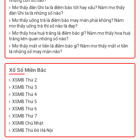
những con số nào?
Mơ thấy đàn Ghi ta là điềm báo tốt hay xấu? Nằm mơ thấy
đàn Ghi ta là những số nào?
Mơ thấy uống trà là điềm báo may mắn phải không? Nằm
mơ thấy uống trà thì số nào là đẹp?
Mơ thấy hoa huệ trắng là điềm báo gì? Nằm mơ thấy hoa huệ
trắng liên quan những số nào?
Mơ thấy mất ví tiền là điềm báo gì? Nằm mơ thấy mất ví tiền
là những số may mắn nào?
Xổ Số Miền Bắc
XSMB Thứ 2
XSMB Thứ 3
XSMB Thứ 4
XSMB Thứ 5
XSMB Thứ 6
XSMB Thứ 7
XSMB Chủ Nhật
XSMB Thủ Đô Hà Nội