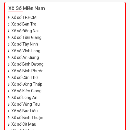
Xổ Số Miền Nam
Xổ số TP.HCM
Xổ số Bến Tre
Xổ số Đồng Nai
Xổ số Tiền Giang
Xổ số Tây Ninh
Xổ số Vĩnh Long
Xổ số An Giang
Xổ số Bình Dương
Xổ số Bình Phước
Xổ số Cần Thơ
Xổ số Đồng Tháp
Xổ số Kiên Giang
Xổ số Long An
Xổ số Vũng Tàu
Xổ số Bạc Liêu
Xổ số Bình Thuận
Xổ số Cà Mau