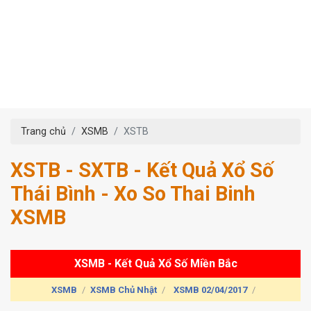
Trang chủ
XSMB
XSTB
XSTB - SXTB - Kết Quả Xổ Số
Thái Bình - Xo So Thai Binh
XSMB
XSMB - Kết Quả Xổ Số Miền Bắc
XSMB
XSMB Chủ Nhật
XSMB 02/04/2017