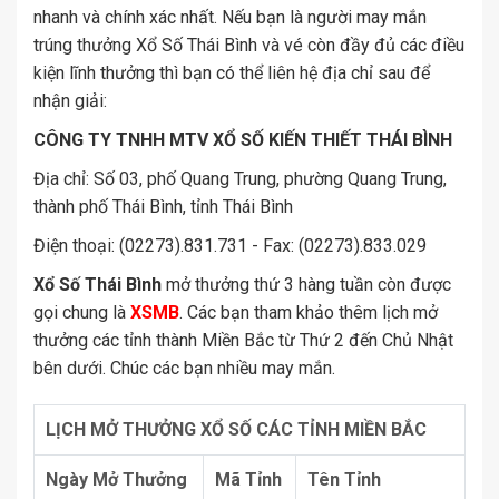
nhanh và chính xác nhất. Nếu bạn là người may mắn
trúng thưởng Xổ Số Thái Bình và vé còn đầy đủ các điều
kiện lĩnh thưởng thì bạn có thể liên hệ địa chỉ sau để
nhận giải:
CÔNG TY TNHH MTV XỔ SỐ KIẾN THIẾT THÁI BÌNH
Địa chỉ: Số 03, phố Quang Trung, phường Quang Trung,
thành phố Thái Bình, tỉnh Thái Bình
Điện thoại: (02273).831.731 - Fax: (02273).833.029
Xổ Số Thái Bình
mở thưởng thứ 3 hàng tuần còn được
gọi chung là
XSMB
. Các bạn tham khảo thêm lịch mở
thưởng các tỉnh thành Miền Bắc từ Thứ 2 đến Chủ Nhật
bên dưới. Chúc các bạn nhiều may mắn.
LỊCH MỞ THƯỞNG XỔ SỐ CÁC TỈNH MIỀN BẮC
Ngày Mở Thưởng
Mã Tỉnh
Tên Tỉnh