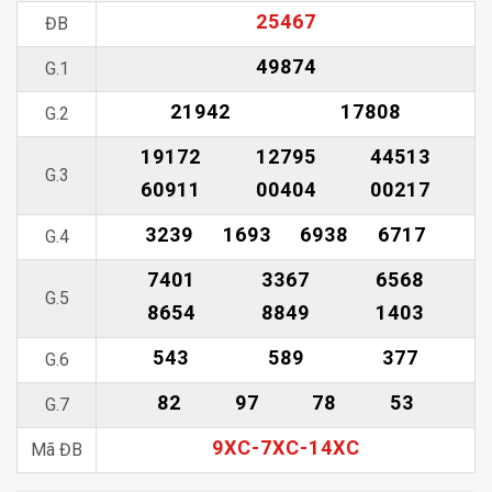
25467
ĐB
49874
G.1
21942
17808
G.2
19172
12795
44513
G.3
60911
00404
00217
3239
1693
6938
6717
G.4
7401
3367
6568
G.5
8654
8849
1403
543
589
377
G.6
82
97
78
53
G.7
9XC-7XC-14XC
Mã ĐB