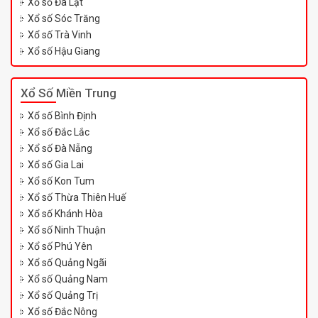
Xổ số Đà Lạt
Xổ số Sóc Trăng
Xổ số Trà Vinh
Xổ số Hậu Giang
Xổ Số Miền Trung
Xổ số Bình Định
Xổ số Đắc Lắc
Xổ số Đà Nẵng
Xổ số Gia Lai
Xổ số Kon Tum
Xổ số Thừa Thiên Huế
Xổ số Khánh Hòa
Xổ số Ninh Thuận
Xổ số Phú Yên
Xổ số Quảng Ngãi
Xổ số Quảng Nam
Xổ số Quảng Trị
Xổ số Đắc Nông