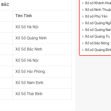
Xổ số Khánh Hò
N BẮC
Xổ số Ninh Thuậ
Tên Tỉnh
Xổ số Phú Yên
Xổ số Quảng Ngã
Xổ Số Hà Nội
Xổ số Quảng N
Xổ số Quảng Trị
Xổ Số Quảng Ninh
Xổ số Đắc Nông
Xổ Số Bắc Ninh
Xổ số Quảng Bìn
Xổ Số Hà Nội
Xổ Số Hải Phòng
Xổ Số Nam Định
Xổ Số Thái Bình