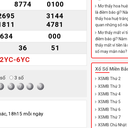
8774
0100
Mơ thấy hoa huệ
là điềm báo gì? 
2695
3144
thấy hoa huệ trắng
1811
4781
quan những số nà
Mơ thấy mất ví ti
634
000
điềm báo gì? Nằm
thấy mất ví tiền l
36
51
số may mắn nào?
-2YC-6YC
Xổ Số Miền Bắ
số
3 số
XSMB Thứ 2
5
6
7
8
9
XSMB Thứ 3
XSMB Thứ 4
XSMB Thứ 5
XSMB Thứ 6
 xác, 18h15 mỗi ngày
XSMB Thứ 7
XSMB Chủ Nhật