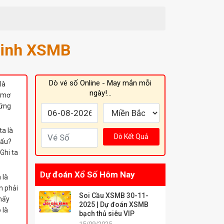
 Binh XSMB
Dò vé số Online - May mắn mỗi
là
ngày!...
 mơ
hững
ta là
Dò Kết Quả
xấu?
Ghi ta
Dự đoán Xổ Số Hôm Nay
 là
n phải
Soi Cầu XSMB 30-11-
hấy
2025 | Dự đoán XSMB
 là
bạch thủ siêu VIP
15/09/2025