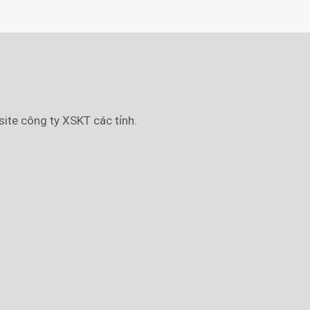
site công ty XSKT các tỉnh.