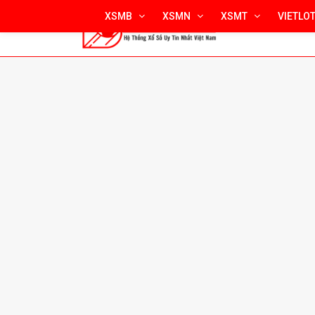
XSMB
XSMN
XSMT
VIETLO