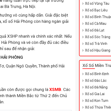
6
hàng tuần trực tiếp tại tại trường
Xổ số Vũng Tàu
i Bà Trưng, Hà Nội.
Xổ số Bạc Liêu
thưởng vô cùng hấp dẫn. Giải đặc biệt
Xổ số Bình Thuậ
ra, xổ số Hải Phòng còn hàng ngàn giải
Xổ số Cà Mau
Xổ số Đà Lạt
 quả XSHP nhanh và chính xác nhất. Nếu
Xổ số Sóc Trăng
Hải Phòng và vé còn đầy đủ các điều
Xổ số Trà Vinh
chỉ sau để nhận giải:
Xổ số Hậu Giang
 HẢI PHÒNG
Xổ Số Miền Tr
 Tơ, Quận Ngô Quyền, Thành phố Hải
Xổ số Bình Định
Xổ số Đắc Lắc
Xổ số Đà Nẵng
uần còn được gọi chung là
XSMB
. Các
Xổ số Gia Lai
ỉnh thành Miền Bắc từ Thứ 2 đến Chủ
Xổ số Kon Tum
ắn.
Xổ số Thừa Thiê