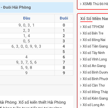
XSMB Thủ Đô Hà
- Đuôi Hải Phòng
Đầu
Đuôi
Xổ Số Miền N
9
,
0
,
3
,
1
0
Xổ số TP.HCM
2
,
3
1
Xổ số Bến Tre
1
,
4
2
Xổ số Đồng Nai
0
,
5
3
6
,
3
,
0
,
0
,
9
,
9
,
3
4
Xổ số Tiền Giang
5
Xổ số Tây Ninh
4
6
Xổ số Vĩnh Long
9
,
3
,
7
,
5
,
6
7
Xổ số An Giang
5
,
9
,
8
8
Xổ số Bình Dươn
9
9
Xổ số Bình Phướ
Xổ số Cần Thơ
Xổ số Đồng Thá
Xổ số Kiên Giang
 Hải Phòng. Xổ số kiến thiết Hải Phòng
Xổ số Long An