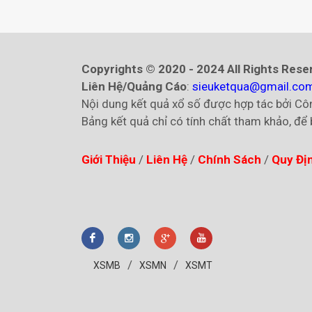
Copyrights © 2020 - 2024 All Rights Rese
Liên Hệ/Quảng Cáo
:
sieuketqua@gmail.co
Nội dung kết quả xổ số được hợp tác bởi Côn
Bảng kết quả chỉ có tính chất tham khảo, để 
Giới Thiệu
/
Liên Hệ
/
Chính Sách
/
Quy Đị
/
/
XSMB
XSMN
XSMT