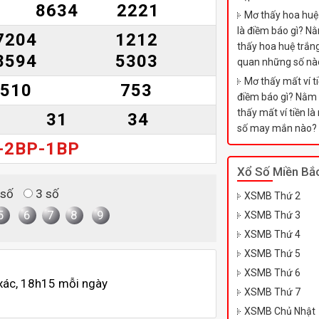
8634
2221
Mơ thấy hoa huệ
là điềm báo gì? 
7204
1212
thấy hoa huệ trắng
8594
5303
quan những số nà
Mơ thấy mất ví ti
510
753
điềm báo gì? Nằm
thấy mất ví tiền l
31
34
số may mắn nào?
-2BP-1BP
Xổ Số Miền Bắ
số
3 số
XSMB Thứ 2
5
6
7
8
9
XSMB Thứ 3
XSMB Thứ 4
XSMB Thứ 5
XSMB Thứ 6
 xác, 18h15 mỗi ngày
XSMB Thứ 7
XSMB Chủ Nhật