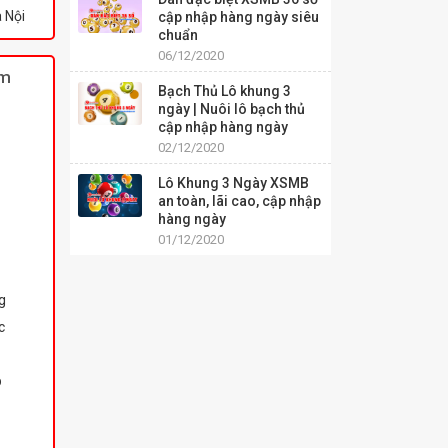
 Nội
cập nhập hàng ngày siêu
chuẩn
06/12/2020
am
Bạch Thủ Lô khung 3
ngày | Nuôi lô bạch thủ
cập nhập hàng ngày
02/12/2020
Lô Khung 3 Ngày XSMB
an toàn, lãi cao, cập nhập
hàng ngày
01/12/2020
g
c
p