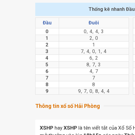
Thống kê nhanh Đầu 
Đầu
Đuôi
0
0
,
4
,
4
,
3
1
2
,
0
2
1
3
7
,
4
,
0
,
1
,
4
4
6
,
2
5
8
,
7
,
3
6
4
,
7
7
7
8
8
9
9
,
7
,
0
,
8
,
4
,
4
Thông tin xổ số Hải Phòng
XSHP
hay
XSHP
là tên viết tắt của Xổ Số