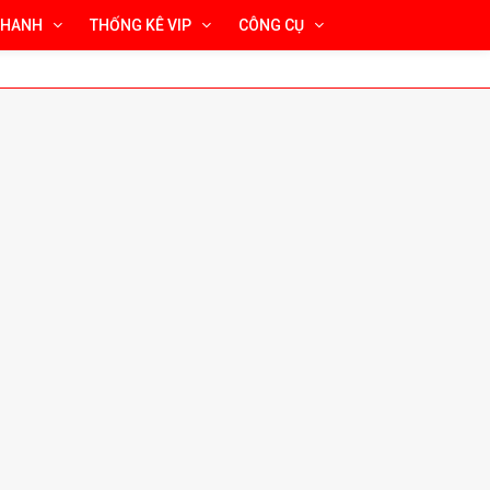
NHANH
THỐNG KÊ VIP
CÔNG CỤ