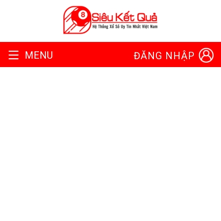
MENU
ĐĂNG NHẬP