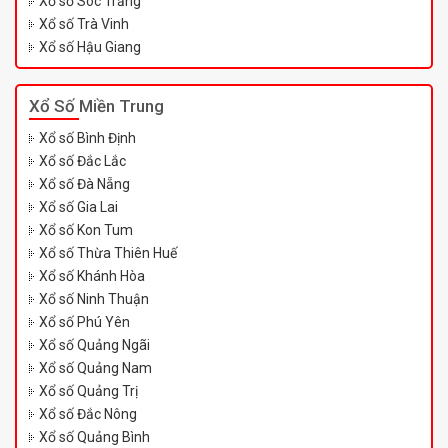
Xổ số Sóc Trăng
Xổ số Trà Vinh
Xổ số Hậu Giang
Xổ Số Miền Trung
Xổ số Bình Định
Xổ số Đắc Lắc
Xổ số Đà Nẵng
Xổ số Gia Lai
Xổ số Kon Tum
Xổ số Thừa Thiên Huế
Xổ số Khánh Hòa
Xổ số Ninh Thuận
Xổ số Phú Yên
Xổ số Quảng Ngãi
Xổ số Quảng Nam
Xổ số Quảng Trị
Xổ số Đắc Nông
Xổ số Quảng Bình