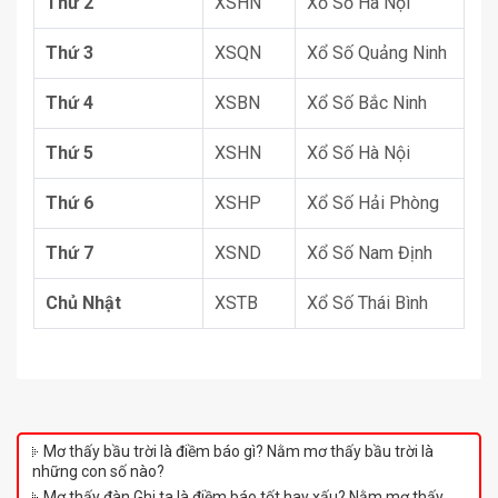
Thứ 2
XSHN
Xổ Số Hà Nội
Thứ 3
XSQN
Xổ Số Quảng Ninh
Thứ 4
XSBN
Xổ Số Bắc Ninh
Thứ 5
XSHN
Xổ Số Hà Nội
Thứ 6
XSHP
Xổ Số Hải Phòng
Thứ 7
XSND
Xổ Số Nam Định
Chủ Nhật
XSTB
Xổ Số Thái Bình
Mơ thấy bầu trời là điềm báo gì? Nằm mơ thấy bầu trời là
những con số nào?
Mơ thấy đàn Ghi ta là điềm báo tốt hay xấu? Nằm mơ thấy