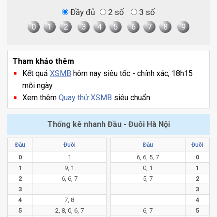
Đầy đủ
2 số
3 số
0
1
2
3
4
5
6
7
8
9
Tham khảo thêm
Kết quả
XSMB
hôm nay siêu tốc - chính xác, 18h15
mỗi ngày
Xem thêm
Quay thử XSMB
siêu chuẩn
Thống kê nhanh Đầu - Đuôi Hà Nội
Đầu
Đuôi
Đầu
Đuôi
0
1
6
,
6
,
5
,
7
0
1
9
,
1
0
,
1
1
2
6
,
6
,
7
5
,
7
2
3
3
4
7
,
8
4
5
2
,
8
,
0
,
6
,
7
6
,
7
5