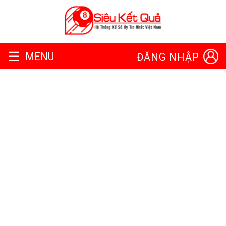
MENU
ĐĂNG NHẬP