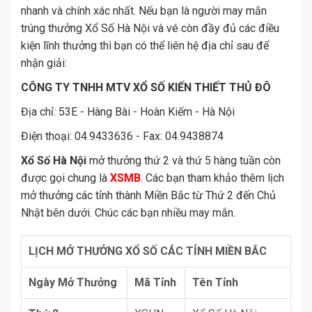
nhanh và chính xác nhất. Nếu bạn là người may mắn
trúng thưởng Xổ Số Hà Nội và vé còn đầy đủ các điều
kiện lĩnh thưởng thì bạn có thể liên hệ địa chỉ sau để
nhận giải:
CÔNG TY TNHH MTV XỔ SỐ KIẾN THIẾT THỦ ĐÔ
Địa chỉ: 53E - Hàng Bài - Hoàn Kiếm - Hà Nội
Điện thoại: 04.9433636 - Fax: 04.9438874
Xổ Số Hà Nội
mở thưởng thứ 2 và thứ 5 hàng tuần còn
được gọi chung là
XSMB
. Các bạn tham khảo thêm lịch
mở thưởng các tỉnh thành Miền Bắc từ Thứ 2 đến Chủ
Nhật bên dưới. Chúc các bạn nhiều may mắn.
LỊCH MỞ THƯỞNG XỔ SỐ CÁC TỈNH MIỀN BẮC
Ngày Mở Thưởng
Mã Tỉnh
Tên Tỉnh