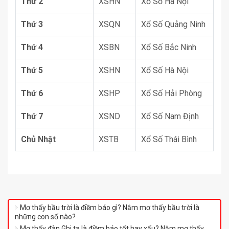
Thứ 2
XSHN
Xổ Số Hà Nội
Thứ 3
XSQN
Xổ Số Quảng Ninh
Thứ 4
XSBN
Xổ Số Bắc Ninh
Thứ 5
XSHN
Xổ Số Hà Nội
Thứ 6
XSHP
Xổ Số Hải Phòng
Thứ 7
XSND
Xổ Số Nam Định
Chủ Nhật
XSTB
Xổ Số Thái Bình
Mơ thấy bầu trời là điềm báo gì? Nằm mơ thấy bầu trời là
những con số nào?
Mơ thấy đàn Ghi ta là điềm báo tốt hay xấu? Nằm mơ thấy