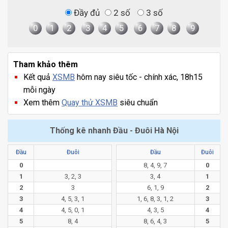
Đầy đủ
2 số
3 số
0
1
2
3
4
5
6
7
8
9
Tham khảo thêm
Kết quả
XSMB
hôm nay siêu tốc - chính xác, 18h15
mỗi ngày
Xem thêm
Quay thử XSMB
siêu chuẩn
Thống kê nhanh Đầu - Đuôi Hà Nội
Đầu
Đuôi
Đầu
Đuôi
0
8
,
4
,
9
,
7
0
1
3
,
2
,
3
3
,
4
1
2
3
6
,
1
,
9
2
3
4
,
5
,
3
,
1
1
,
6
,
8
,
3
,
1
,
2
3
4
4
,
5
,
0
,
1
4
,
3
,
5
4
5
8
,
4
8
,
6
,
4
,
3
5