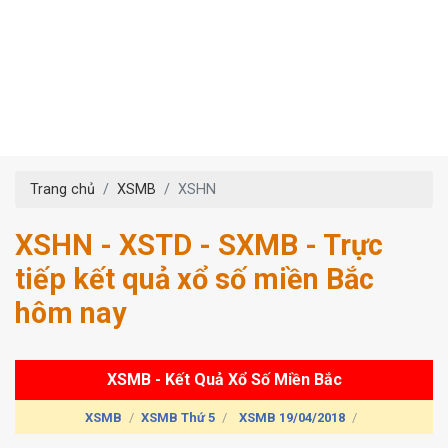
Trang chủ
XSMB
XSHN
XSHN - XSTD - SXMB - Trực
tiếp kết quả xổ số miền Bắc
hôm nay
XSMB - Kết Quả Xổ Số Miền Bắc
XSMB
XSMB Thứ 5
XSMB 19/04/2018