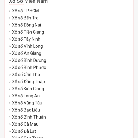
Xổ Số Miền Nam
Xổ số TP.HCM
Xổ số Bến Tre
Xổ số Đồng Nai
Xổ số Tiền Giang
Xổ số Tây Ninh
Xổ số Vĩnh Long
Xổ số An Giang
Xổ số Bình Dương
Xổ số Bình Phước
Xổ số Cần Thơ
Xổ số Đồng Tháp
Xổ số Kiên Giang
Xổ số Long An
Xổ số Vũng Tàu
Xổ số Bạc Liêu
Xổ số Bình Thuận
Xổ số Cà Mau
Xổ số Đà Lạt