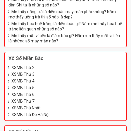
đàn Ghi ta là những số nào?
Mơ thấy uống trà là điềm báo may mắn phải không? Nằm
mơ thấy uống trà thì số nào là đẹp?
Mơ thấy hoa huệ trắng là điềm báo gì? Nằm mơ thấy hoa huệ
trắng liên quan những số nào?
Mơ thấy mất ví tiền là điềm báo gì? Nằm mơ thấy mất ví tiền
là những số may mắn nào?
Xổ Số Miền Bắc
XSMB Thứ 2
XSMB Thứ 3
XSMB Thứ 4
XSMB Thứ 5
XSMB Thứ 6
XSMB Thứ 7
XSMB Chủ Nhật
XSMB Thủ Đô Hà Nội