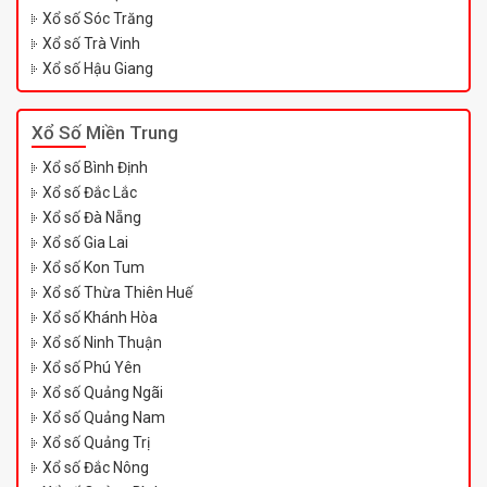
Xổ số Sóc Trăng
Xổ số Trà Vinh
Xổ số Hậu Giang
Xổ Số Miền Trung
Xổ số Bình Định
Xổ số Đắc Lắc
Xổ số Đà Nẵng
Xổ số Gia Lai
Xổ số Kon Tum
Xổ số Thừa Thiên Huế
Xổ số Khánh Hòa
Xổ số Ninh Thuận
Xổ số Phú Yên
Xổ số Quảng Ngãi
Xổ số Quảng Nam
Xổ số Quảng Trị
Xổ số Đắc Nông