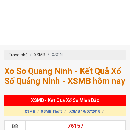
Trang chủ
XSMB
XSQN
Xo So Quang Ninh - Kết Quả Xổ
Số Quảng Ninh - XSMB hôm nay
XSMB - Kết Quả Xổ Số Miền Bắc
XSMB
XSMB Thứ 3
XSMB 10/07/2018
76157
ĐB