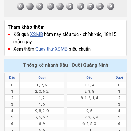
0
1
2
3
4
5
6
7
8
9
Tham khảo thêm
Kết quả
XSMB
hôm nay siêu tốc - chính xác, 18h15
mỗi ngày
Xem thêm
Quay thử XSMB
siêu chuẩn
Thống kê nhanh Đầu - Đuôi Quảng Ninh
Đầu
Đuôi
Đầu
Đuôi
0
0
,
7
,
6
1
,
0
,
4
0
1
2
,
0
,
5
,
2
2
,
3
,
8
1
2
1
,
2
8
,
1
,
2
,
1
,
4
2
3
1
,
5
3
4
9
,
8
,
2
,
0
9
,
5
4
5
7
,
6
,
6
,
4
1
,
7
,
3
,
7
,
9
5
6
6
,
9
6
,
5
,
5
,
0
6
7
5
,
5
5
,
0
7