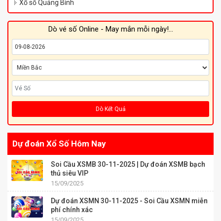
Xổ số Quảng Bình
Dò vé số Online - May mắn mỗi ngày!...
Dò Kết Quả
Dự đoán Xổ Số Hôm Nay
Soi Cầu XSMB 30-11-2025 | Dự đoán XSMB bạch
thủ siêu VIP
15/09/2025
Dự đoán XSMN 30-11-2025 - Soi Cầu XSMN miễn
phí chính xác
15/09/2025