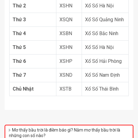
Thứ 2
XSHN
Xổ Số Hà Nội
Thứ 3
XSQN
Xổ Số Quảng Ninh
Thứ 4
XSBN
Xổ Số Bắc Ninh
Thứ 5
XSHN
Xổ Số Hà Nội
Thứ 6
XSHP
Xổ Số Hải Phòng
Thứ 7
XSND
Xổ Số Nam Định
Chủ Nhật
XSTB
Xổ Số Thái Bình
Mơ thấy bầu trời là điềm báo gì? Nằm mơ thấy bầu trời là
những con số nào?