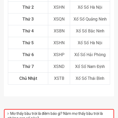
Thứ 2
XSHN
Xổ Số Hà Nội
Thứ 3
XSQN
Xổ Số Quảng Ninh
Thứ 4
XSBN
Xổ Số Bắc Ninh
Thứ 5
XSHN
Xổ Số Hà Nội
Thứ 6
XSHP
Xổ Số Hải Phòng
Thứ 7
XSND
Xổ Số Nam Định
Chủ Nhật
XSTB
Xổ Số Thái Bình
Mơ thấy bầu trời là điềm báo gì? Nằm mơ thấy bầu trời là