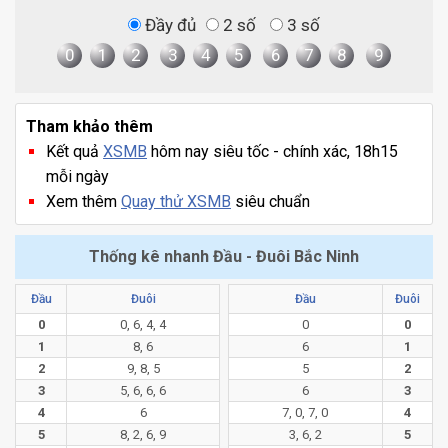
Đầy đủ
2 số
3 số
0
1
2
3
4
5
6
7
8
9
Tham khảo thêm
Kết quả
XSMB
hôm nay siêu tốc - chính xác, 18h15
mỗi ngày
Xem thêm
Quay thử XSMB
siêu chuẩn
Thống kê nhanh Đầu - Đuôi Bắc Ninh
Đầu
Đuôi
Đầu
Đuôi
0
0
,
6
,
4
,
4
0
0
1
8
,
6
6
1
2
9
,
8
,
5
5
2
3
5
,
6
,
6
,
6
6
3
4
6
7
,
0
,
7
,
0
4
5
8
,
2
,
6
,
9
3
,
6
,
2
5