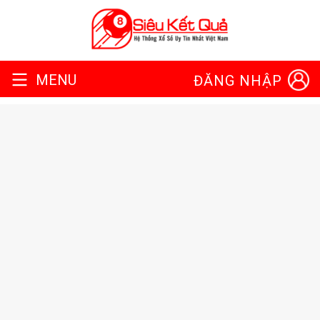
MENU
ĐĂNG NHẬP