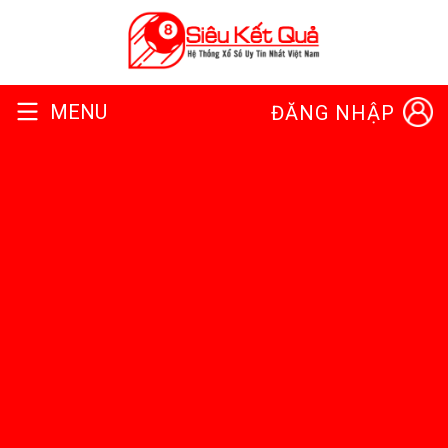
MENU
ĐĂNG NHẬP