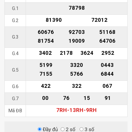
78798
G.1
81390
72012
G.2
60676
92703
51168
G.3
81754
19009
64706
3402
2178
3624
2952
G.4
5199
3320
0443
G.5
7155
5766
6844
422
322
067
G.6
00
76
15
91
G.7
7RH-13RH-9RH
Mã ĐB
Đầy đủ
2 số
3 số