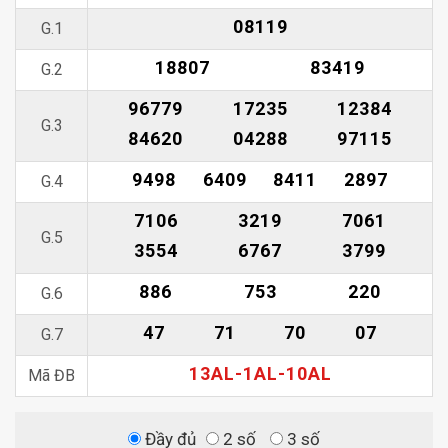
08119
G.1
18807
83419
G.2
96779
17235
12384
G.3
84620
04288
97115
9498
6409
8411
2897
G.4
7106
3219
7061
G.5
3554
6767
3799
886
753
220
G.6
47
71
70
07
G.7
13AL-1AL-10AL
Mã ĐB
Đầy đủ
2 số
3 số