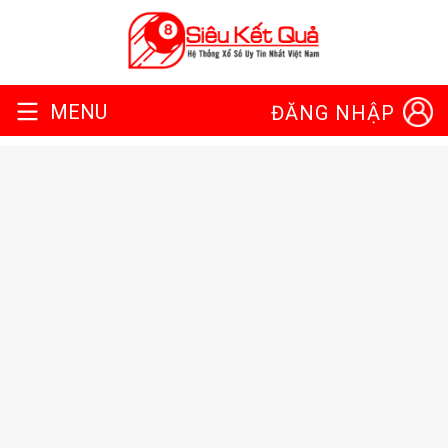
MENU
ĐĂNG NHẬP